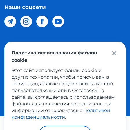
Наши соцсети
© 2026 Meest Shopping доставка покупок с интернет
Политика использования файлов
магазинов мира в Узбекистан. Все права защищены
cookie
Этот сайт использует файлы cookie и
Политика конфиденциальности
другие технологии, чтобы помочь вам в
Публичная оферта
навигации, а также предоставить лучший
пользовательский опыт. Оставаясь на
Условия использования сервисом выкупа товаров
сайте, вы соглашаетесь с использованием
файлов. Для получения дополнительной
информации ознакомьтесь с
Политикой
конфиденциальности
.
Платежные системы: