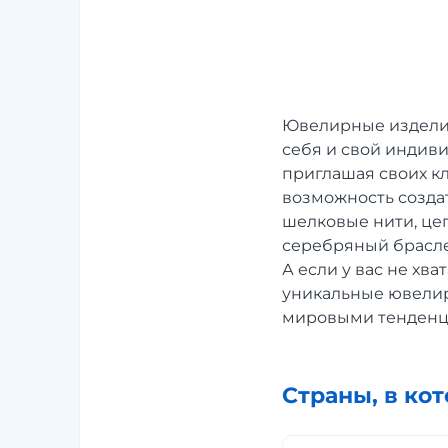
Ювелирные изделия
себя и свой индив
приглашая своих к
возможность создат
шелковые нити, цеп
серебряный брасле
А если у вас не хв
уникальные ювелир
мировыми тенденци
Страны, в ко