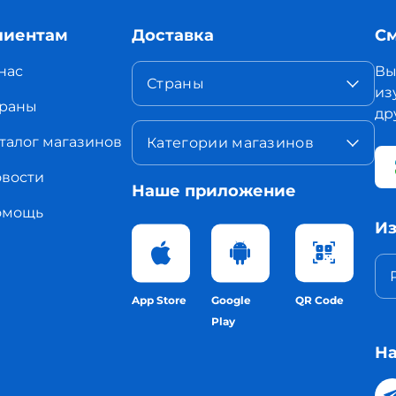
лиентам
Доставка
См
нас
Вы
Страны
из
раны
др
талог магазинов
Категории магазинов
вости
Наше приложение
омощь
Из
App Store
Google
QR Code
Play
На