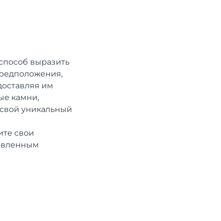
 способ выразить
предположения,
доставляя им
ые камни,
ь свой уникальный
ите свои
новленным