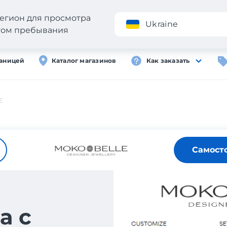
егион для просмотра
Приложение
Ukraine
стом пребывания
раницей
Каталог магазинов
Как заказать
E
Самост
а с