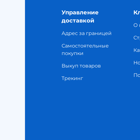
Управление
К
доставкой
О 
Адрес за границей
Ст
Самостоятельные
Ка
покупки
Но
Выкуп товаров
П
Трекинг