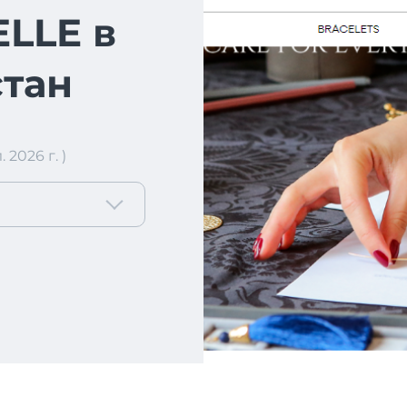
LLE в
тан
2026 г. )