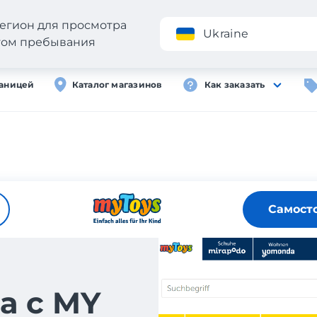
егион для просмотра
Приложение
Ukraine
стом пребывания
раницей
Каталог магазинов
Как заказать
Самост
а с MY