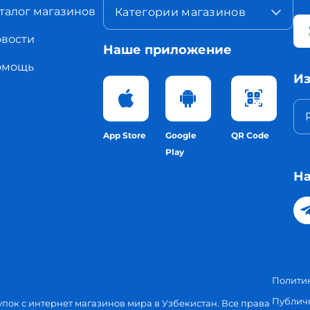
талог магазинов
Категории магазинов
вости
Наше приложение
омощь
Из
App Store
Google
QR Code
Play
На
Полити
Публич
упок с интернет магазинов мира в Узбекистан. Все права