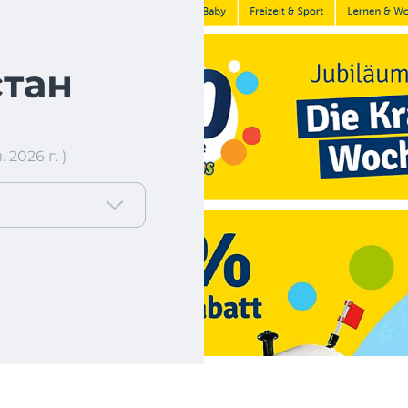
тан
2026 г. )