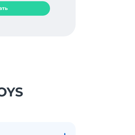
ать
TOYS