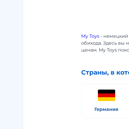
My Toys
- немецкий 
обихода. Здесь вы 
ценам. My Toys пок
Страны, в ко
Германия