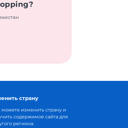
hopping?
екистан
енить страну
 можете изменить страну и
учить содержимое сайта для
угого региона.