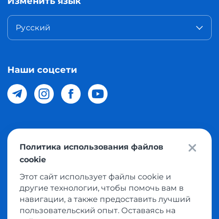
Изменить язык
Русский
Наши соцсети
© 2026 Meest Shopping доставка покупок с интернет
Политика использования файлов
магазинов мира в Узбекистан. Все права защищены
cookie
Этот сайт использует файлы cookie и
Политика конфиденциальности
другие технологии, чтобы помочь вам в
Публичная оферта
навигации, а также предоставить лучший
пользовательский опыт. Оставаясь на
Условия использования сервисом выкупа товаров