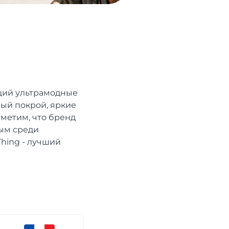
щий ультрамодные
ный покрой, яркие
метим, что бренд
ным среди
Thing - лучший