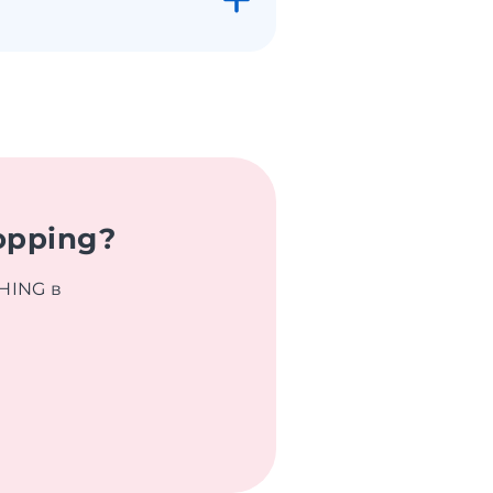
opping?
HING в