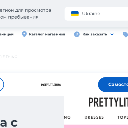
егион для просмотра
Приложение
Ukraine
стом пребывания
раницей
Каталог магазинов
Как заказать
TLE THING
Самост
а с