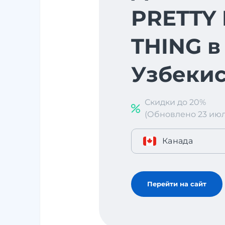
PRETTY 
THING в
Узбекис
Скидки до 20%
(Обновлено 23 июл. 
Канада
Перейти на сайт