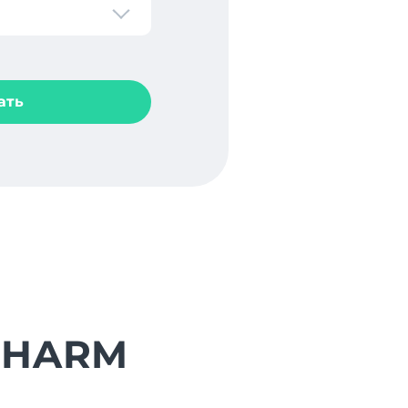
ать
RPHARM