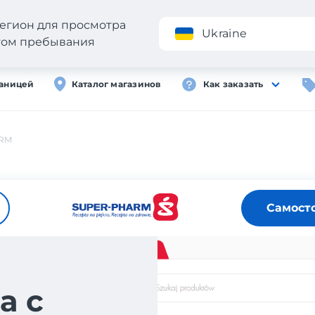
егион для просмотра
Приложение
Ukraine
стом пребывания
раницей
Каталог магазинов
Как заказать
RM
Самост
а с