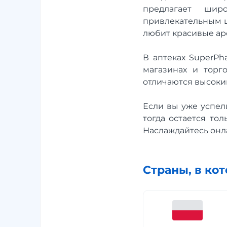
предлагает шир
привлекательным ц
любит красивые аро
В аптеках SuperPh
магазинах и торг
отличаются высоки
Если вы уже успел
тогда остается то
Наслаждайтесь онла
Страны, в ко