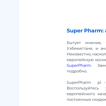
Super Pharm:
Бытует мнение, 
Узбекистане, и а
Неизвестно, наскол
европейскую косме
SuperPharm
. Заин
подробно.
SuperPharm pl -
Воспользуйтесь
европейского кач
постоянные скидки 