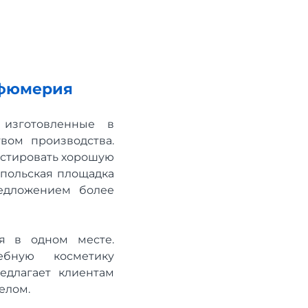
рфюмерия
 изготовленные в
вом производства.
тестировать хорошую
 польская площадка
едложением более
я в одном месте.
ебную косметику
едлагает клиентам
елом.