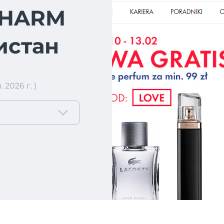
PHARM
истан
2026 г. )