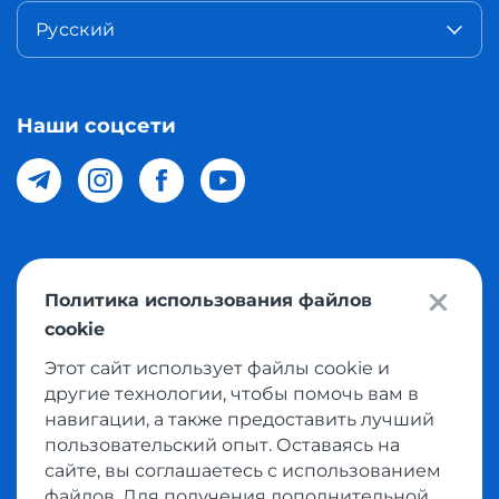
Русский
Наши соцсети
© 2026 Meest Shopping доставка покупок с интернет
Политика использования файлов
магазинов мира в Узбекистан. Все права защищены
cookie
Этот сайт использует файлы cookie и
Политика конфиденциальности
другие технологии, чтобы помочь вам в
Публичная оферта
навигации, а также предоставить лучший
пользовательский опыт. Оставаясь на
Условия использования сервисом выкупа товаров
сайте, вы соглашаетесь с использованием
файлов. Для получения дополнительной