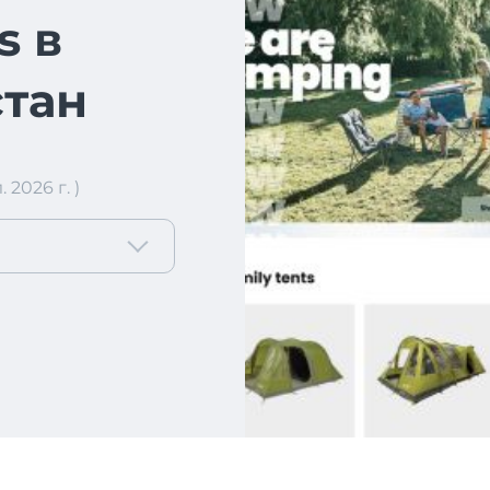
s в
тан
2026 г. )