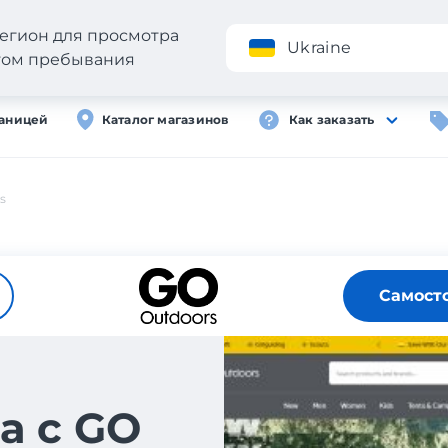
егион для просмотра
Приложение
Ukraine
стом пребывания
раницей
Каталог магазинов
Как заказать
s
Самост
а с GO