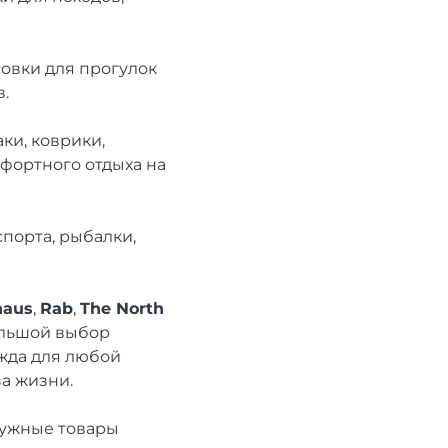
совки для прогулок
.
аки, коврики,
мфортного отдыха на
спорта, рыбалки,
haus
,
Rab
,
The North
ольшой выбор
ежда для любой
а жизни.
нужные товары