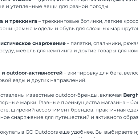
 и утепленные вещи для разной погоды.
а и треккинга
– треккинговые ботинки, легкие крос
проницаемые модели и обувь для сложных маршрутов
ристическое снаряжение
– палатки, спальники, рюкз
осуду, мебель для кемпинга и другие товары для ко
 и outdoor-активностей
– экипировку для бега, вело
овой езды и других направлений.
дставлены известные outdoor-бренды, включая
Berg
лярные марки. Главные преимущества магазина – б
есте, широкий ассортимент брендов, практичная од
нное снаряжение для путешествий и активного образ
окупать в GO Outdoors еще удобнее. Вы выбираете 