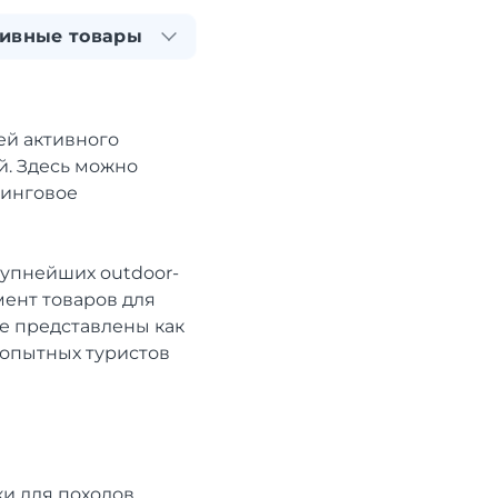
ивные товары
ей активного
й. Здесь можно
пинговое
рупнейших outdoor-
ент товаров для
не представлены как
 опытных туристов
ки для походов,