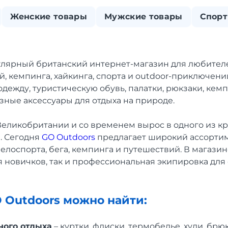
Женские товары
Мужские товары
Спорт
улярный британский интернет-магазин для любител
й, кемпинга, хайкинга, спорта и outdoor-приключени
дежду, туристическую обувь, палатки, рюкзаки, кем
зные аксессуары для отдыха на природе.
Великобритании и со временем вырос в одного из к
. Сегодня
GO Outdoors
предлагает широкий ассортим
велоспорта, бега, кемпинга и путешествий. В магази
я новичков, так и профессиональная экипировка для
O Outdoors можно найти:
ного отдыха
– куртки, флиски, термобелье, худи, брю