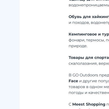
водонепроницаемые
Обувь для хайкинг
и походов, водоне
Кемпинговое и ту
фонари, термосы, п
природе.
Товары для спорта
скалолазания, верх
В GO Outdoors пре
Face
и другие попу
товаров в одном м
погоды и качестве
С
Meest Shopping
п