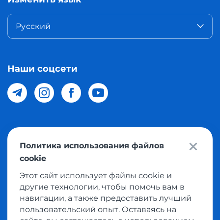
Русский
Наши соцсети
© 2026 Meest Shopping доставка покупок с интернет
Политика использования файлов
магазинов мира в Узбекистан. Все права защищены
cookie
Этот сайт использует файлы cookie и
Политика конфиденциальности
другие технологии, чтобы помочь вам в
Публичная оферта
навигации, а также предоставить лучший
пользовательский опыт. Оставаясь на
Условия использования сервисом выкупа товаров