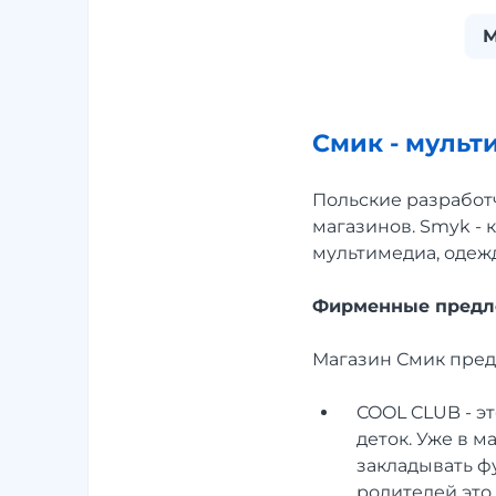
М
Смик - мульт
Польские разработ
магазинов. Smyk - 
мультимедиа, одежд
Фирменные предл
Магазин Смик пред
COOL CLUB - эт
деток. Уже в 
закладывать ф
родителей это