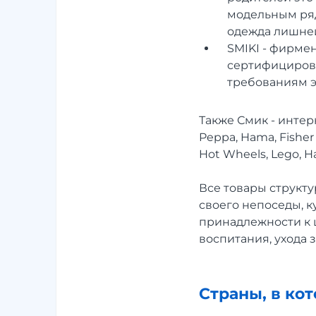
модельным ряд
одежда лишней
SMIKI - фирме
сертифициров
требованиям э
Также Смик - инте
Peppa, Hama, Fisher P
Hot Wheels, Lego, Ha
Все товары структу
своего непоседы, к
принадлежности к ш
воспитания, ухода 
Страны, в ко