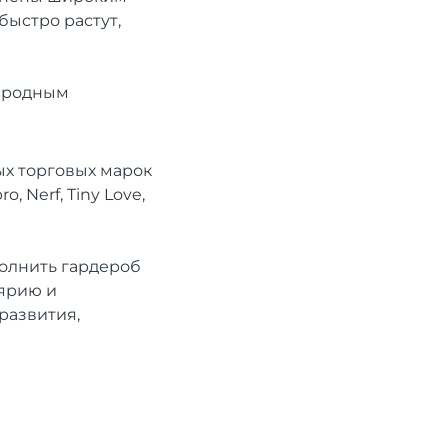
быстро растут,
народным
ых торговых марок
o, Nerf, Tiny Love,
полнить гардероб
лярию и
развития,