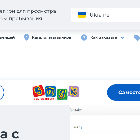
егион для просмотра
Приложение
Ukraine
стом пребывания
раницей
Каталог магазинов
Как заказать
Самост
а с