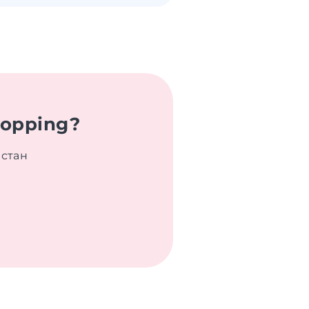
hopping?
истан