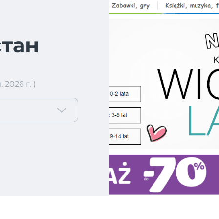
тан
2026 г. )