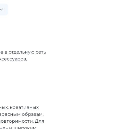
в в отдельную сеть
ксессуаров,
ных, креативных
тересным образам,
повторимости. Для
олнены широким