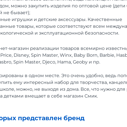
ом, можно закупить изделия по оптовой цене (дети 
 не бывает);
нные игрушки и детские аксессуары. Качественные
анные товары, которые соответствуют всем между
кологической и эксплуатационной безопасности.
рнет-магазин реализации товаров всемирно известн
rice, Disney, Spin Master, Winx, Baby Born, Barbie, Hasbr
sbro, Spin Master, Djeco, Hama, Geoby и пр.
рированы в одном месте. Это очень удобно, ведь по
упить ему интересный набор для творчества, канце
коле, можно, не выходя из дома. Все, что нужно для 
за детками вмещает в себе магазин Смик.
торых представлен бренд