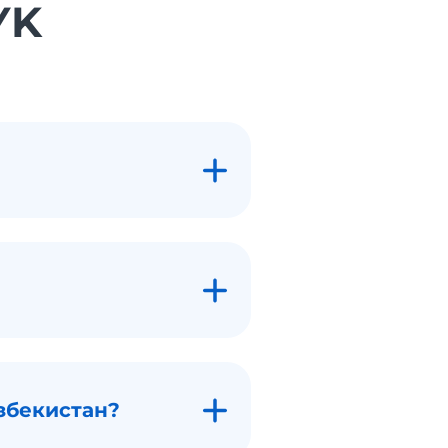
YK
збекистан?