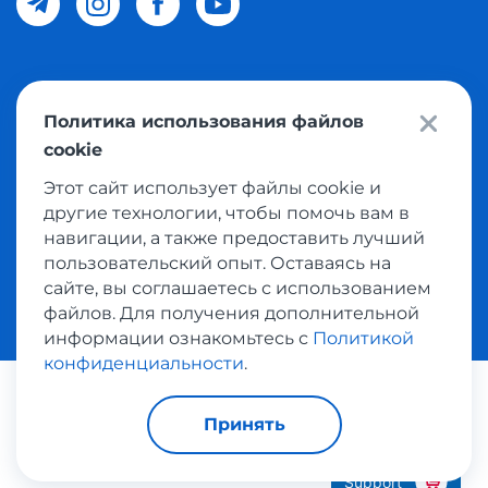
© 2026 Meest Shopping доставка покупок с интернет
Политика использования файлов
магазинов мира в Узбекистан. Все права защищены
cookie
Этот сайт использует файлы cookie и
Политика конфиденциальности
другие технологии, чтобы помочь вам в
Публичная оферта
навигации, а также предоставить лучший
пользовательский опыт. Оставаясь на
Условия использования сервисом выкупа товаров
сайте, вы соглашаетесь с использованием
файлов. Для получения дополнительной
информации ознакомьтесь с
Политикой
конфиденциальности
.
Платежные системы:
Принять
Support