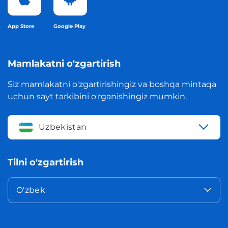
App Store
Google Play
Mamlakatni o'zgartirish
Siz mamlakatni o'zgartirishingiz va boshqa mintaqa
uchun sayt tarkibini o'rganishingiz mumkin.
Uzbekistan
Tilni o'zgartirish
O'zbek