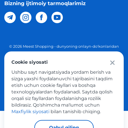
Bizning ijtimoiy tarmoqlarimiz
© 2026 Meest Shopping - dunyoning onlayn-do'konlaridan
O'zbekistonga xaridlarni yetkazib berish. Barcha huquqlar
Cookie siyosati
Maxfiylik siyosati
Ushbu sayt navigatsiyada yordam berish va
Ommaviy taklif
sizga yaxshi foydalanuvchi tajribasini taqdim
etish uchun cookie fayllari va boshqa
Tovar sotib olish xizmatidan foydalanish shartlari
texnologiyalardan foydalanadi. Saytda qolish
orqali siz fayllardan foydalanishga rozilik
bildirasiz. Qo'shimcha ma'lumot uchun
Maxfiylik siyosati
bilan tanishib chiqing.
Platijni tizimlar
Qabul qiling