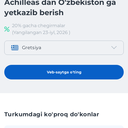
Achilleas dan O'zbekiston ga
yetkazib berish
20% gacha chegirmalar
(Yangilangan 23-iyl, 2026 )
Gretsiya
Veb-saytga o'ting
Turkumdagi ko'proq do'konlar