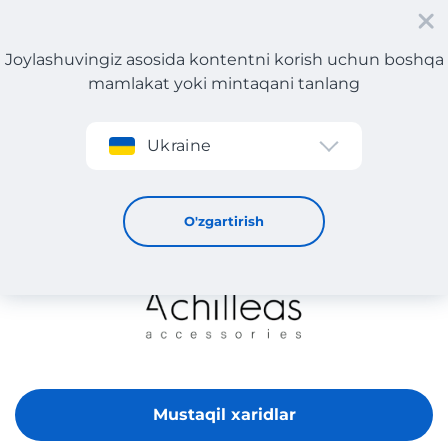
Joylashuvingiz asosida kontentni korish uchun boshqa
mamlakat yoki mintaqani tanlang
Roʻyxatdan oʻtish
Ukraine
Achilleas
O'zgartirish
Mustaqil xaridlar