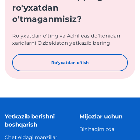
ro'yxatdan
o'tmaganmisiz?
Roʻyxatdan oʻting va Achilleas doʻkonidan
xaridlarni O'zbekiston yetkazib bering
Roʻyxatdan oʻtish
Yetkazib berishni
Mijozlar uchun
boshqarish
Biz haqimizda
Chet eldagi manzillar