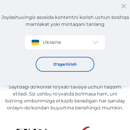
Joylashuvingiz asosida kontentni korish uchun boshqa
mamlakat yoki mintaqani tanlang
Roʻyxatdan oʻtish
Ukraine
Elektronika
Elektronika yetkazib berish
O'zgartirish
bilan O'zbekiston
Saytdagi do'konlar ro'yxati tavsiya uchun taqdim
etiladi. Siz ushbu ro'yxatda bo'lmasa ham, uni
bizning omborimizga etkazib beradigan har qanday
onlayn-do'kondan buyurtma berishingiz mumkin.