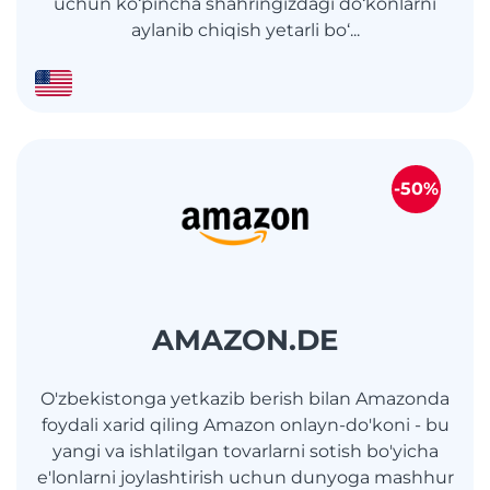
uchun ko‘pincha shahringizdagi do‘konlarni
aylanib chiqish yetarli bo‘...
-50%
AMAZON.DE
O'zbekistonga yetkazib berish bilan Amazonda
foydali xarid qiling Amazon onlayn-do'koni - bu
yangi va ishlatilgan tovarlarni sotish bo'yicha
e'lonlarni joylashtirish uchun dunyoga mashhur