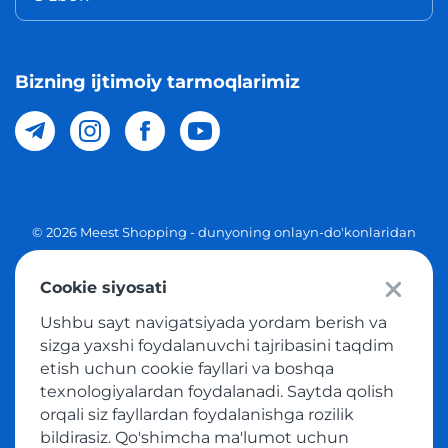
Bizning ijtimoiy tarmoqlarimiz
© 2026 Meest Shopping - dunyoning onlayn-do'konlaridan
O'zbekistonga xaridlarni yetkazib berish. Barcha huquqlar
Cookie siyosati
Maxfiylik siyosati
Ushbu sayt navigatsiyada yordam berish va
Ommaviy taklif
sizga yaxshi foydalanuvchi tajribasini taqdim
etish uchun cookie fayllari va boshqa
Tovar sotib olish xizmatidan foydalanish shartlari
texnologiyalardan foydalanadi. Saytda qolish
orqali siz fayllardan foydalanishga rozilik
bildirasiz. Qo'shimcha ma'lumot uchun