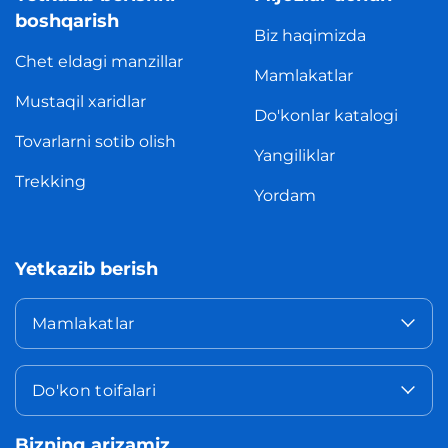
boshqarish
Biz haqimizda
Chet eldagi manzillar
Mamlakatlar
Mustaqil xaridlar
Do'konlar katalogi
Tovarlarni sotib olish
Yangiliklar
Trekking
Yordam
Yetkazib berish
Mamlakatlar
Do'kon toifalari
Bizning arizamiz