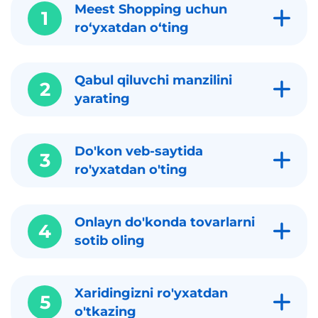
Meest Shopping uchun
1
roʻyxatdan oʻting
Qabul qiluvchi manzilini
2
yarating
Do'kon veb-saytida
3
ro'yxatdan o'ting
Onlayn do'konda tovarlarni
4
sotib oling
Xaridingizni ro'yxatdan
5
o'tkazing