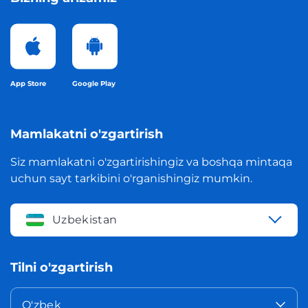
App Store
Google Play
Mamlakatni o'zgartirish
Siz mamlakatni o'zgartirishingiz va boshqa mintaqa
uchun sayt tarkibini o'rganishingiz mumkin.
Uzbekistan
Tilni o'zgartirish
O'zbek