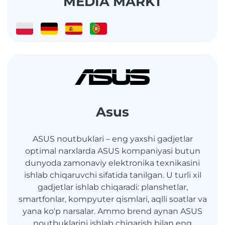
MEDIA MARKT
Asus
ASUS noutbuklari – eng yaxshi gadjetlar
optimal narxlarda ASUS kompaniyasi butun
dunyoda zamonaviy elektronika texnikasini
ishlab chiqaruvchi sifatida tanilgan. U turli xil
gadjetlar ishlab chiqaradi: planshetlar,
smartfonlar, kompyuter qismlari, aqlli soatlar va
yana ko'p narsalar. Ammo brend aynan ASUS
noutbuklarini ishlab chiqarish bilan eng