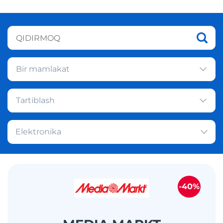
Bir mamlakat
Tartiblash
Elektronika
-40%