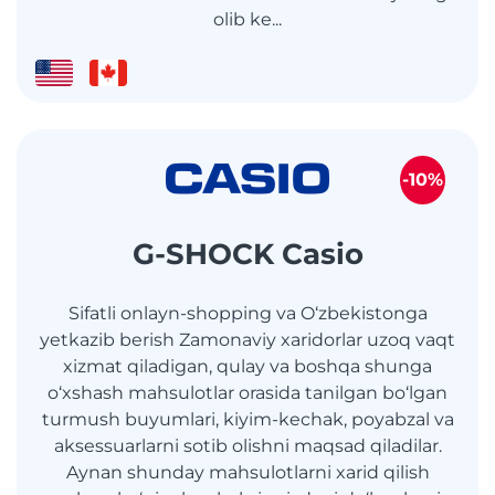
olib ke...
-10%
G-SHOCK Casio
Sifatli onlayn-shopping va O‘zbekistonga
yetkazib berish Zamonaviy xaridorlar uzoq vaqt
xizmat qiladigan, qulay va boshqa shunga
o‘xshash mahsulotlar orasida tanilgan bo‘lgan
turmush buyumlari, kiyim-kechak, poyabzal va
aksessuarlarni sotib olishni maqsad qiladilar.
Aynan shunday mahsulotlarni xarid qilish