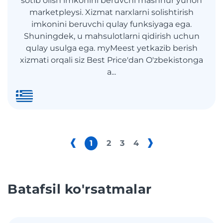
sotib olish imkonini beruvchi mashhur yunon
marketpleysi. Xizmat narxlarni solishtirish
imkonini beruvchi qulay funksiyaga ega.
Shuningdek, u mahsulotlarni qidirish uchun
qulay usulga ega. myMeest yetkazib berish
xizmati orqali siz Best Price'dan O'zbekistonga
a...
1
2
3
4
Batafsil ko'rsatmalar