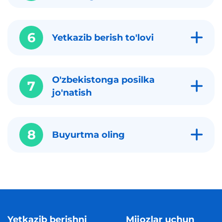
6
Yetkazib berish to'lovi
O'zbekistonga posilka
7
jo'natish
8
Buyurtma oling
Yetkazib berishni
Mijozlar uchun