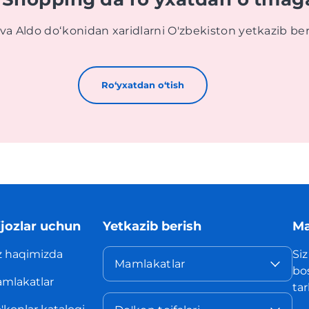
va Aldo doʻkonidan xaridlarni O'zbekiston yetkazib be
Roʻyxatdan oʻtish
jozlar uchun
Yetkazib berish
Ma
z haqimizda
Siz
Mamlakatlar
bo
mlakatlar
ta