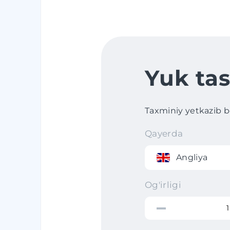
Yuk tas
Taxminiy yetkazib ber
Qayerda
Angliya
Og'irligi