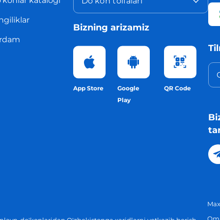
'konlar katalogi
Do'kon toifalari
ngiliklar
Bizning arizamiz
rdam
Ti
App Store
Google
QR Code
Play
Bi
ta
Maxf
Omm
layn-do'konlaridan O'zbekistonga xaridlarni yetkazib berish.