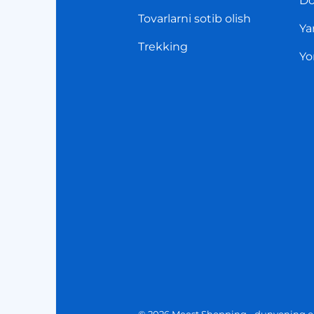
Do
Tovarlarni sotib olish
Ya
Trekking
Yo
© 2026 Meest Shopping - dunyoning on