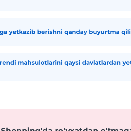
ga yetkazib berishni qanday buyurtma qi
endi mahsulotlarini qaysi davlatlardan ye
 Shopping'da ro'yxatdan o'tmag