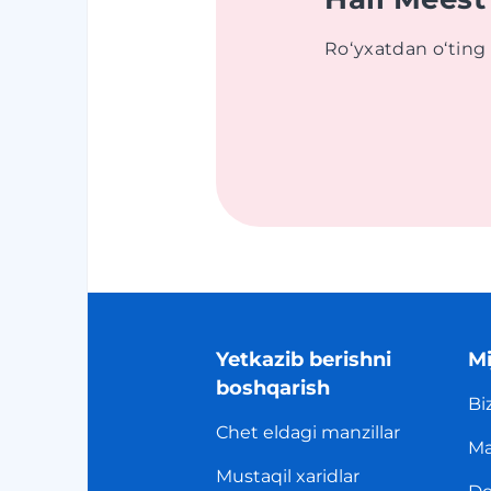
Roʻyxatdan oʻting 
Yetkazib berishni
Mi
boshqarish
Bi
Chet eldagi manzillar
Ma
Mustaqil xaridlar