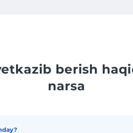
yetkazib berish ha
narsa
anday?