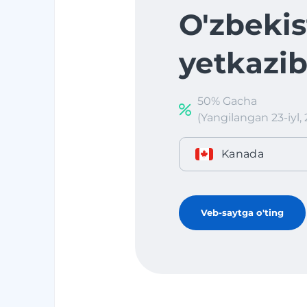
O'zbekis
yetkazib
50% Gacha
(Yangilangan 23-iyl, 
Kanada
Veb-saytga o'ting