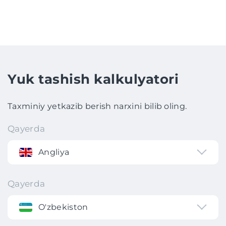
Yuk tashish kalkulyatori
Taxminiy yetkazib berish narxini bilib oling.
Qayerda
Angliya
Qayerda
O'zbekiston