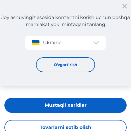
Joylashuvingiz asosida kontentni korish uchun boshqa
mamlakat yoki mintaqani tanlang
Roʻyxatdan oʻtish
Ukraine
Anabel Arto
O'zgartirish
Mustaqil xaridlar
Tovarlarni sotib olish