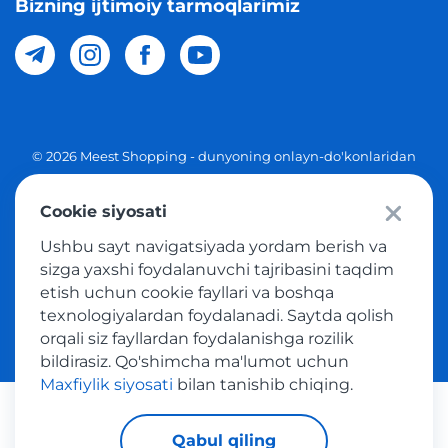
Bizning ijtimoiy tarmoqlarimiz
© 2026 Meest Shopping - dunyoning onlayn-do'konlaridan
O'zbekistonga xaridlarni yetkazib berish. Barcha huquqlar
Cookie siyosati
Maxfiylik siyosati
Ushbu sayt navigatsiyada yordam berish va
Ommaviy taklif
sizga yaxshi foydalanuvchi tajribasini taqdim
etish uchun cookie fayllari va boshqa
Tovar sotib olish xizmatidan foydalanish shartlari
texnologiyalardan foydalanadi. Saytda qolish
orqali siz fayllardan foydalanishga rozilik
bildirasiz. Qo'shimcha ma'lumot uchun
Maxfiylik siyosati
bilan tanishib chiqing.
Platijni tizimlar
Qabul qiling