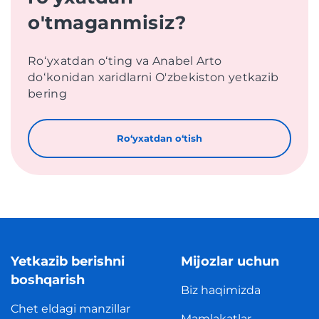
o'tmaganmisiz?
Roʻyxatdan oʻting va Anabel Arto
doʻkonidan xaridlarni O'zbekiston yetkazib
bering
Roʻyxatdan oʻtish
Yetkazib berishni
Mijozlar uchun
boshqarish
Biz haqimizda
Chet eldagi manzillar
Mamlakatlar