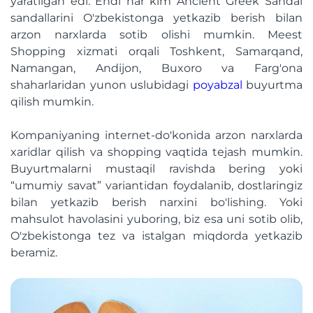
yaratilgan edi. Endi har kim Ancient Greek Sandal
sandallarini O'zbekistonga yetkazib berish bilan
arzon narxlarda sotib olishi mumkin. Meest
Shopping xizmati orqali Toshkent, Samarqand,
Namangan, Andijon, Buxoro va Farg'ona
shaharlaridan yunon uslubidagi
poyabzal
buyurtma
qilish mumkin.
Kompaniyaning internet-do'konida arzon narxlarda
xaridlar qilish va shopping vaqtida tejash mumkin.
Buyurtmalarni mustaqil ravishda bering yoki
“umumiy savat” variantidan foydalanib, dostlaringiz
bilan yetkazib berish narxini bo'lishing. Yoki
mahsulot havolasini yuboring, biz esa uni sotib olib,
O'zbekistonga tez va istalgan miqdorda yetkazib
beramiz.