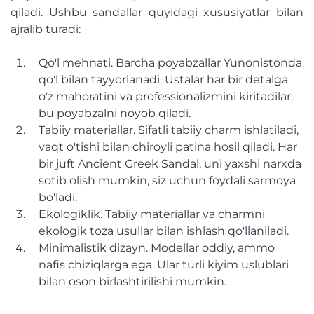
qiladi. Ushbu sandallar quyidagi xususiyatlar bilan
ajralib turadi:
Qo'l mehnati. Barcha poyabzallar Yunonistonda
qo'l bilan tayyorlanadi. Ustalar har bir detalga
o'z mahoratini va professionalizmini kiritadilar,
bu poyabzalni noyob qiladi.
Tabiiy materiallar. Sifatli tabiiy charm ishlatiladi,
vaqt o'tishi bilan chiroyli patina hosil qiladi. Har
bir juft Ancient Greek Sandal, uni yaxshi narxda
sotib olish mumkin, siz uchun foydali sarmoya
bo'ladi.
Ekologiklik. Tabiiy materiallar va charmni
ekologik toza usullar bilan ishlash qo'llaniladi.
Minimalistik dizayn. Modellar oddiy, ammo
nafis chiziqlarga ega. Ular turli kiyim uslublari
bilan oson birlashtirilishi mumkin.