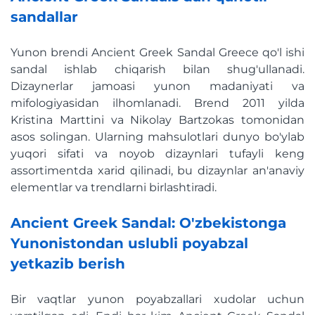
sandallar
Yunon brendi Ancient Greek Sandal Greece qo'l ishi
sandal ishlab chiqarish bilan shug'ullanadi.
Dizaynerlar jamoasi yunon madaniyati va
mifologiyasidan ilhomlanadi. Brend 2011 yilda
Kristina Marttini va Nikolay Bartzokas tomonidan
asos solingan. Ularning mahsulotlari dunyo bo'ylab
yuqori sifati va noyob dizaynlari tufayli keng
assortimentda xarid qilinadi, bu dizaynlar an'anaviy
elementlar va trendlarni birlashtiradi.
Ancient Greek Sandal: O'zbekistonga
Yunonistondan uslubli poyabzal
yetkazib berish
Bir vaqtlar yunon poyabzallari xudolar uchun