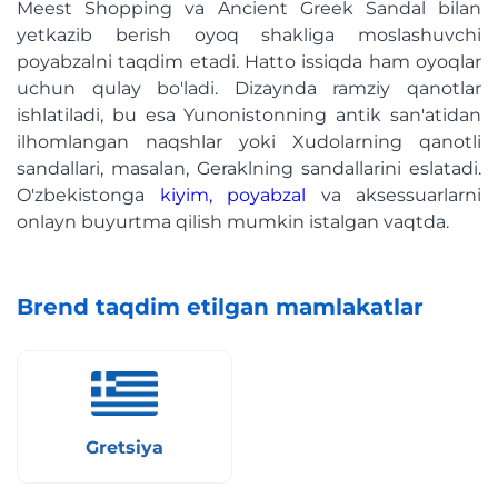
Meest Shopping va Ancient Greek Sandal bilan
yetkazib berish oyoq shakliga moslashuvchi
poyabzalni taqdim etadi. Hatto issiqda ham oyoqlar
uchun qulay bo'ladi. Dizaynda ramziy qanotlar
ishlatiladi, bu esa Yunonistonning antik san'atidan
ilhomlangan naqshlar yoki Xudolarning qanotli
sandallari, masalan, Geraklning sandallarini eslatadi.
O'zbekistonga
kiyim, poyabzal
va aksessuarlarni
onlayn buyurtma qilish mumkin istalgan vaqtda.
Brend taqdim etilgan mamlakatlar
Gretsiya