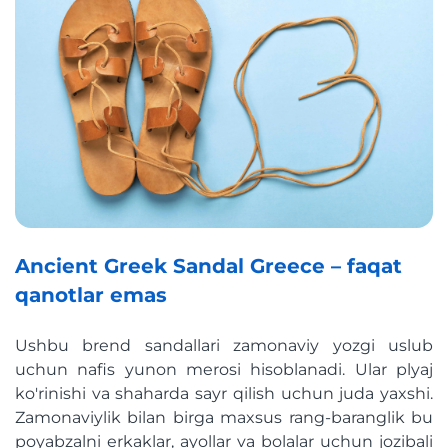
Ancient Greek Sandal Greece – faqat
qanotlar emas
Ushbu brend sandallari zamonaviy yozgi uslub
uchun nafis yunon merosi hisoblanadi. Ular plyaj
ko'rinishi va shaharda sayr qilish uchun juda yaxshi.
Zamonaviylik bilan birga maxsus rang-baranglik bu
poyabzalni erkaklar, ayollar va bolalar uchun jozibali