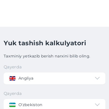
Yuk tashish kalkulyatori
Taxminiy yetkazib berish narxini bilib oling.
Qayerda
Angliya
Qayerda
O'zbekiston