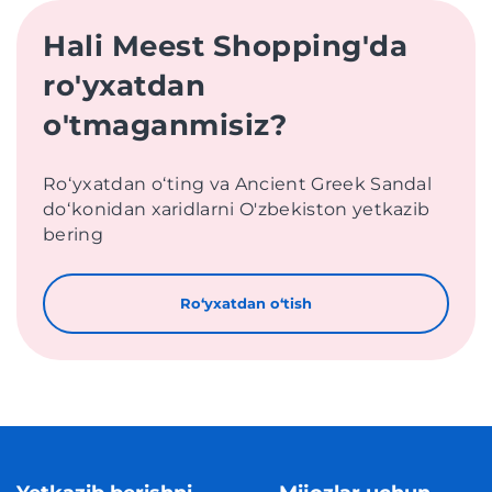
Hali Meest Shopping'da
ro'yxatdan
o'tmaganmisiz?
Roʻyxatdan oʻting va Ancient Greek Sandal
doʻkonidan xaridlarni O'zbekiston yetkazib
bering
Roʻyxatdan oʻtish