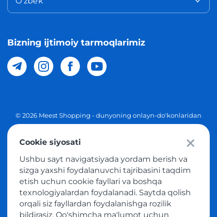
O'zbek
Bizning ijtimoiy tarmoqlarimiz
© 2026 Meest Shopping - dunyoning onlayn-do'konlaridan
O'zbekistonga xaridlarni yetkazib berish. Barcha huquqlar
Cookie siyosati
Maxfiylik siyosati
Ushbu sayt navigatsiyada yordam berish va
Ommaviy taklif
sizga yaxshi foydalanuvchi tajribasini taqdim
etish uchun cookie fayllari va boshqa
Tovar sotib olish xizmatidan foydalanish shartlari
texnologiyalardan foydalanadi. Saytda qolish
orqali siz fayllardan foydalanishga rozilik
bildirasiz. Qo'shimcha ma'lumot uchun