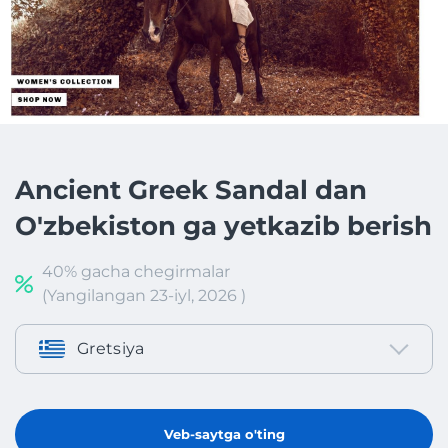
Ancient Greek Sandal dan
O'zbekiston ga yetkazib berish
40% gacha chegirmalar
(Yangilangan 23-iyl, 2026 )
Gretsiya
Veb-saytga o'ting