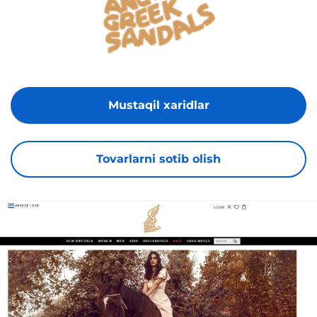
Mustaqil xaridlar
Tovarlarni sotib olish