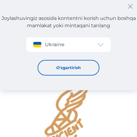
Joylashuvingiz asosida kontentni korish uchun boshqa
mamlakat yoki mintaqani tanlang
Roʻyxatdan oʻtish
Ukraine
Ancient Greek Sandal
O'zgartirish