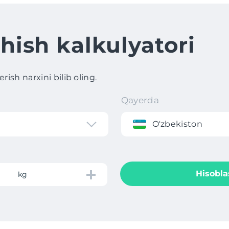
hish kalkulyatori
ish narxini bilib oling.
Qayerda
O'zbekiston
Hisobla
kg