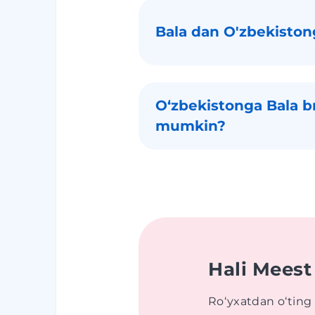
Bala dan O'zbekiston
Oʻzbekistonga Bala br
mumkin?
Hali Meest
Roʻyxatdan oʻting 