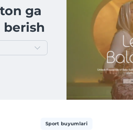
ton ga
 berish
Sport buyumlari