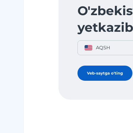
O'zbekis
yetkazib
AQSH
Veb-saytga o'ting