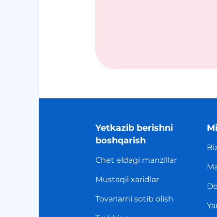
Yetkazib berishni
Mi
boshqarish
Bi
Chet eldagi manzillar
Ma
Mustaqil xaridlar
Do
Tovarlarni sotib olish
Ya