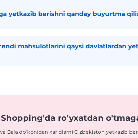
ga yetkazib berishni qanday buyurtma qi
endi mahsulotlarini qaysi davlatlardan ye
 Shopping'da ro'yxatdan o'tmag
va Bala doʻkonidan xaridlarni O'zbekiston yetkazib be