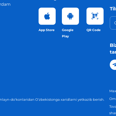
rdam
Ti
App Store
Google
QR Code
Play
Bi
ta
Maxf
Omm
layn-do'konlaridan O'zbekistonga xaridlarni yetkazib berish.
Tova
shar