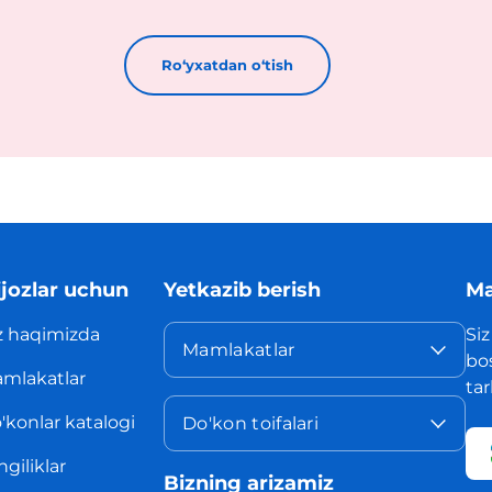
Roʻyxatdan oʻtish
jozlar uchun
Yetkazib berish
Ma
z haqimizda
Siz
Mamlakatlar
bo
mlakatlar
ta
'konlar katalogi
Do'kon toifalari
ngiliklar
Bizning arizamiz