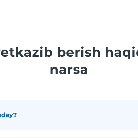
yetkazib berish ha
narsa
nday?