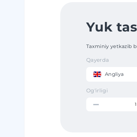
Yuk tas
Taxminiy yetkazib ber
Qayerda
Angliya
Og'irligi