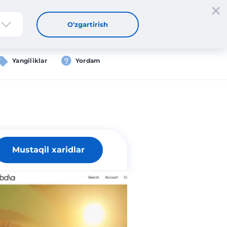
tdan oʻtish
Kirish
UZ
O'zgartirish
Yangiliklar
Yordam
Mustaqil xaridlar