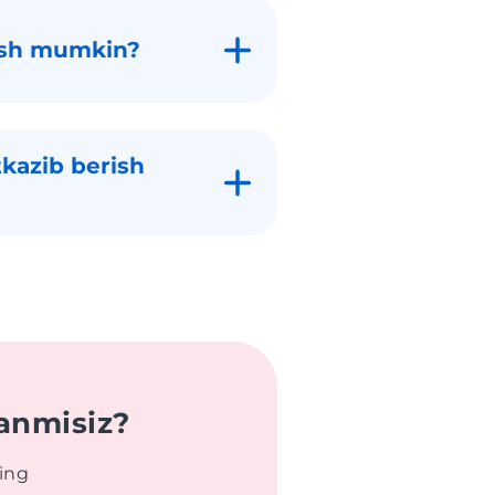
lish mumkin?
tkazib berish
anmisiz?
ring