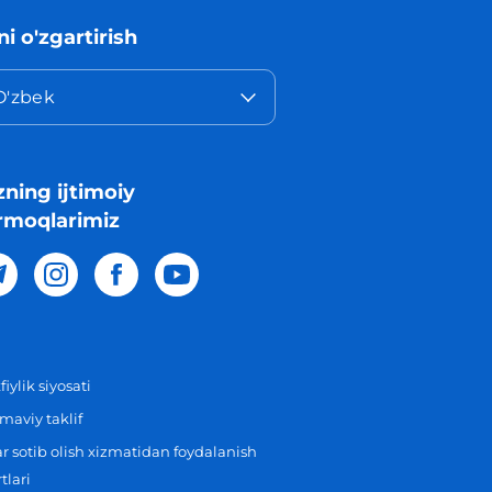
lni o'zgartirish
O'zbek
zning ijtimoiy
rmoqlarimiz
iylik siyosati
aviy taklif
r sotib olish xizmatidan foydalanish
tlari