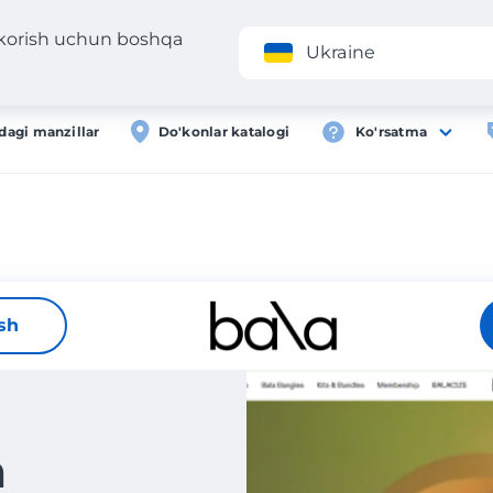
 korish uchun boshqa
Ilova
Roʻyxa
Ukraine
dagi manzillar
Do'konlar katalogi
Ko'rsatma
ish
n