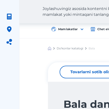
Joylashuvingiz asosida kontentni
mamlakat yoki mintaqani tanlang
Mamlakatlar
Chet el
Do'konlar katalogi
Bala
Meest
Shopping
Tovarlarni sotib ol
Bala da