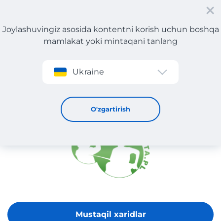
Joylashuvingiz asosida kontentni korish uchun boshqa
mamlakat yoki mintaqani tanlang
Roʻyxatdan oʻtish
Ukraine
Barduta
O'zgartirish
Mustaqil xaridlar