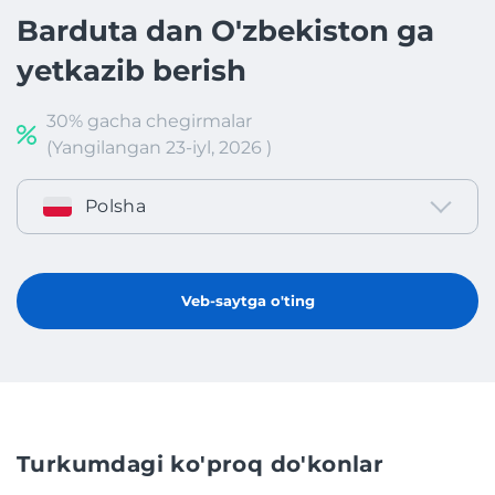
Barduta dan O'zbekiston ga
yetkazib berish
30% gacha chegirmalar
(Yangilangan 23-iyl, 2026 )
Polsha
Veb-saytga o'ting
Turkumdagi ko'proq do'konlar