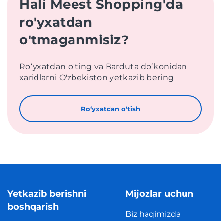
Hali Meest Shopping'da
ro'yxatdan
o'tmaganmisiz?
Roʻyxatdan oʻting va Barduta doʻkonidan
xaridlarni O'zbekiston yetkazib bering
Roʻyxatdan oʻtish
Yetkazib berishni
Mijozlar uchun
boshqarish
Biz haqimizda