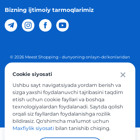
Bizning ijtimoiy tarmoqlarimiz
© 2026 Meest Shopping - dunyoning onlayn-do'konlaridan
O'zbekistonga xaridlarni yetkazib berish. Barcha huquqlar
Cookie siyosati
Maxfiylik siyosati
Ushbu sayt navigatsiyada yordam berish va
Ommaviy taklif
sizga yaxshi foydalanuvchi tajribasini taqdim
etish uchun cookie fayllari va boshqa
Tovar sotib olish xizmatidan foydalanish shartlari
texnologiyalardan foydalanadi. Saytda qolish
orqali siz fayllardan foydalanishga rozilik
bildirasiz. Qo'shimcha ma'lumot uchun
Maxfiylik siyosati
bilan tanishib chiqing.
Platijni tizimlar