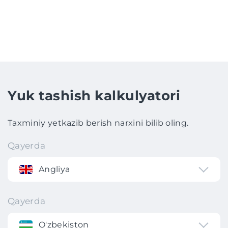
Yuk tashish kalkulyatori
Taxminiy yetkazib berish narxini bilib oling.
Qayerda
Angliya
Qayerda
O'zbekiston