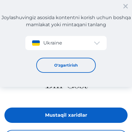
Joylashuvingiz asosida kontentni korish uchun boshqa
mamlakat yoki mintaqani tanlang
Roʻyxatdan oʻtish
Ukraine
Bill Cost
O'zgartirish
Mustaqil xaridlar