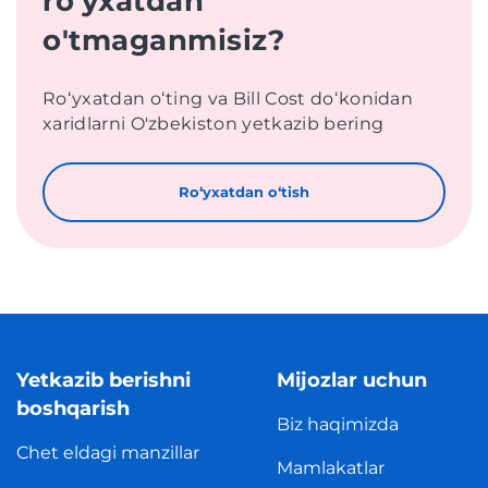
ro'yxatdan
o'tmaganmisiz?
Roʻyxatdan oʻting va Bill Cost doʻkonidan
xaridlarni O'zbekiston yetkazib bering
Roʻyxatdan oʻtish
Yetkazib berishni
Mijozlar uchun
boshqarish
Biz haqimizda
Chet eldagi manzillar
Mamlakatlar