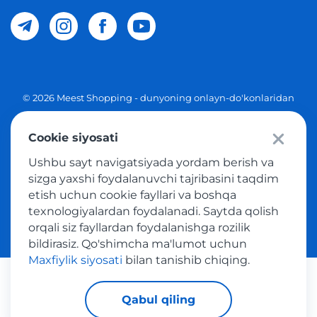
© 2026 Meest Shopping - dunyoning onlayn-do'konlaridan
O'zbekistonga xaridlarni yetkazib berish. Barcha huquqlar
Cookie siyosati
Maxfiylik siyosati
Ushbu sayt navigatsiyada yordam berish va
Ommaviy taklif
sizga yaxshi foydalanuvchi tajribasini taqdim
etish uchun cookie fayllari va boshqa
Tovar sotib olish xizmatidan foydalanish shartlari
texnologiyalardan foydalanadi. Saytda qolish
orqali siz fayllardan foydalanishga rozilik
bildirasiz. Qo'shimcha ma'lumot uchun
Maxfiylik siyosati
bilan tanishib chiqing.
Platijni tizimlar
Qabul qiling