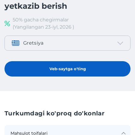
yetkazib berish
50% gacha chegirmalar
(Yangilangan 23-iyl, 2026 )
Gretsiya
Veb-saytga o'ting
Turkumdagi ko'proq do'konlar