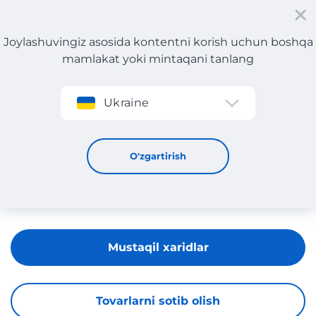
Joylashuvingiz asosida kontentni korish uchun boshqa
mamlakat yoki mintaqani tanlang
Roʻyxatdan oʻtish
Ukraine
Blooming Dales
O'zgartirish
Mustaqil xaridlar
Tovarlarni sotib olish