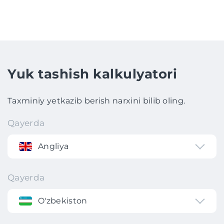
Yuk tashish kalkulyatori
Taxminiy yetkazib berish narxini bilib oling.
Qayerda
Angliya
Qayerda
O'zbekiston