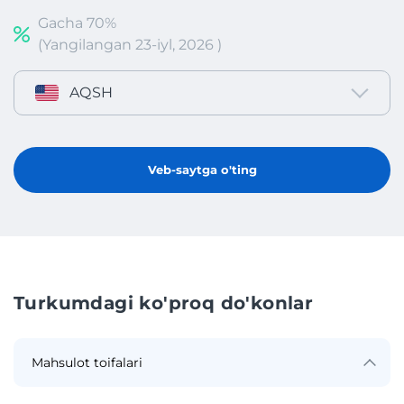
Gacha 70%
(Yangilangan 23-iyl, 2026 )
AQSH
Veb-saytga o'ting
Turkumdagi ko'proq do'konlar