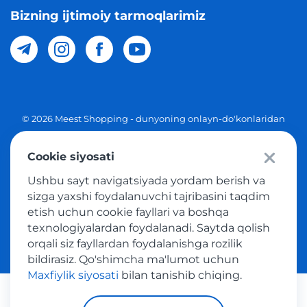
Bizning ijtimoiy tarmoqlarimiz
© 2026 Meest Shopping - dunyoning onlayn-do'konlaridan
O'zbekistonga xaridlarni yetkazib berish. Barcha huquqlar
Cookie siyosati
Maxfiylik siyosati
Ushbu sayt navigatsiyada yordam berish va
Ommaviy taklif
sizga yaxshi foydalanuvchi tajribasini taqdim
etish uchun cookie fayllari va boshqa
Tovar sotib olish xizmatidan foydalanish shartlari
texnologiyalardan foydalanadi. Saytda qolish
orqali siz fayllardan foydalanishga rozilik
bildirasiz. Qo'shimcha ma'lumot uchun
Maxfiylik siyosati
bilan tanishib chiqing.
Platijni tizimlar