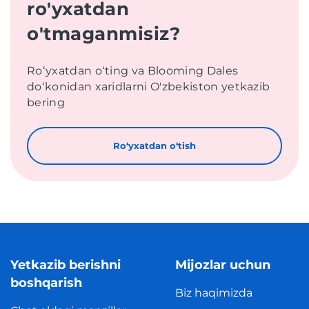
ro'yxatdan
o'tmaganmisiz?
Roʻyxatdan oʻting va Blooming Dales
doʻkonidan xaridlarni O'zbekiston yetkazib
bering
Roʻyxatdan oʻtish
Yetkazib berishni
Mijozlar uchun
boshqarish
Biz haqimizda