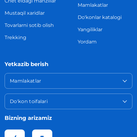
Chet eldagi manzillar
Mamlakatlar
Mustaqil xaridlar
Do'konlar katalogi
Tovarlarni sotib olish
Yangiliklar
Trekking
Yordam
Yetkazib berish
Mamlakatlar
Do'kon toifalari
Bizning arizamiz