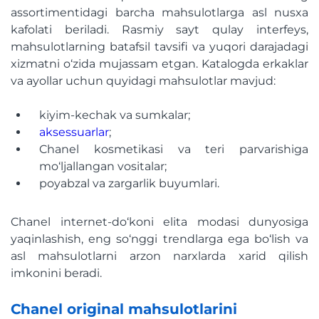
assortimentidagi barcha mahsulotlarga asl nusxa
kafolati beriladi. Rasmiy sayt qulay interfeys,
mahsulotlarning batafsil tavsifi va yuqori darajadagi
xizmatni o‘zida mujassam etgan. Katalogda erkaklar
va ayollar uchun quyidagi mahsulotlar mavjud:
kiyim-kechak va sumkalar;
aksessuarlar
;
Chanel kosmetikasi va teri parvarishiga
mo‘ljallangan vositalar;
poyabzal va zargarlik buyumlari.
Chanel internet-do‘koni elita modasi dunyosiga
yaqinlashish, eng so‘nggi trendlarga ega bo‘lish va
asl mahsulotlarni arzon narxlarda xarid qilish
imkonini beradi.
Chanel original mahsulotlarini