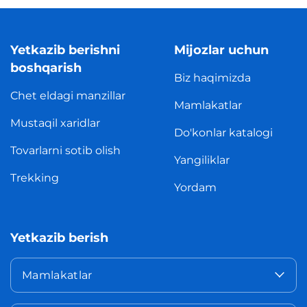
Yetkazib berishni
Mijozlar uchun
boshqarish
Biz haqimizda
Chet eldagi manzillar
Mamlakatlar
Mustaqil xaridlar
Do'konlar katalogi
Tovarlarni sotib olish
Yangiliklar
Trekking
Yordam
Yetkazib berish
Mamlakatlar