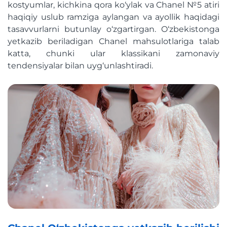
kostyumlar, kichkina qora ko‘ylak va Chanel №5 atiri
haqiqiy uslub ramziga aylangan va ayollik haqidagi
tasavvurlarni butunlay o‘zgartirgan. O‘zbekistonga
yetkazib beriladigan Chanel mahsulotlariga talab
katta, chunki ular klassikani zamonaviy
tendensiyalar bilan uyg‘unlashtiradi.