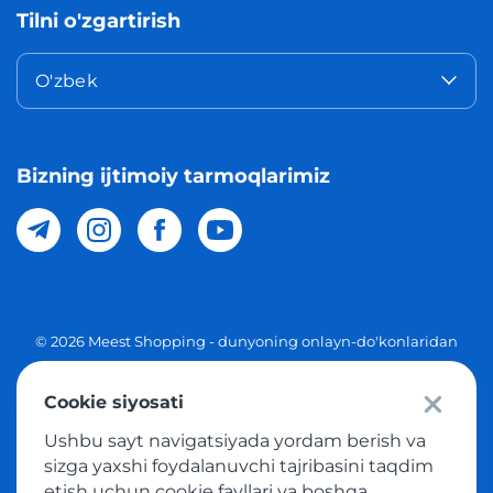
Tilni o'zgartirish
O'zbek
Bizning ijtimoiy tarmoqlarimiz
© 2026 Meest Shopping - dunyoning onlayn-do'konlaridan
O'zbekistonga xaridlarni yetkazib berish. Barcha huquqlar
Cookie siyosati
Maxfiylik siyosati
Ushbu sayt navigatsiyada yordam berish va
Ommaviy taklif
sizga yaxshi foydalanuvchi tajribasini taqdim
etish uchun cookie fayllari va boshqa
Tovar sotib olish xizmatidan foydalanish shartlari