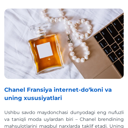
Chanel Fransiya internet-do‘koni va
uning xususiyatlari
Ushbu savdo maydonchasi dunyodagi eng nufuzli
va taniqli moda uylardan biri – Chanel brendining
mahsulotlarini maqbul narxlarda taklif etadi. Uning