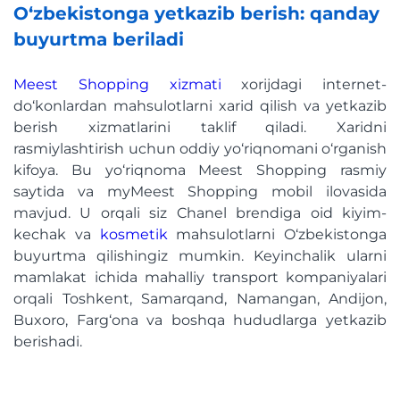
O‘zbekistonga yetkazib berish: qanday
buyurtma beriladi
Meest Shopping xizmati
xorijdagi internet-
do‘konlardan mahsulotlarni xarid qilish va yetkazib
berish xizmatlarini taklif qiladi. Xaridni
rasmiylashtirish uchun oddiy yo‘riqnomani o‘rganish
kifoya. Bu yo‘riqnoma Meest Shopping rasmiy
saytida va myMeest Shopping mobil ilovasida
mavjud. U orqali siz Chanel brendiga oid kiyim-
kechak va
kosmetik
mahsulotlarni O‘zbekistonga
buyurtma qilishingiz mumkin. Keyinchalik ularni
mamlakat ichida mahalliy transport kompaniyalari
orqali Toshkent, Samarqand, Namangan, Andijon,
Buxoro, Farg‘ona va boshqa hududlarga yetkazib
berishadi.