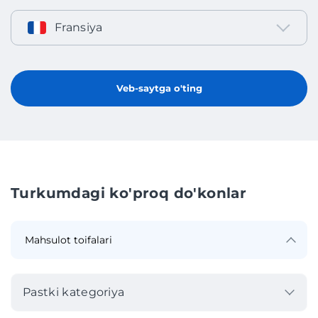
Fransiya
Veb-saytga o'ting
Turkumdagi ko'proq do'konlar
Pastki kategoriya