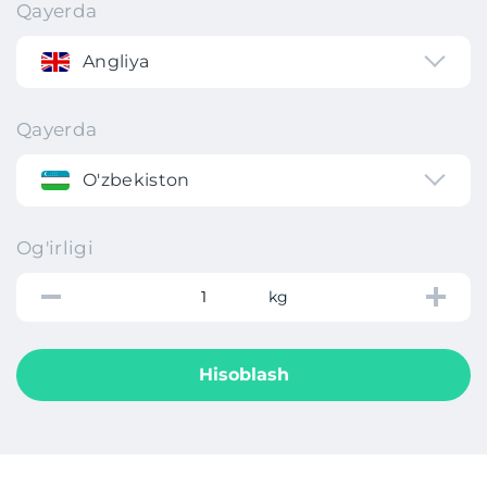
Qayerda
Angliya
Qayerda
O'zbekiston
Og'irligi
kg
Hisoblash