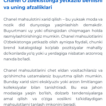
Chanel O‘zbekistonga yetkazib berilishi
va uning afzalliklari
Chanel mahsulotini xarid qilish – bu yuksak moda va
nozik did dunyosiga yaqinlashish demakdir.
Buyurtmani uy yoki ofisingizdan chiqmagan holda
rasmiylashtirishingiz mumkin. Chanel mahsulotlarini
O‘zbekistonga yetkazib olish ayniqsa foydali, chunki
brend katalogidagi ko‘plab pozitsiyalar mahalliy
do‘konlarda yo‘q yoki u yerdagiga nisbatan arzonroq
narxda bo‘ladi.
Chanel mahsulotlarini chet eldan vositachilarsiz va
qo‘shimcha ustamalarsiz buyurtma qilish mumkin.
Bunday xarid sizni eksklyuziv yoki arzon limitlangan
kolleksiyalar bilan tanishtiradi. Bu esa jahon
modasiga yaqin bo‘lish, dolzarb tendensiyalarga
amal qilish va o‘ziga xoslikni ta’kidlaydigan
mahsulotlarni tanlash imkonini beradi.