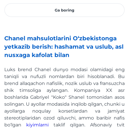
Ga boring
Chanel mahsulotlarini O‘zbekistonga
yetkazib berish: hashamat va uslub, asl
nusxaga kafolat bilan
Luks brend Chanel dunyo modasi olamidagi eng
taniqli va nufuzli nomlardan biri hisoblanadi. Bu
brend allaqachon nafislik, nozik uslub va fransuzcha
shik timsoliga aylangan. Kompaniya XX asr
boshlarida Gabriyel "Koko" Shanel tomonidan asos
solingan. U ayollar modasida inqilob qilgan, chunki u
ayollarga noqulay korsetlardan va jamiyat
stereotiplaridan ozod qiluvchi, ammo baribir nafis
bo‘lgan
kiyimlarni
taklif qilgan. Afsonaviy tvit