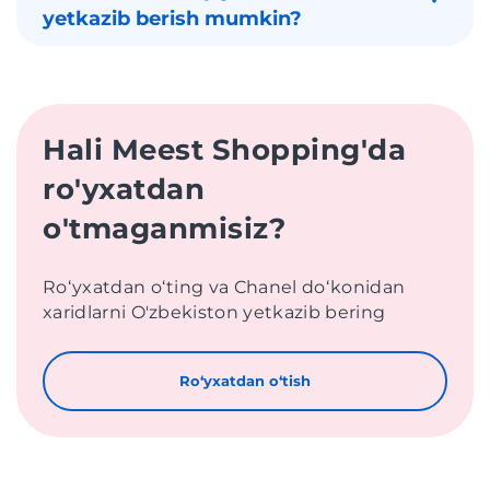
yetkazib berish mumkin?
Hali Meest Shopping'da
ro'yxatdan
o'tmaganmisiz?
Roʻyxatdan oʻting va Chanel doʻkonidan
xaridlarni O'zbekiston yetkazib bering
Roʻyxatdan oʻtish