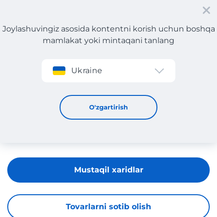
Joylashuvingiz asosida kontentni korish uchun boshqa
mamlakat yoki mintaqani tanlang
Roʻyxatdan oʻtish
Ukraine
Chanel
O'zgartirish
Mustaqil xaridlar
Tovarlarni sotib olish