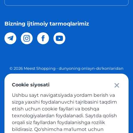
Bizning ijtimoiy tarmoqlarimiz
© 2026 Meest Shopping - dunyoning onlayn-do'konlaridan
O'zbekistonga xaridlarni yetkazib berish. Barcha huquqlar
Cookie siyosati
Maxfiylik siyosati
Ushbu sayt navigatsiyada yordam berish va
Ommaviy taklif
sizga yaxshi foydalanuvchi tajribasini taqdim
etish uchun cookie fayllari va boshqa
Tovar sotib olish xizmatidan foydalanish shartlari
texnologiyalardan foydalanadi. Saytda qolish
orqali siz fayllardan foydalanishga rozilik
bildirasiz. Qo'shimcha ma'lumot uchun