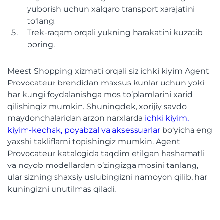
yuborish uchun xalqaro transport xarajatini
to‘lang.
Trek-raqam orqali yukning harakatini kuzatib
boring.
Meest Shopping xizmati orqali siz ichki kiyim Agent
Provocateur brendidan maxsus kunlar uchun yoki
har kungi foydalanishga mos to‘plamlarini xarid
qilishingiz mumkin. Shuningdek, xorijiy savdo
maydonchalaridan arzon narxlarda
ichki kiyim,
kiyim-kechak, poyabzal va aksessuarlar
bo‘yicha eng
yaxshi takliflarni topishingiz mumkin. Agent
Provocateur katalogida taqdim etilgan hashamatli
va noyob modellardan o‘zingizga mosini tanlang,
ular sizning shaxsiy uslubingizni namoyon qilib, har
kuningizni unutilmas qiladi.