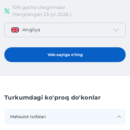
10% gacha chegirmalar
(Yangilangan 23-iyl, 2026 )
Angliya
Veb-saytga o'ting
Turkumdagi ko'proq do'konlar