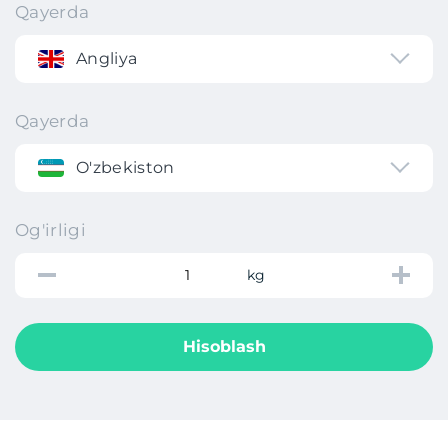
Qayerda
Angliya
Qayerda
O'zbekiston
Og'irligi
kg
Hisoblash