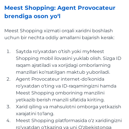
Meest Shopping: Agent Provocateur
brendiga oson yo‘l
Meest Shopping xizmati orqali xaridni boshlash
uchun bir nechta oddiy amallarni bajarish kerak:
Saytda ro‘yxatdan o‘tish yoki myMeest
Shopping mobil ilovasini yuklab olish. Sizga ID
raqam ajratiladi va xorijdagi omborlarning
manzillari ko‘rsatilgan maktub yuboriladi.
Agent Provocateur internet-do‘konida
ro‘yxatdan o‘ting va ID-raqamingizni hamda
Meest Shopping omborining manzilini
yetkazib berish manzili sifatida kiriting.
Xarid qiling va mahsulotni omborga yetkazish
xarajatini to‘lang.
Meest Shopping platformasida o‘z xaridingizni
ro‘yxatdan o‘tkazing va uni O‘zbekistonga