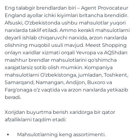
Eng talabgir brendlardan biri – Agent Provocateur
England ayollar ichki kiyimlari britancha brendidir.
Afsuski, O‘zbekistonda ushbu mahsulotlar yuqori
narxlarda taklif etiladi. Ammo kerakli mahsulotlarni
deyarli ishlab chiqaruvchi narxida, arzon narxlarda
olishning muqobil usuli mavjud. Meest Shopping
onlayn xaridlar xizmati orqali Yevropa va AQShdan
mashhur brendlar mahsulotlarini qo‘shimcha
xarajatlarsiz sotib olish mumkin. Kompaniya
mahsulotlarni O‘zbekistonga, jumladan, Toshkent,
Samarqand, Namangan, Andijon, Buxoro va
Farg‘onaga o‘z vaqtida va arzon narxlarda yetkazib
beradi.
Xorijdan buyurtma berish xaridorga bir qator
afzalliklarni taqdim etadi:
Mahsulotlarning keng assortimenti.