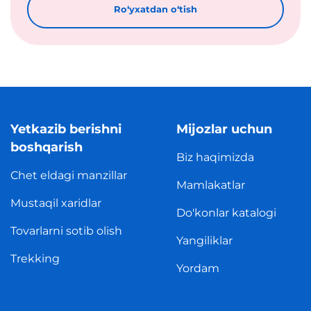
Roʻyxatdan oʻtish
Yetkazib berishni
Mijozlar uchun
boshqarish
Biz haqimizda
Chet eldagi manzillar
Mamlakatlar
Mustaqil xaridlar
Do'konlar katalogi
Tovarlarni sotib olish
Yangiliklar
Trekking
Yordam