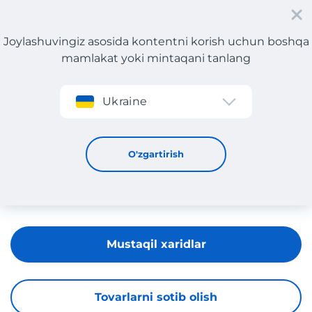
Joylashuvingiz asosida kontentni korish uchun boshqa
mamlakat yoki mintaqani tanlang
Roʻyxatdan oʻtish
Ukraine
AGENT PROVOCATEUR
O'zgartirish
Mustaqil xaridlar
Tovarlarni sotib olish