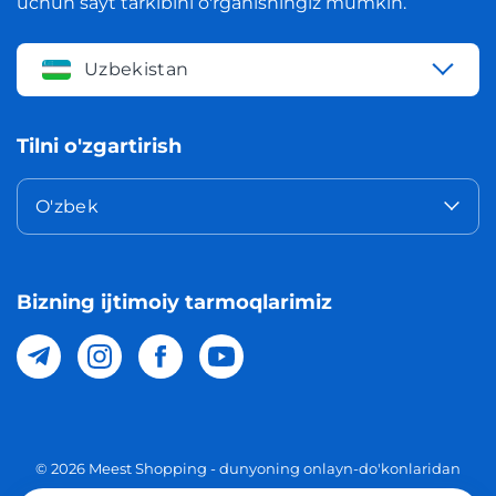
uchun sayt tarkibini o'rganishingiz mumkin.
Uzbekistan
Tilni o'zgartirish
O'zbek
Bizning ijtimoiy tarmoqlarimiz
© 2026 Meest Shopping - dunyoning onlayn-do'konlaridan
O'zbekistonga xaridlarni yetkazib berish. Barcha huquqlar