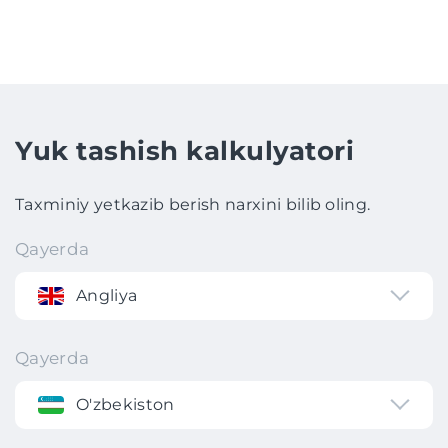
Yuk tashish kalkulyatori
Taxminiy yetkazib berish narxini bilib oling.
Qayerda
Angliya
Qayerda
O'zbekiston