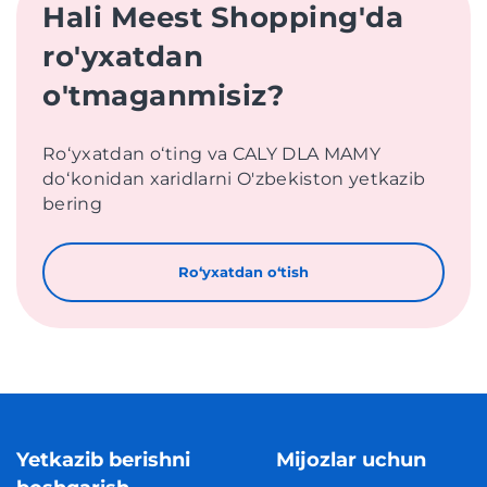
Hali Meest Shopping'da
ro'yxatdan
o'tmaganmisiz?
Roʻyxatdan oʻting va CALY DLA MAMY
doʻkonidan xaridlarni O'zbekiston yetkazib
bering
Roʻyxatdan oʻtish
Yetkazib berishni
Mijozlar uchun