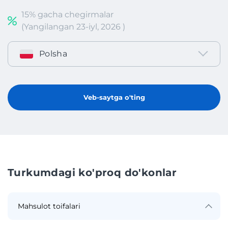
15% gacha chegirmalar
(Yangilangan 23-iyl, 2026 )
Polsha
Veb-saytga o'ting
Turkumdagi ko'proq do'konlar