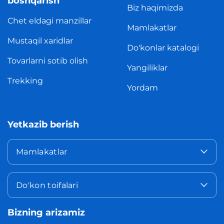
boshqarish
Biz haqimizda
Chet eldagi manzillar
Mamlakatlar
Mustaqil xaridlar
Do'konlar katalogi
Tovarlarni sotib olish
Yangiliklar
Trekking
Yordam
Yetkazib berish
Mamlakatlar
Do'kon toifalari
Bizning arizamiz