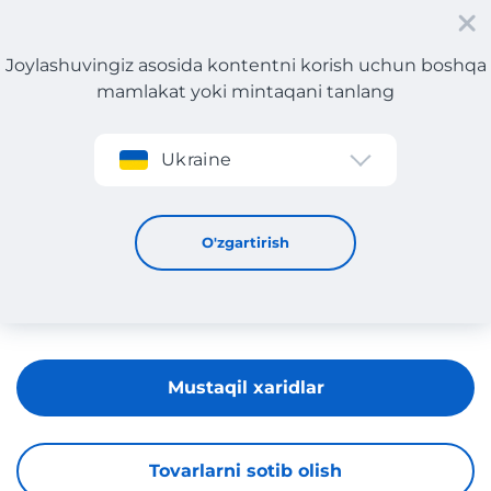
Joylashuvingiz asosida kontentni korish uchun boshqa
mamlakat yoki mintaqani tanlang
Roʻyxatdan oʻtish
Ukraine
CALY DLA MAMY
O'zgartirish
Mustaqil xaridlar
Tovarlarni sotib olish