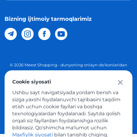
Bizning ijtimoiy tarmoqlarimiz
© 2026 Meest Shopping - dunyoning onlayn-do'konlaridan
O'zbekistonga xaridlarni yetkazib berish. Barcha huquqlar
Cookie siyosati
Maxfiylik siyosati
Ushbu sayt navigatsiyada yordam berish va
Ommaviy taklif
sizga yaxshi foydalanuvchi tajribasini taqdim
etish uchun cookie fayllari va boshqa
Tovar sotib olish xizmatidan foydalanish shartlari
texnologiyalardan foydalanadi. Saytda qolish
orqali siz fayllardan foydalanishga rozilik
bildirasiz. Qo'shimcha ma'lumot uchun
Maxfiylik siyosati
bilan tanishib chiqing.