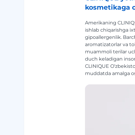
kosmetikaga o
Amerikaning CLINIQUE
ishlab chiqarishga i
gipoallergenlik. Bar
aromatizatorlar va to
muammoli terilar uch
duch keladigan inson
CLINIQUE O‘zbekisto
muddatda amalga osh