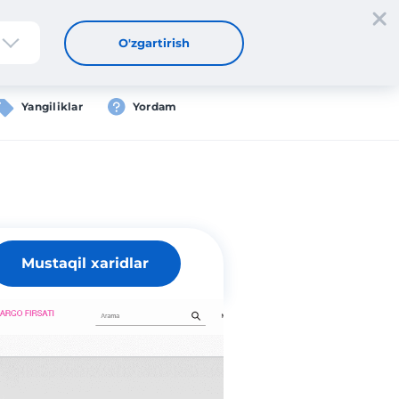
tdan oʻtish
Kirish
UZ
O'zgartirish
Yangiliklar
Yordam
Mustaqil xaridlar