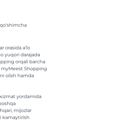
i qo‘shimcha
r orasida a’lo
mo yuqori darajada
opping orqali barcha
oki myMeest Shopping
ini olish hamda
u xizmat yordamida
boshqa
qari, mijozlar
ni kamaytirish