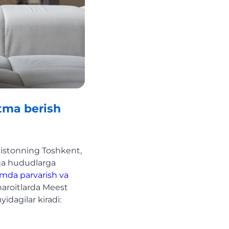
tma berish
istonning Toshkent,
qa hududlarga
mda parvarish va
haroitlarda Meest
idagilar kiradi: