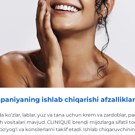
niyaning ishlab chiqarishi afzalliklar
 ko‘zlar, lablar, yuz va tana uchun krem va zardoblar, 
ish vositalari mavjud. CLINIQUE brendi mijozlarga sifatli t
bo‘yog‘i va konsilerlarni taklif etadi. Ishlab chiqaruvchin