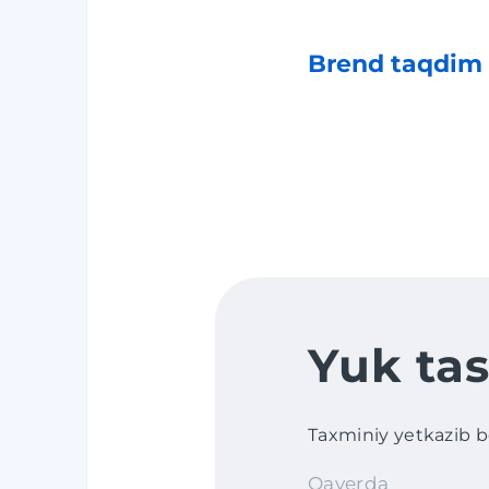
Brend taqdim 
Yuk tas
Taxminiy yetkazib ber
Qayerda