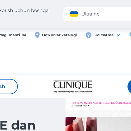
 korish uchun boshqa
Ilova
Roʻyxa
Ukraine
dagi manzillar
Do'konlar katalogi
Ko'rsatma
ish
E dan