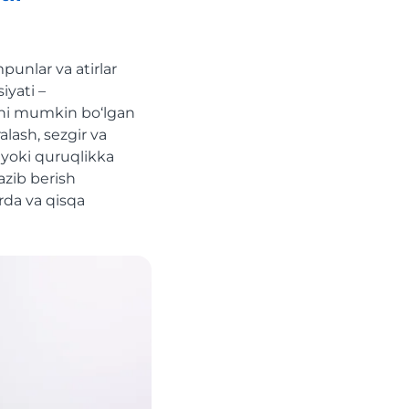
unlar va atirlar
iyati –
ishi mumkin bo‘lgan
lash, sezgir va
 yoki quruqlikka
azib berish
da va qisqa