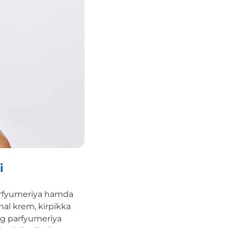
i
parfyumeriya hamda
onal krem, kirpikka
ing parfyumeriya