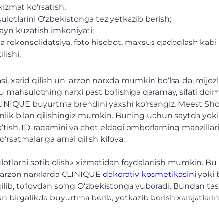
 xizmat ko‘rsatish;
otlarini O‘zbekistonga tez yetkazib berish;
yn kuzatish imkoniyati;
va rekonsolidatsiya, foto hisobot, maxsus qadoqlash kab
lishi.
 xarid qilish uni arzon narxda mumkin bo‘lsa-da, mijozla
 mahsulotning narxi past bo‘lishiga qaramay, sifati doi
CLINIQUE buyurtma brendini yaxshi ko‘rsangiz, Meest Sh
sonlik bilan qilishingiz mumkin. Buning uchun saytda y
o‘tish, ID-raqamini va chet eldagi omborlarning manzillar
o‘rsatmalariga amal qilish kifoya.
otlarni sotib olish» xizmatidan foydalanish mumkin. B
 arzon narxlarda CLINIQUE
dekorativ kosmetikasini
yoki 
ilib, to‘lovdan so‘ng O‘zbekistonga yuboradi. Bundan tash
an birgalikda buyurtma berib, yetkazib berish xarajatlari