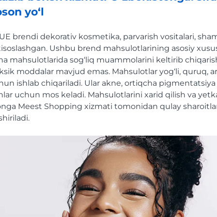
son yo‘l
 brendi dekorativ kosmetika, parvarish vositalari, shamp
xtisoslashgan. Ushbu brend mahsulotlarining asosiy xusus
cha mahsulotlarida sog‘liq muammolarini keltirib chiqar
ksik moddalar mavjud emas. Mahsulotlar yog‘li, quruq, ara
un ishlab chiqariladi. Ular akne, ortiqcha pigmentatsiya
lar uchun mos keladi. Mahsulotlarini xarid qilish va yetk
nga Meest Shopping xizmati tomonidan qulay sharoitlar
iriladi.