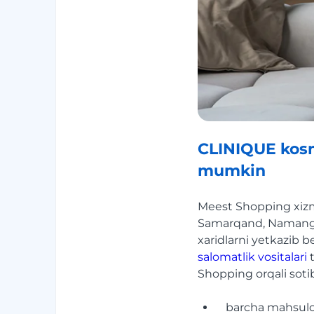
CLINIQUE kosm
mumkin
Meest Shopping xizm
Samarqand, Namangan
xaridlarni yetkazib be
salomatlik vositalari
t
Shopping orqali sotib
barcha mahsulot