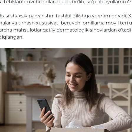
 tetiklantiruvchi hidlarga ega bo‘lib, ko‘plab ayollarni o‘zi
si shaxsiy parvarishni tashkil qilishga yordam beradi. 
lar va tirnash xususiyati beruvchi omillarga moyil teri 
rcha mahsulotlar qat’iy dermatologik sinovlardan o‘tadi 
sdiqlangan.