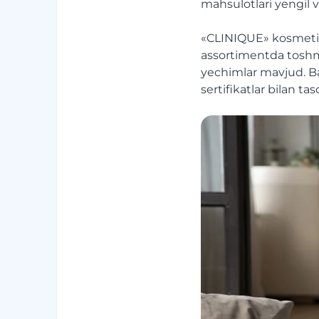
mahsulotlari yengil va
«CLINIQUE» kosmetika
assortimentda toshma
yechimlar mavjud. Ba
sertifikatlar bilan ta