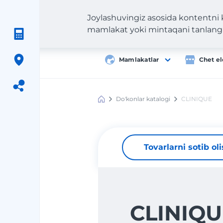
Joylashuvingiz asosida kontentni
mamlakat yoki mintaqani tanlang
Mamlakatlar
Chet el
Do'konlar katalogi
CLINIQUE
Meest
Shopping
Tovarlarni sotib ol
CLINIQU