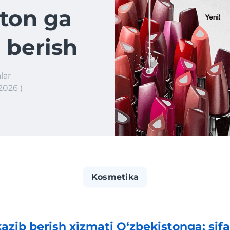
ton ga
 berish
lar
2026 )
Kosmetika
zib berish xizmati O‘zbekistonga: sifa