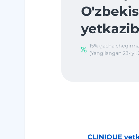
O'zbekis
yetkazib
15% gacha chegirma
(Yangilangan 23-iyl, 
CLINIQUE yetka