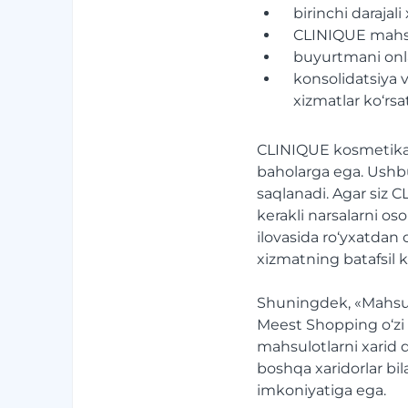
birinchi darajali
CLINIQUE mahsul
buyurtmani onla
konsolidatsiya 
xizmatlar ko‘rsati
CLINIQUE kosmetikasi,
baholarga ega. Ushbu
saqlanadi. Agar siz 
kerakli narsalarni o
ilovasida ro‘yxatdan 
xizmatning batafsil k
Shuningdek, «Mahsul
Meest Shopping o‘zi
mahsulotlarni xarid q
boshqa xaridorlar bil
imkoniyatiga ega.