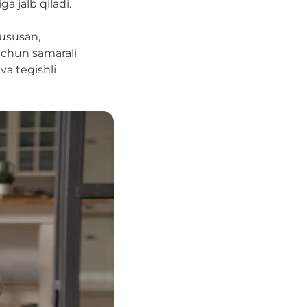
ga jalb qiladi.
Xususan,
uchun samarali
va tegishli