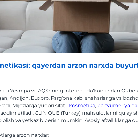
etikasi: qayerdan arzon narxda buyur
ati Yevropa va AQShning internet-do‘konlaridan O‘zbek
, Andijon, Buxoro, Farg‘ona kabi shaharlariga va bosh
radi. Mijozlarga yuqori sifatli
kosmetika
,
parfyumeriya
ha
aqdim etiladi. CLINIQUE (Turkey) mahsulotlarini qulay s
 olish va yetkazib berish mumkin. Asosiy afzalliklariga quy
larga arzon narxlar;