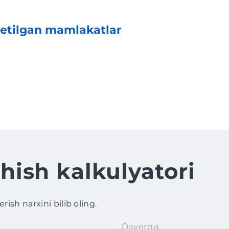
etilgan mamlakatlar
hish kalkulyatori
ish narxini bilib oling.
Qayerda