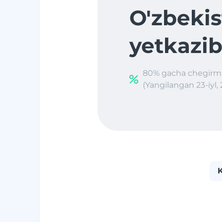
O'zbekis
yetkazib
80% gacha chegirm
(Yangilangan 23-iyl, 
K