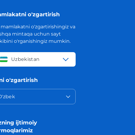
mlakatni o'zgartirish
 mamlakatni o'zgartirishingiz va
shqa mintaqa uchun sayt
rkibini o'rganishingiz mumkin.
Uzbekistan
lni o'zgartirish
O'zbek
zning ijtimoiy
rmoqlarimiz