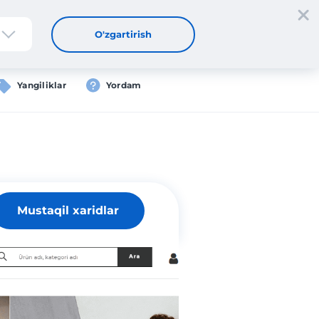
tdan oʻtish
Kirish
UZ
O'zgartirish
Yangiliklar
Yordam
Mustaqil xaridlar