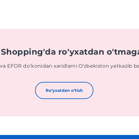
 Shopping'da ro'yxatdan o'tmag
 va EFOR doʻkonidan xaridlarni O'zbekiston yetkazib b
Roʻyxatdan oʻtish