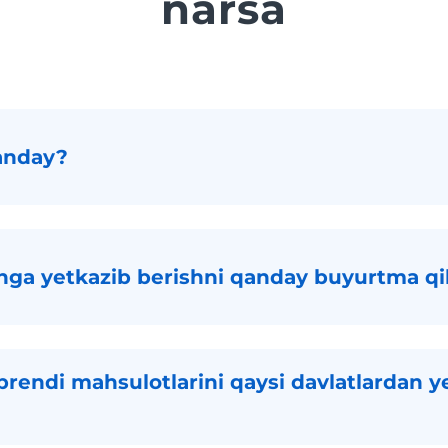
narsa
anday?
nga yetkazib berishni qanday buyurtma q
rendi mahsulotlarini qaysi davlatlardan y