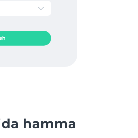
sh
qida hamma