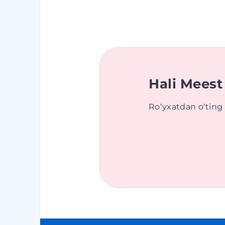
Hali Meest
Roʻyxatdan oʻting