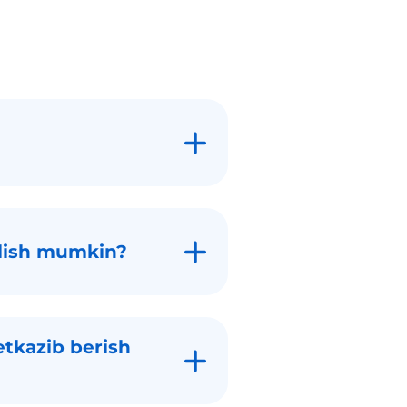
ilish mumkin?
etkazib berish