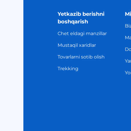
Yetkazib berishni
Mi
boshqarish
Bi
Chet eldagi manzillar
Ma
Mustaqil xaridlar
Do
Tovarlarni sotib olish
Ya
Trekking
Yo