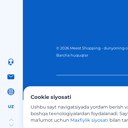
© 2026 Meest Shopping - dunyoning on
Barcha huquqlar
Cookie siyosati
UZ
Ushbu sayt navigatsiyada yordam berish va 
boshqa texnologiyalardan foydalanadi. Saytda
Platijni tizimlar
ma'lumot uchun
Maxfiylik siyosati
bilan ta