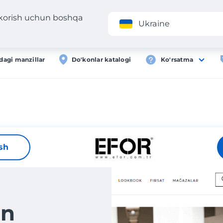
 korish uchun boshqa
Ilova
Roʻyxa
Ukraine
dagi manzillar
Do'konlar katalogi
Ko'rsatma
ish
an