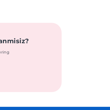
anmisiz?
ering