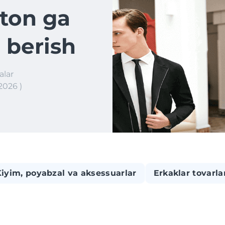
ton ga
 berish
alar
2026 )
iyim, poyabzal va aksessuarlar
Erkaklar tovarla