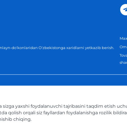
Maxf
Omm
layn-do'konlaridan O'zbekistonga xaridlarni yetkazib berish.
Tova
shar
sizga yaxshi foydalanuvchi tajribasini taqdim etish uchun
 qolish orqali siz fayllardan foydalanishga rozilik bildir
nishib chiqing.