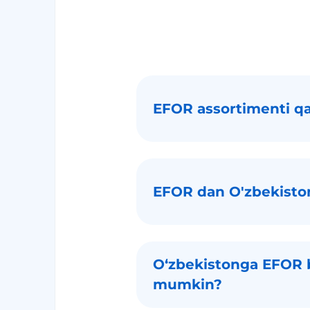
EFOR assortimenti q
EFOR dan O'zbekisto
Oʻzbekistonga EFOR b
mumkin?