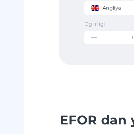
Angliya
Og'irligi
EFOR dan 