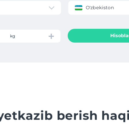
O'zbekiston
Hisobla
kg
yetkazib berish ha