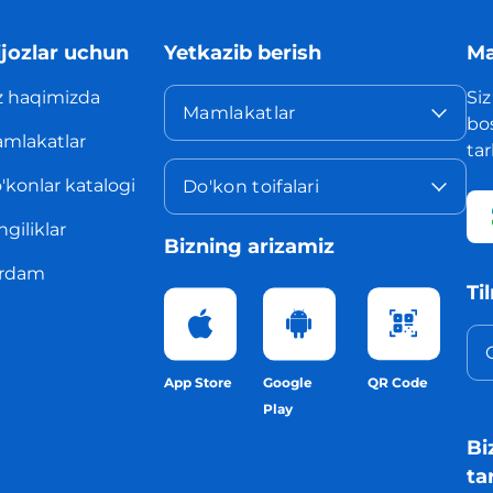
jozlar uchun
Yetkazib berish
Ma
z haqimizda
Siz
Mamlakatlar
bo
mlakatlar
ta
'konlar katalogi
Do'kon toifalari
ngiliklar
Bizning arizamiz
rdam
Ti
App Store
Google
QR Code
Play
Bi
ta