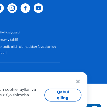
iylik siyosati
aviy taklif
r sotib olish xizmatidan foydalanish
tlari
 cookie fayllari va
Qabul
asiz. Qo'shimcha
qiling