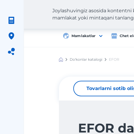
Joylashuvingiz asosida kontentni
mamlakat yoki mintaqani tanlang
Mamlakatlar
Chet el
Do'konlar katalogi
EFOR
Meest
Shopping
Tovarlarni sotib ol
EFOR d