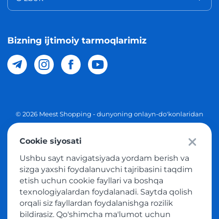
Bizning ijtimoiy tarmoqlarimiz
© 2026 Meest Shopping - dunyoning onlayn-do'konlaridan
O'zbekistonga xaridlarni yetkazib berish. Barcha huquqlar
Cookie siyosati
Maxfiylik siyosati
Ushbu sayt navigatsiyada yordam berish va
Ommaviy taklif
sizga yaxshi foydalanuvchi tajribasini taqdim
etish uchun cookie fayllari va boshqa
Tovar sotib olish xizmatidan foydalanish shartlari
texnologiyalardan foydalanadi. Saytda qolish
orqali siz fayllardan foydalanishga rozilik
bildirasiz. Qo'shimcha ma'lumot uchun