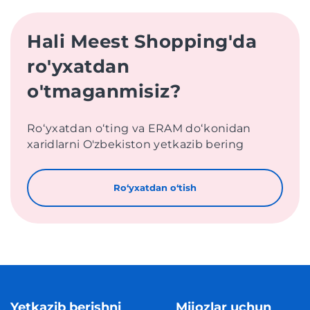
Hali Meest Shopping'da
ro'yxatdan
o'tmaganmisiz?
Roʻyxatdan oʻting va ERAM doʻkonidan
xaridlarni O'zbekiston yetkazib bering
Roʻyxatdan oʻtish
Yetkazib berishni
Mijozlar uchun