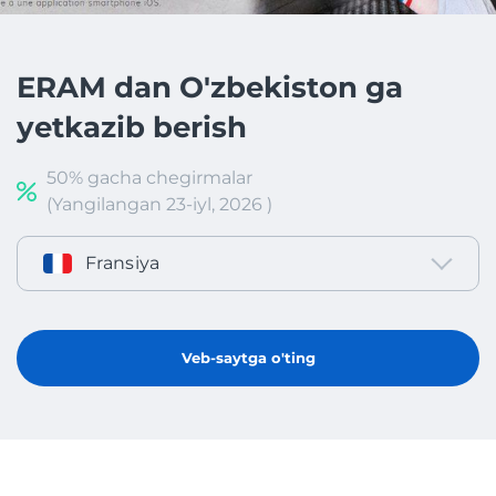
ERAM dan O'zbekiston ga
yetkazib berish
50% gacha chegirmalar
(Yangilangan 23-iyl, 2026 )
Fransiya
Veb-saytga o'ting