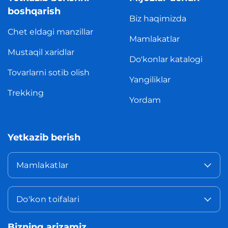
boshqarish
Biz haqimizda
Chet eldagi manzillar
Mamlakatlar
Mustaqil xaridlar
Do'konlar katalogi
Tovarlarni sotib olish
Yangiliklar
Trekking
Yordam
Yetkazib berish
Mamlakatlar
Do'kon toifalari
Bizning arizamiz