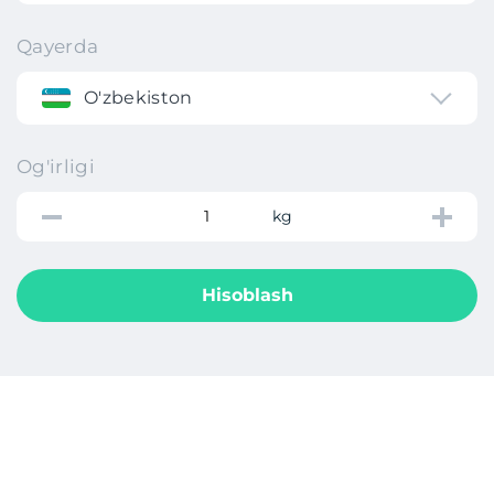
Qayerda
O'zbekiston
Og'irligi
kg
Hisoblash