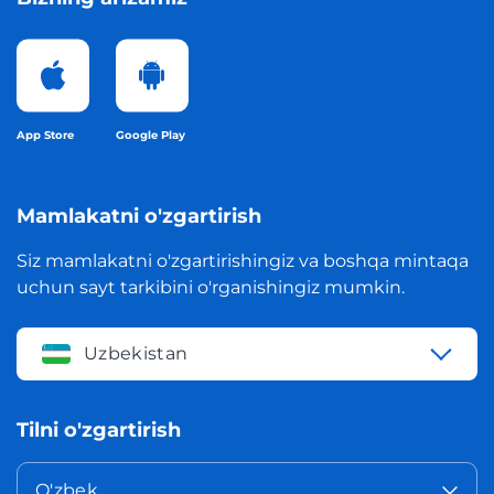
App Store
Google Play
Mamlakatni o'zgartirish
Siz mamlakatni o'zgartirishingiz va boshqa mintaqa
uchun sayt tarkibini o'rganishingiz mumkin.
Uzbekistan
Tilni o'zgartirish
O'zbek