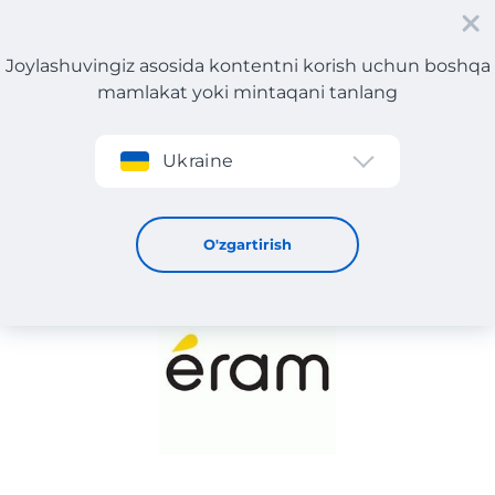
Joylashuvingiz asosida kontentni korish uchun boshqa
mamlakat yoki mintaqani tanlang
Roʻyxatdan oʻtish
Ukraine
ERAM
O'zgartirish