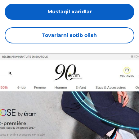
Mustaqil xaridlar
Tovarlarni sotib olish