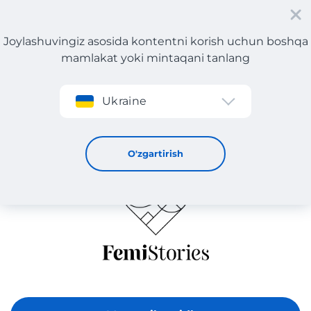
Joylashuvingiz asosida kontentni korish uchun boshqa
mamlakat yoki mintaqani tanlang
Roʻyxatdan oʻtish
Ukraine
FEMI STORIES
O'zgartirish