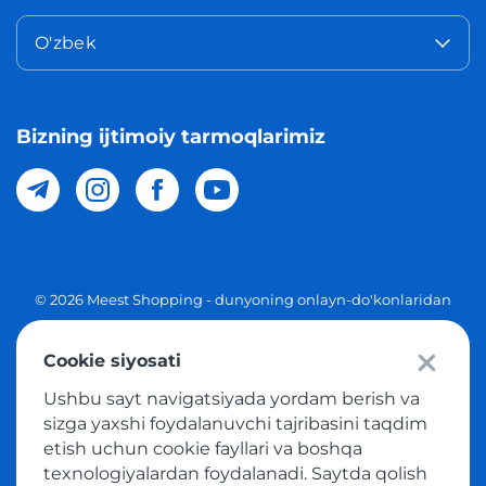
O'zbek
Bizning ijtimoiy tarmoqlarimiz
© 2026 Meest Shopping - dunyoning onlayn-do'konlaridan
O'zbekistonga xaridlarni yetkazib berish. Barcha huquqlar
Cookie siyosati
Maxfiylik siyosati
Ushbu sayt navigatsiyada yordam berish va
Ommaviy taklif
sizga yaxshi foydalanuvchi tajribasini taqdim
etish uchun cookie fayllari va boshqa
Tovar sotib olish xizmatidan foydalanish shartlari
texnologiyalardan foydalanadi. Saytda qolish