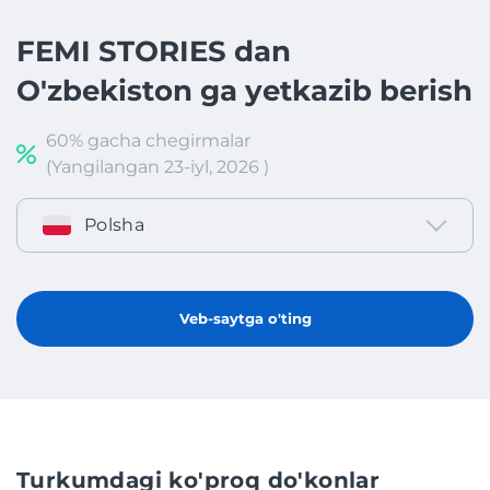
FEMI STORIES dan
O'zbekiston ga yetkazib berish
60% gacha chegirmalar
(Yangilangan 23-iyl, 2026 )
Polsha
Veb-saytga o'ting
Turkumdagi ko'proq do'konlar