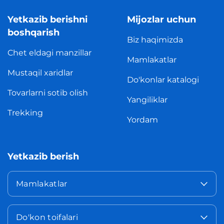
Yetkazib berishni
Mijozlar uchun
boshqarish
Biz haqimizda
Chet eldagi manzillar
Mamlakatlar
Mustaqil xaridlar
Do'konlar katalogi
Tovarlarni sotib olish
Yangiliklar
Trekking
Yordam
Yetkazib berish
Mamlakatlar
Do'kon toifalari