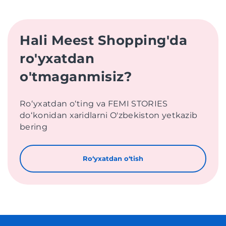
Hali Meest Shopping'da
ro'yxatdan
o'tmaganmisiz?
Roʻyxatdan oʻting va FEMI STORIES
doʻkonidan xaridlarni O'zbekiston yetkazib
bering
Roʻyxatdan oʻtish