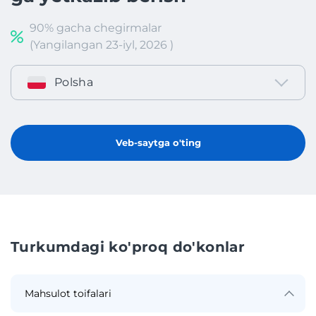
90% gacha chegirmalar
(Yangilangan 23-iyl, 2026 )
Polsha
Veb-saytga o'ting
Turkumdagi ko'proq do'konlar