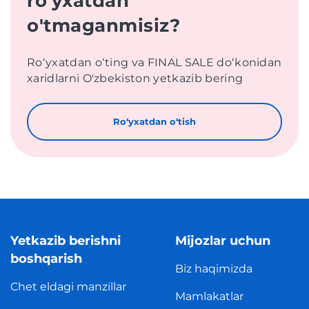
ro'yxatdan
o'tmaganmisiz?
Roʻyxatdan oʻting va FINAL SALE doʻkonidan
xaridlarni O'zbekiston yetkazib bering
Roʻyxatdan oʻtish
Yetkazib berishni
Mijozlar uchun
boshqarish
Biz haqimizda
Chet eldagi manzillar
Mamlakatlar