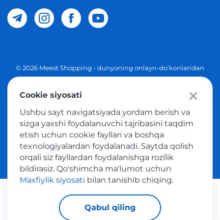
© 2026 Meest Shopping - dunyoning onlayn-do'konlaridan
O'zbekistonga xaridlarni yetkazib berish. Barcha huquqlar
Cookie siyosati
Maxfiylik siyosati
Ushbu sayt navigatsiyada yordam berish va
Ommaviy taklif
sizga yaxshi foydalanuvchi tajribasini taqdim
etish uchun cookie fayllari va boshqa
Tovar sotib olish xizmatidan foydalanish shartlari
texnologiyalardan foydalanadi. Saytda qolish
orqali siz fayllardan foydalanishga rozilik
bildirasiz. Qo'shimcha ma'lumot uchun
Maxfiylik siyosati
bilan tanishib chiqing.
Platijni tizimlar
Qabul qiling