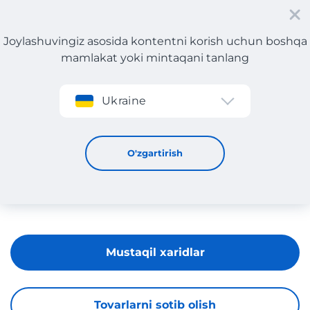
Joylashuvingiz asosida kontentni korish uchun boshqa
mamlakat yoki mintaqani tanlang
Roʻyxatdan oʻtish
Ukraine
FINAL SALE
O'zgartirish
Mustaqil xaridlar
Tovarlarni sotib olish