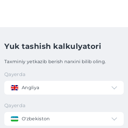
Yuk tashish kalkulyatori
Taxminiy yetkazib berish narxini bilib oling.
Qayerda
Angliya
Qayerda
O'zbekiston