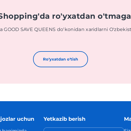
 Shopping'da ro'yxatdan o'tmag
va GOOD SAVE QUEENS doʻkonidan xaridlarni O'zbekis
Roʻyxatdan oʻtish
jozlar uchun
Yetkazib berish
Ma
z haqimizda
Siz