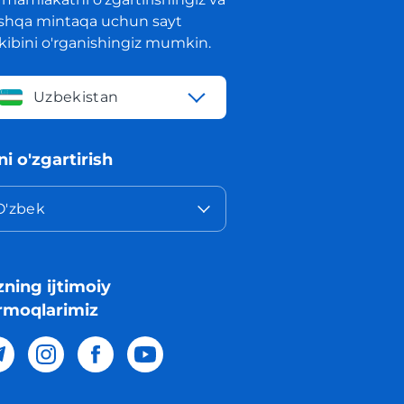
shqa mintaqa uchun sayt
rkibini o'rganishingiz mumkin.
Uzbekistan
lni o'zgartirish
O'zbek
zning ijtimoiy
rmoqlarimiz