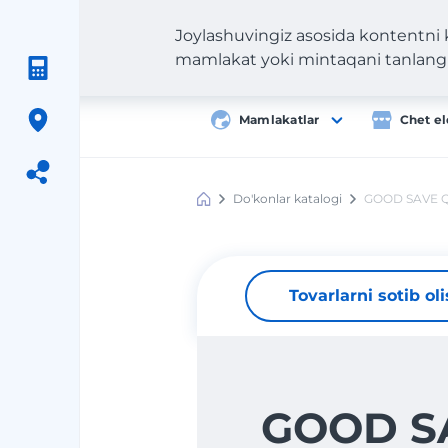
Joylashuvingiz asosida kontentni
mamlakat yoki mintaqani tanlang
Mamlakatlar
Chet el
Do'konlar katalogi
GOOD SAVE 
Meest
Shopping
Tovarlarni sotib ol
GOOD S