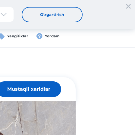
tdan oʻtish
Kirish
UZ
O'zgartirish
Yangiliklar
Yordam
Mustaqil xaridlar