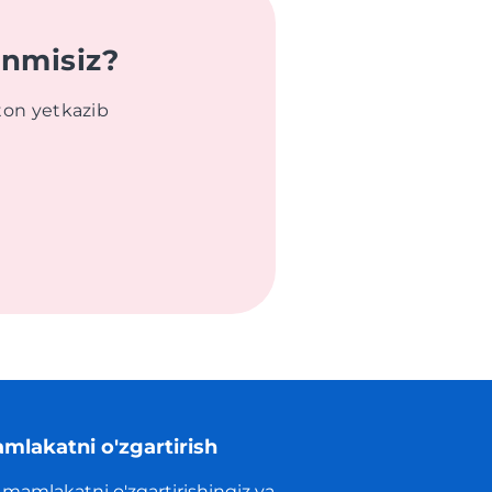
anmisiz?
ton yetkazib
mlakatni o'zgartirish
 mamlakatni o'zgartirishingiz va