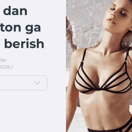
 dan
ton ga
 berish
lar
2026 )