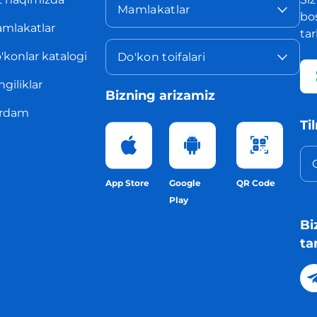
Mamlakatlar
bo
mlakatlar
ta
'konlar katalogi
Do'kon toifalari
ngiliklar
Bizning arizamiz
rdam
Ti
App Store
Google
QR Code
Play
Bi
ta