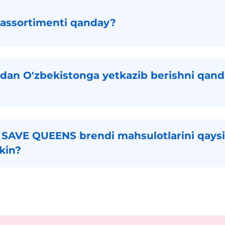
ssortimenti qanday?
n O'zbekistonga yetkazib berishni qanda
SAVE QUEENS brendi mahsulotlarini qaysi
kin?