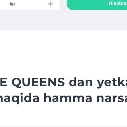
Hisobla
kg
 QUEENS dan yetka
haqida hamma nars