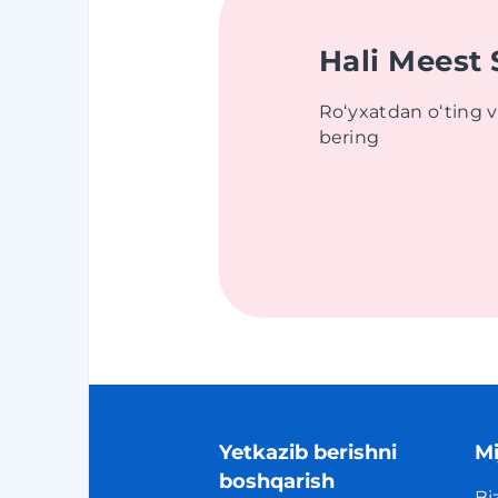
Hali Meest
Roʻyxatdan oʻting 
bering
Yetkazib berishni
Mi
boshqarish
Bi