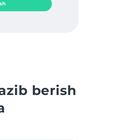
sh
zib berish
a