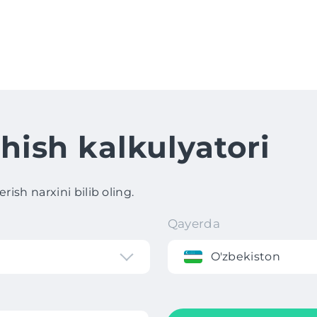
hish kalkulyatori
ish narxini bilib oling.
Qayerda
O'zbekiston