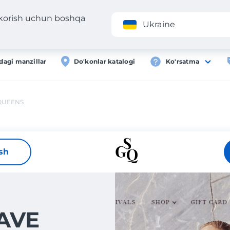
 korish uchun boshqa
Ilova
Roʻyxa
Ukraine
dagi manzillar
Do'konlar katalogi
Ko'rsatma
QUEENS
ish
AVE