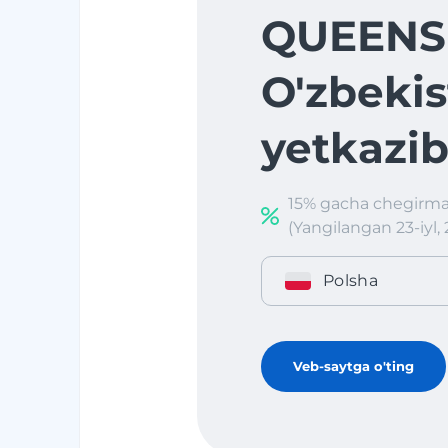
QUEENS
O'zbekis
yetkazib
15% gacha chegirma
(Yangilangan 23-iyl, 
Polsha
Veb-saytga o'ting