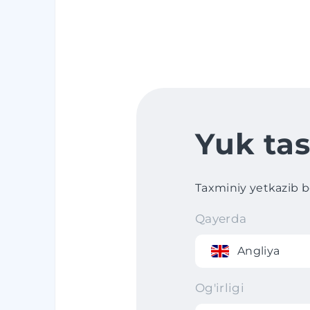
Yuk tas
Taxminiy yetkazib ber
Qayerda
Angliya
Og'irligi