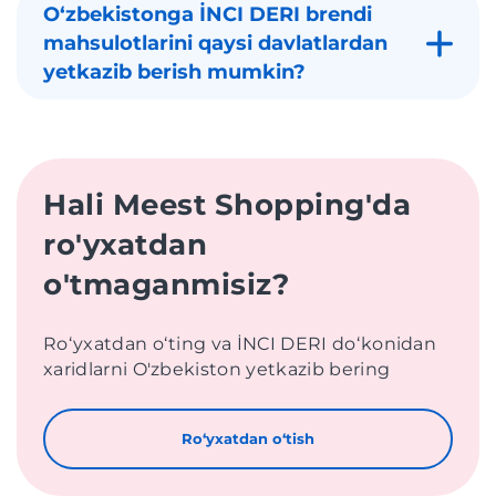
Oʻzbekistonga İNCI DERI brendi
mahsulotlarini qaysi davlatlardan
yetkazib berish mumkin?
Hali Meest Shopping'da
ro'yxatdan
o'tmaganmisiz?
Roʻyxatdan oʻting va İNCI DERI doʻkonidan
xaridlarni O'zbekiston yetkazib bering
Roʻyxatdan oʻtish