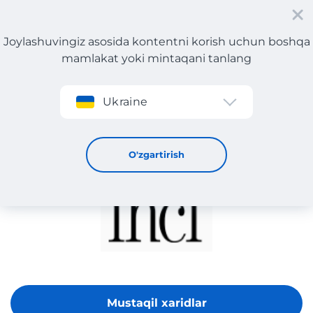
Joylashuvingiz asosida kontentni korish uchun boshqa
mamlakat yoki mintaqani tanlang
Roʻyxatdan oʻtish
Ukraine
İNCI DERI
O'zgartirish
Mustaqil xaridlar