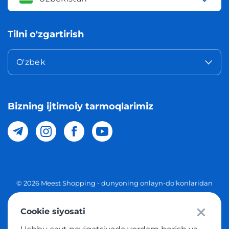
Tilni o'zgartirish
O'zbek
Bizning ijtimoiy tarmoqlarimiz
© 2026 Meest Shopping - dunyoning onlayn-do'konlaridan
O'zbekistonga xaridlarni yetkazib berish. Barcha huquqlar
Cookie siyosati
Maxfiylik siyosati