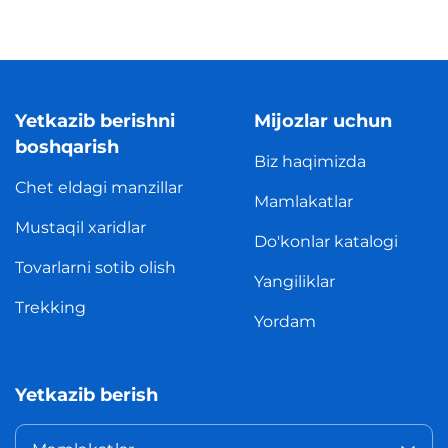
Yetkazib berishni
Mijozlar uchun
boshqarish
Biz haqimizda
Chet eldagi manzillar
Mamlakatlar
Mustaqil xaridlar
Do'konlar katalogi
Tovarlarni sotib olish
Yangiliklar
Trekking
Yordam
Yetkazib berish