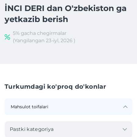
İNCI DERI dan O'zbekiston ga
yetkazib berish
5% gacha chegirmalar
(Yangilangan 23-iyl, 2026 )
Turkumdagi ko'proq do'konlar
Pastki kategoriya