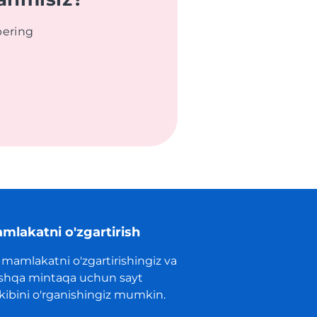
bering
mlakatni o'zgartirish
 mamlakatni o'zgartirishingiz va
shqa mintaqa uchun sayt
rkibini o'rganishingiz mumkin.