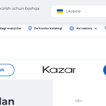
 korish uchun boshqa
Ilova
Roʻyxa
Ukraine
dagi manzillar
Do'konlar katalogi
Ko'rsatma
ish
dan