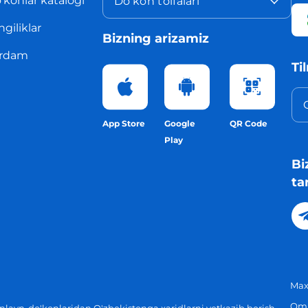
'konlar katalogi
Do'kon toifalari
ngiliklar
Bizning arizamiz
rdam
Ti
App Store
Google
QR Code
Play
Bi
ta
Maxf
Omm
layn-do'konlaridan O'zbekistonga xaridlarni yetkazib berish.