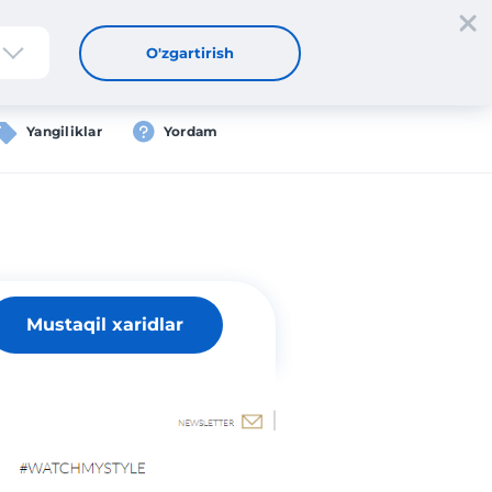
tdan oʻtish
Kirish
UZ
O'zgartirish
Yangiliklar
Yordam
Mustaqil xaridlar