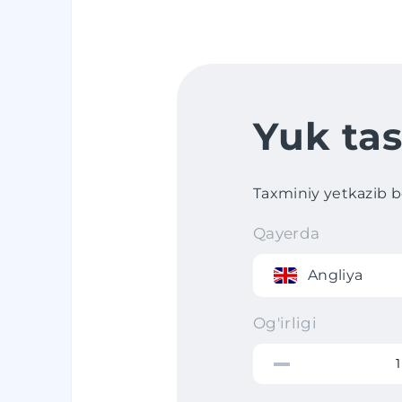
Yuk tas
Taxminiy yetkazib ber
Qayerda
Angliya
Og'irligi