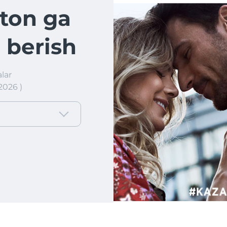
ton ga
 berish
lar
2026 )