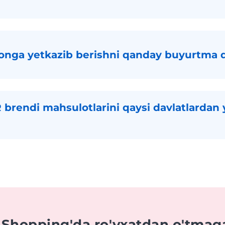
onga yetkazib berishni qanday buyurtma 
brendi mahsulotlarini qaysi davlatlardan 
 Shopping'da ro'yxatdan o'tmag