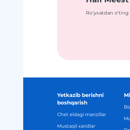
Roʻyxatdan oʻting
Yetkazib berishni
Mi
boshqarish
Bi
Chet eldagi manzillar
Ma
Mustaqil xaridlar