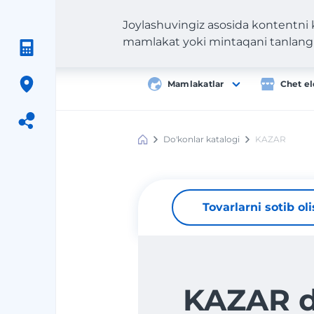
Joylashuvingiz asosida kontentni
mamlakat yoki mintaqani tanlang
Mamlakatlar
Chet el
Do'konlar katalogi
KAZAR
Meest
Shopping
Tovarlarni sotib ol
KAZAR 