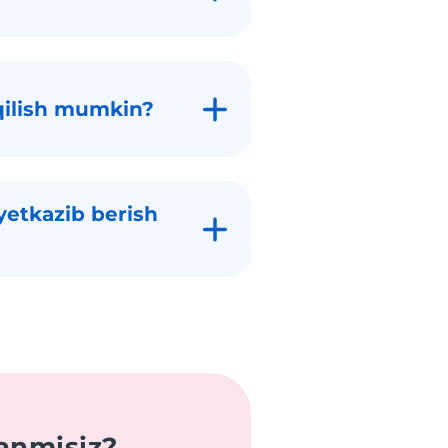
qilish mumkin?
yetkazib berish
anmisiz?