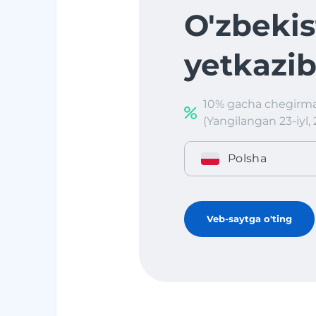
O'zbekis
yetkazib
10% gacha chegirma
(Yangilangan 23-iyl, 
Polsha
Veb-saytga o'ting