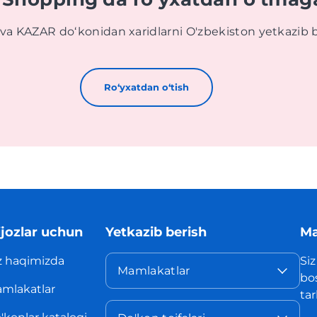
 va KAZAR doʻkonidan xaridlarni O'zbekiston yetkazib 
Roʻyxatdan oʻtish
jozlar uchun
Yetkazib berish
Ma
z haqimizda
Siz
Mamlakatlar
bo
mlakatlar
ta