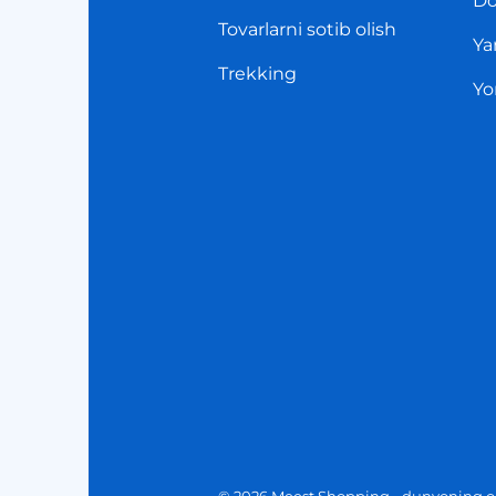
Do
Tovarlarni sotib olish
Ya
Trekking
Yo
© 2026 Meest Shopping - dunyoning on