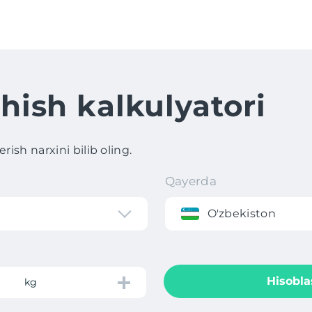
hish kalkulyatori
ish narxini bilib oling.
Qayerda
O'zbekiston
Hisobla
kg