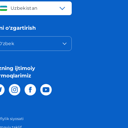
Uzbekistan
lni o'zgartirish
O'zbek
zning ijtimoiy
rmoqlarimiz
iylik siyosati
aviy taklif