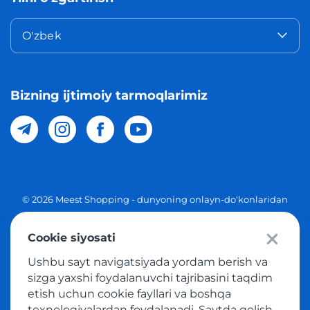
O'zbek
Bizning ijtimoiy tarmoqlarimiz
© 2026 Meest Shopping - dunyoning onlayn-do'konlaridan
O'zbekistonga xaridlarni yetkazib berish. Barcha huquqlar
Cookie siyosati
Maxfiylik siyosati
Ushbu sayt navigatsiyada yordam berish va
Ommaviy taklif
sizga yaxshi foydalanuvchi tajribasini taqdim
etish uchun cookie fayllari va boshqa
Tovar sotib olish xizmatidan foydalanish shartlari
texnologiyalardan foydalanadi. Saytda qolish