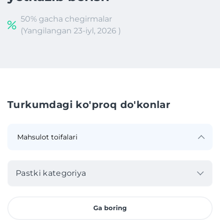
50% gacha chegirmalar
(Yangilangan 23-iyl, 2026 )
Turkumdagi ko'proq do'konlar
Pastki kategoriya
Ga boring