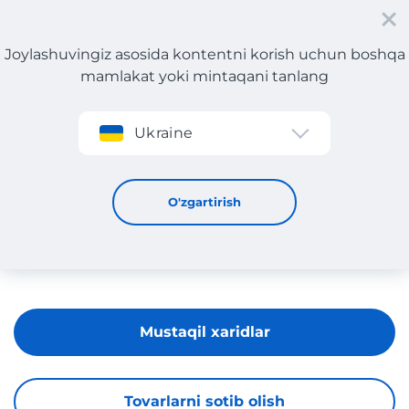
Joylashuvingiz asosida kontentni korish uchun boshqa
mamlakat yoki mintaqani tanlang
Roʻyxatdan oʻtish
Ukraine
KOM
O'zgartirish
Mustaqil xaridlar
Tovarlarni sotib olish