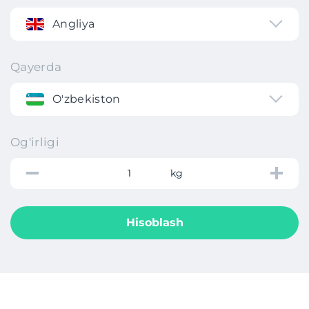
Angliya
Qayerda
O'zbekiston
Og'irligi
kg
Hisoblash