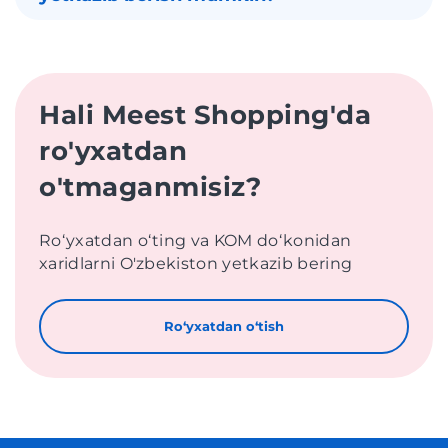
Hali Meest Shopping'da
ro'yxatdan
o'tmaganmisiz?
Roʻyxatdan oʻting va KOM doʻkonidan
xaridlarni O'zbekiston yetkazib bering
Roʻyxatdan oʻtish