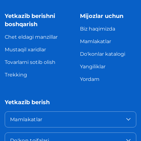
Yetkazib berishni
Mijozlar uchun
boshqarish
Biz haqimizda
Chet eldagi manzillar
Mamlakatlar
Mustaqil xaridlar
Do'konlar katalogi
Tovarlarni sotib olish
Yangiliklar
Trekking
Yordam
Yetkazib berish
Mamlakatlar
Do'kon toifalari