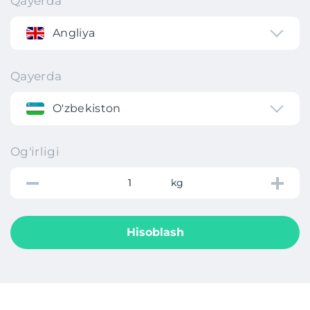
Qayerda
Angliya
Qayerda
O'zbekiston
Og'irligi
kg
Hisoblash