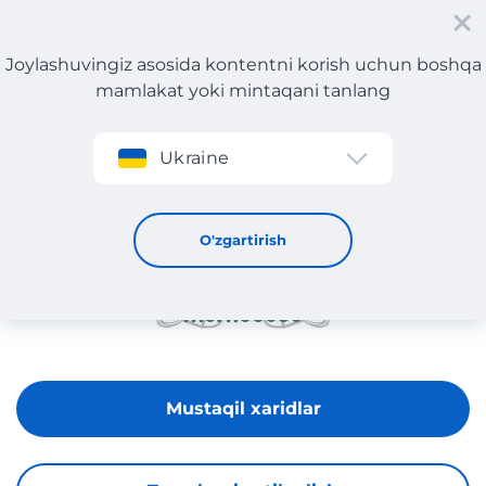
Joylashuvingiz asosida kontentni korish uchun boshqa
mamlakat yoki mintaqani tanlang
Roʻyxatdan oʻtish
Ukraine
MARKABEBE
O'zgartirish
Mustaqil xaridlar