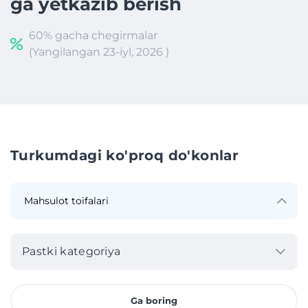
ga yetkazib berish
60% gacha chegirmalar
(Yangilangan 23-iyl, 2026 )
Turkumdagi ko'proq do'konlar
Pastki kategoriya
Ga boring