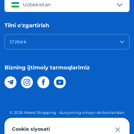
Uzbekistan
Tilni o'zgartirish
O'zbek
Bizning ijtimoiy tarmoqlarimiz
© 2026 Meest Shopping - dunyoning onlayn-do'konlaridan
O'zbekistonga xaridlarni yetkazib berish. Barcha huquqlar
Cookie siyosati