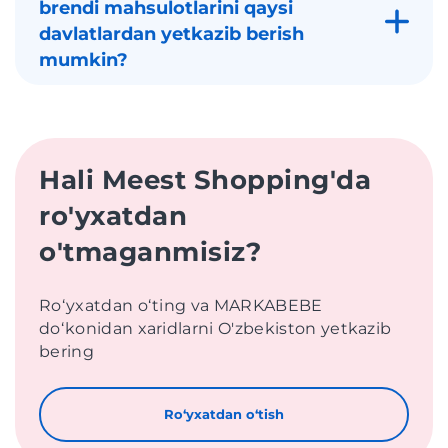
brendi mahsulotlarini qaysi
davlatlardan yetkazib berish
mumkin?
Hali Meest Shopping'da
ro'yxatdan
o'tmaganmisiz?
Roʻyxatdan oʻting va MARKABEBE
doʻkonidan xaridlarni O'zbekiston yetkazib
bering
Roʻyxatdan oʻtish