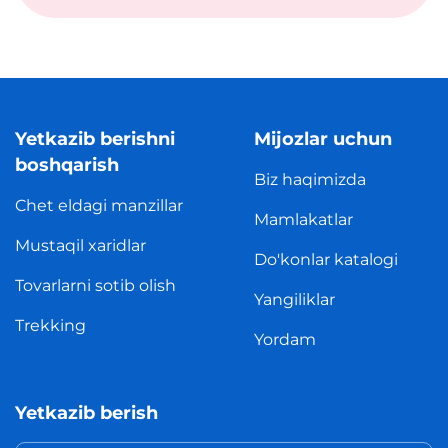
Yetkazib berishni
Mijozlar uchun
boshqarish
Biz haqimizda
Chet eldagi manzillar
Mamlakatlar
Mustaqil xaridlar
Do'konlar katalogi
Tovarlarni sotib olish
Yangiliklar
Trekking
Yordam
Yetkazib berish