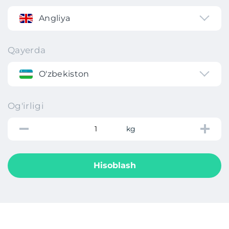
Angliya
Qayerda
O'zbekiston
Og'irligi
kg
Hisoblash