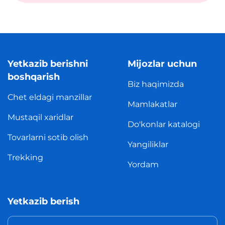
Yetkazib berishni
Mijozlar uchun
boshqarish
Biz haqimizda
Chet eldagi manzillar
Mamlakatlar
Mustaqil xaridlar
Do'konlar katalogi
Tovarlarni sotib olish
Yangiliklar
Trekking
Yordam
Yetkazib berish