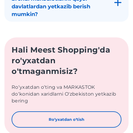
davlatlardan yetkazib berish
mumkin?
Hali Meest Shopping'da
ro'yxatdan
o'tmaganmisiz?
Roʻyxatdan oʻting va MARKASTOK
doʻkonidan xaridlarni O'zbekiston yetkazib
bering
Roʻyxatdan oʻtish