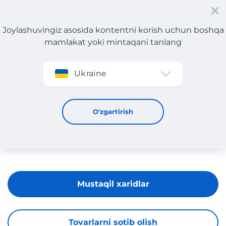
Joylashuvingiz asosida kontentni korish uchun boshqa
mamlakat yoki mintaqani tanlang
Roʻyxatdan oʻtish
Ukraine
MARKASTOK
O'zgartirish
Mustaqil xaridlar
Tovarlarni sotib olish