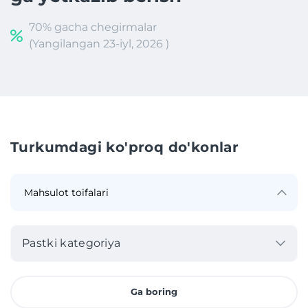
70% gacha chegirmalar
(Yangilangan 23-iyl, 2026 )
Turkumdagi ko'proq do'konlar
Pastki kategoriya
Ga boring