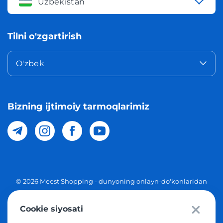
Uzbekistan
Tilni o'zgartirish
O'zbek
Bizning ijtimoiy tarmoqlarimiz
© 2026 Meest Shopping - dunyoning onlayn-do'konlaridan
O'zbekistonga xaridlarni yetkazib berish. Barcha huquqlar
Cookie siyosati
Maxfiylik siyosati