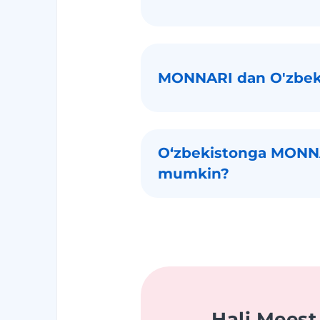
MONNARI dan O'zbeki
Oʻzbekistonga MONNAR
mumkin?
Hali Meest