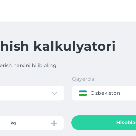
hish kalkulyatori
ish narxini bilib oling.
Qayerda
O'zbekiston
Hisobla
kg