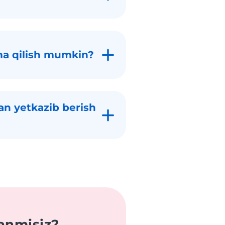
ma qilish mumkin?
an yetkazib berish
anmisiz?