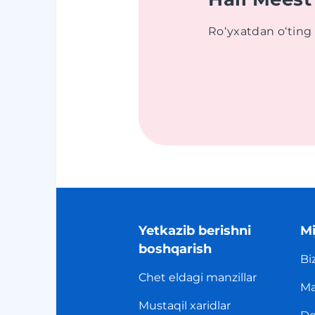
Roʻyxatdan oʻting
Yetkazib berishni
Mi
boshqarish
Bi
Chet eldagi manzillar
Ma
Mustaqil xaridlar