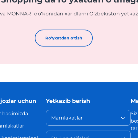
 va MONNARI doʻkonidan xaridlarni O'zbekiston yetkaz
Roʻyxatdan oʻtish
jozlar uchun
Yetkazib berish
Ma
z haqimizda
Siz
Mamlakatlar
bo
mlakatlar
ta