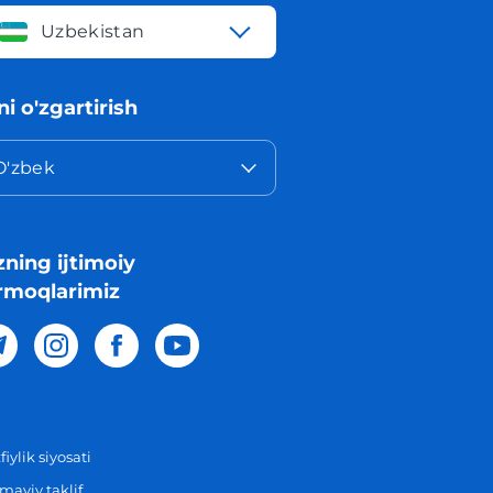
Uzbekistan
lni o'zgartirish
O'zbek
zning ijtimoiy
rmoqlarimiz
iylik siyosati
aviy taklif