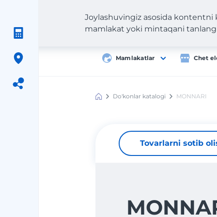
Joylashuvingiz asosida kontentni
mamlakat yoki mintaqani tanlang
Mamlakatlar
Chet el
Do'konlar katalogi
MONNARI
Meest
Shopping
Tovarlarni sotib ol
MONNAR