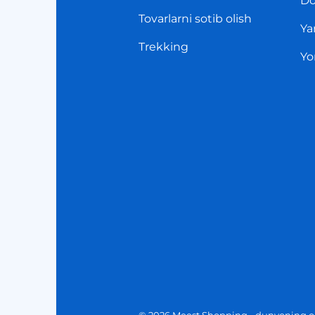
Do
Tovarlarni sotib olish
Ya
Trekking
Yo
© 2026 Meest Shopping - dunyoning on