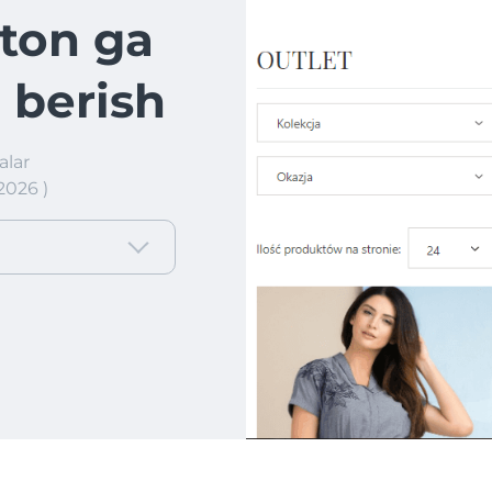
ton ga
 berish
alar
2026 )