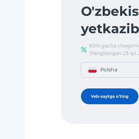
O'zbekis
yetkazib
60% gacha chegirm
(Yangilangan 23-iyl, 
Polsha
Veb-saytga o'ting