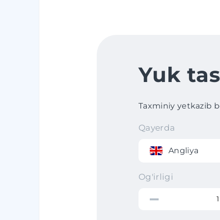
Yuk tas
Taxminiy yetkazib ber
Qayerda
Angliya
Og'irligi