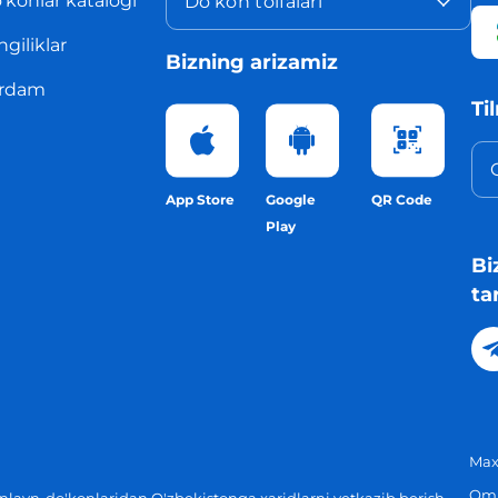
'konlar katalogi
Do'kon toifalari
ngiliklar
Bizning arizamiz
rdam
Ti
App Store
Google
QR Code
Play
Bi
ta
Maxf
Omm
layn-do'konlaridan O'zbekistonga xaridlarni yetkazib berish.