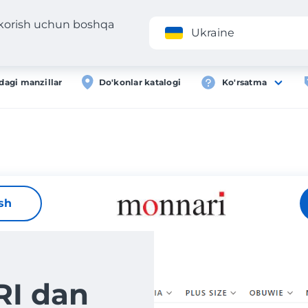
 korish uchun boshqa
Ilova
Roʻyxa
Ukraine
dagi manzillar
Do'konlar katalogi
Ko'rsatma
ish
I dan