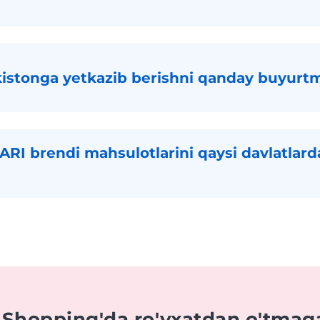
stonga yetkazib berishni qanday buyurt
I brendi mahsulotlarini qaysi davlatlard
 Shopping'da ro'yxatdan o'tmag