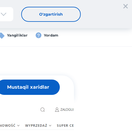
tdan oʻtish
Kirish
UZ
O'zgartirish
Yangiliklar
Yordam
Mustaqil xaridlar