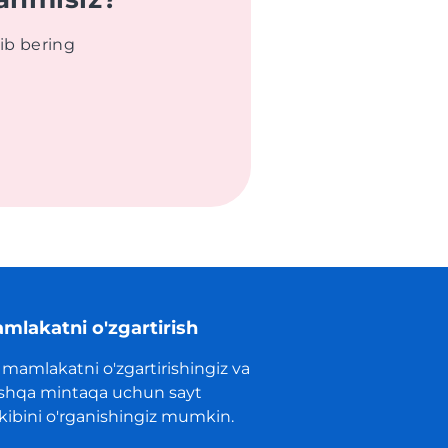
ib bering
mlakatni o'zgartirish
 mamlakatni o'zgartirishingiz va
shqa mintaqa uchun sayt
rkibini o'rganishingiz mumkin.