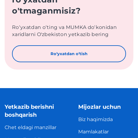
o'tmaganmisiz?
Roʻyxatdan oʻting va MUMKA doʻkonidan
xaridlarni O'zbekiston yetkazib bering
Roʻyxatdan oʻtish
Yetkazib berishni
Mijozlar uchun
boshqarish
Biz haqimizda
Chet eldagi manzillar
Mamlakatlar