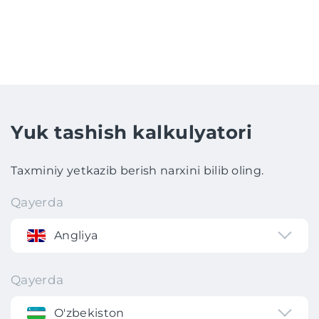
Yuk tashish kalkulyatori
Taxminiy yetkazib berish narxini bilib oling.
Qayerda
Angliya
Qayerda
O'zbekiston