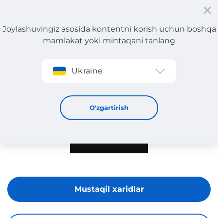
Joylashuvingiz asosida kontentni korish uchun boshqa
mamlakat yoki mintaqani tanlang
Roʻyxatdan oʻtish
Ukraine
MUMKA
O'zgartirish
Mustaqil xaridlar