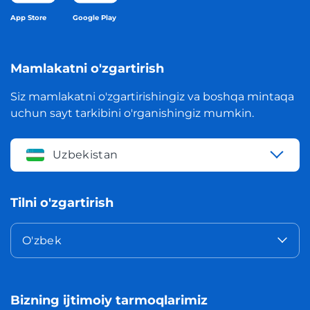
App Store
Google Play
Mamlakatni o'zgartirish
Siz mamlakatni o'zgartirishingiz va boshqa mintaqa
uchun sayt tarkibini o'rganishingiz mumkin.
Uzbekistan
Tilni o'zgartirish
O'zbek
Bizning ijtimoiy tarmoqlarimiz