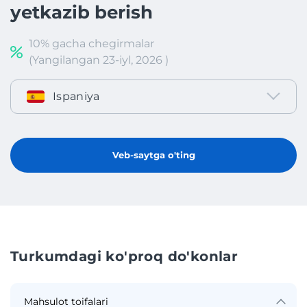
yetkazib berish
10% gacha chegirmalar
(Yangilangan 23-iyl, 2026 )
Ispaniya
Veb-saytga o'ting
Turkumdagi ko'proq do'konlar