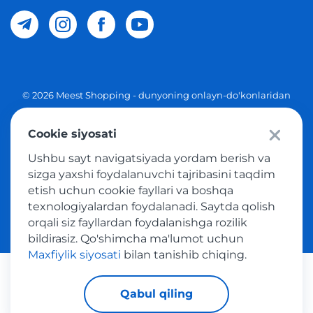
© 2026 Meest Shopping - dunyoning onlayn-do'konlaridan
O'zbekistonga xaridlarni yetkazib berish. Barcha huquqlar
Cookie siyosati
Maxfiylik siyosati
Ushbu sayt navigatsiyada yordam berish va
Ommaviy taklif
sizga yaxshi foydalanuvchi tajribasini taqdim
etish uchun cookie fayllari va boshqa
Tovar sotib olish xizmatidan foydalanish shartlari
texnologiyalardan foydalanadi. Saytda qolish
orqali siz fayllardan foydalanishga rozilik
bildirasiz. Qo'shimcha ma'lumot uchun
Maxfiylik siyosati
bilan tanishib chiqing.
Platijni tizimlar
Qabul qiling