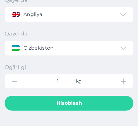
Qayerda
Angliya
Qayerda
O'zbekiston
Og'irligi
kg
Hisoblash