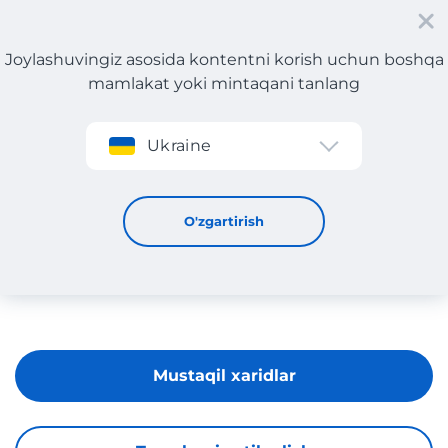
Joylashuvingiz asosida kontentni korish uchun boshqa
mamlakat yoki mintaqani tanlang
Roʻyxatdan oʻtish
Ukraine
OZDILEKTEYIM
O'zgartirish
Mustaqil xaridlar