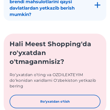
brendi mahsulotlarini qaysi
davlatlardan yetkazib berish
mumkin?
Hali Meest Shopping'da
ro'yxatdan
o'tmaganmisiz?
Roʻyxatdan oʻting va OZDILEKTEYIM
doʻkonidan xaridlarni O'zbekiston yetkazib
bering
Roʻyxatdan oʻtish