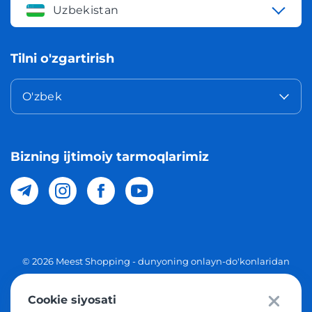
Uzbekistan
Tilni o'zgartirish
O'zbek
Bizning ijtimoiy tarmoqlarimiz
© 2026 Meest Shopping - dunyoning onlayn-do'konlaridan
O'zbekistonga xaridlarni yetkazib berish. Barcha huquqlar
Cookie siyosati