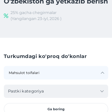
O'zbekiston ga yetkazib berish
25% gacha chegirmalar
(Yangilangan 23-iyl, 2026 )
Turkumdagi ko'proq do'konlar
Pastki kategoriya
Ga boring