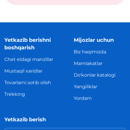
Yetkazib berishni
Mijozlar uchun
boshqarish
Biz haqimizda
Chet eldagi manzillar
Mamlakatlar
Mustaqil xaridlar
Do'konlar katalogi
Tovarlarni sotib olish
Yangiliklar
Trekking
Yordam
Yetkazib berish