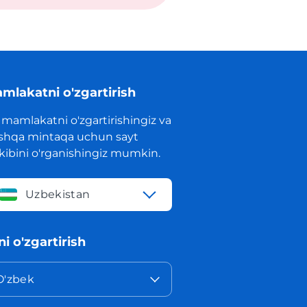
mlakatni o'zgartirish
 mamlakatni o'zgartirishingiz va
shqa mintaqa uchun sayt
rkibini o'rganishingiz mumkin.
Uzbekistan
lni o'zgartirish
O'zbek