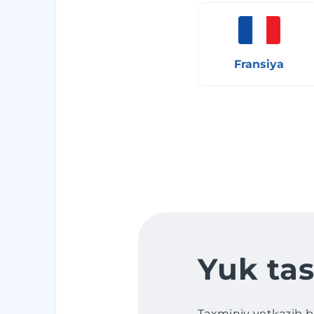
Fransiya
Yuk tas
Taxminiy yetkazib ber