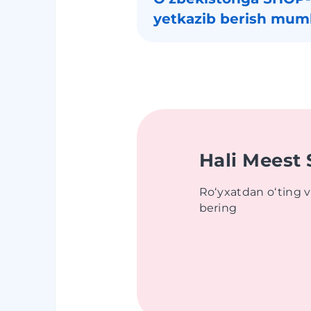
yetkazib berish mum
Hali Meest
Roʻyxatdan oʻting 
bering