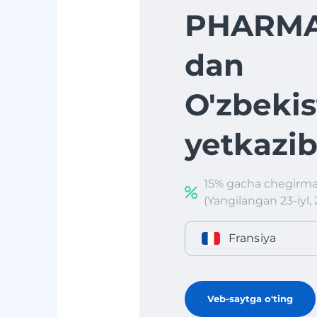
PHARMA
dan
O'zbekis
yetkazib
15% gacha chegirma
(Yangilangan 23-iyl, 
Fransiya
Veb-saytga o'ting