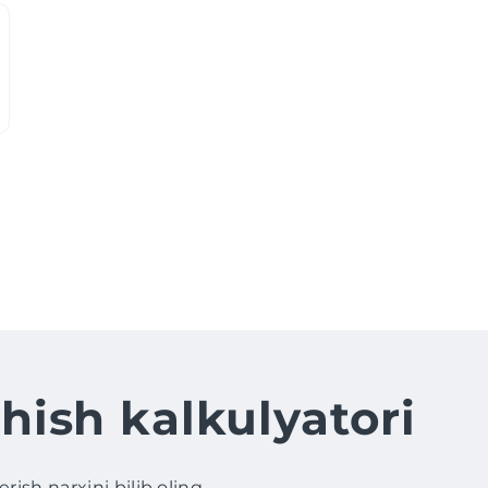
hish kalkulyatori
ish narxini bilib oling.