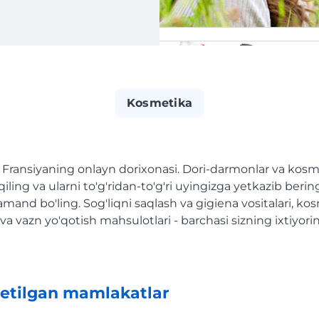
Kosmetika
 Fransiyaning onlayn dorixonasi. Dori-darmonlar va kosme
ing va ularni to'g'ridan-to'g'ri uyingizga yetkazib berin
and bo'ling. Sog'liqni saqlash va gigiena vositalari, kos
va vazn yo'qotish mahsulotlari - barchasi sizning ixtiyori
etilgan mamlakatlar