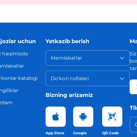
jozlar uchun
Yetkazib berish
Ma
z haqimizda
Siz
Mamlakatlar
bo
mlakatlar
ta
'konlar katalogi
Do'kon toifalari
ngiliklar
Bizning arizamiz
rdam
Ti
App Store
Google
QR Code