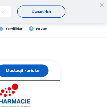
tdan oʻtish
Kirish
UZ
O'zgartirish
Yangiliklar
Yordam
Mustaqil xaridlar