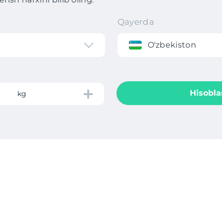
Qayerda
O'zbekiston
Hisobla
kg