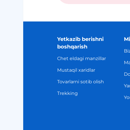
Yetkazib berishni
Mi
boshqarish
Bi
Chet eldagi manzillar
Ma
Mustaqil xaridlar
Do
Tovarlarni sotib olish
Ya
Trekking
Yo