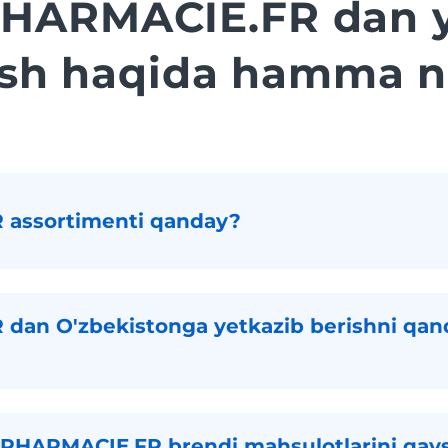
HARMACIE.FR dan y
ish haqida hamma n
assortimenti qanday?
an O'zbekistonga yetkazib berishni qa
PHARMACIE.FR brendi mahsulotlarini qaysi