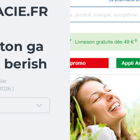
CIE.FR
ton ga
 berish
lar
2026 )