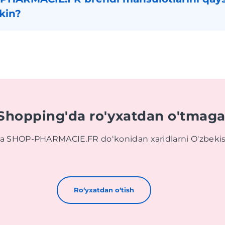
kin?
 Shopping'da ro'yxatdan o'tmag
va SHOP-PHARMACIE.FR doʻkonidan xaridlarni O'zbekis
Roʻyxatdan oʻtish