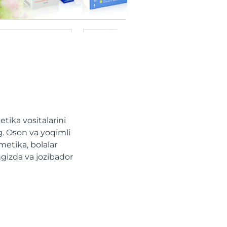
tika vositalarini
g. Oson va yoqimli
metika, bolalar
ngizda va jozibador