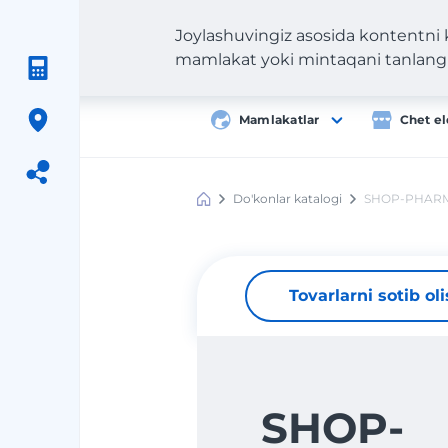
Joylashuvingiz asosida kontentni
mamlakat yoki mintaqani tanlang
Mamlakatlar
Chet el
Do'konlar katalogi
SHOP-PHARM
Meest
Shopping
Tovarlarni sotib ol
SHOP-