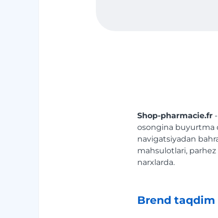
Shop-pharmacie.fr
-
osongina buyurtma qil
navigatsiyadan bahram
mahsulotlari, parhez 
narxlarda.
Brend taqdim 