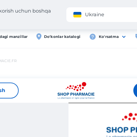
 korish uchun boshqa
Ilova
Roʻyxa
Ukraine
dagi manzillar
Do'konlar katalogi
Ko'rsatma
ACIE.FR
ish