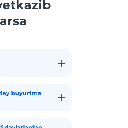
etkazib
arsa
nday buyurtma
 davlatlardan