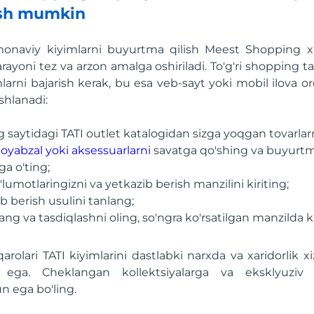
ish mumkin
monaviy kiyimlarni buyurtma qilish Meest Shopping xi
rayoni tez va arzon amalga oshiriladi. To'g'ri shopping t
rni bajarish kerak, bu esa veb-sayt yoki mobil ilova or
shlanadi:
saytidagi TATI outlet katalogidan sizga yoqgan tovarlarn
oyabzal yoki aksessuarlarni
savatga qo'shing va buyurt
ga o'ting;
lumotlaringizni va yetkazib berish manzilini kiriting;
ib berish usulini tanlang;
ng va tasdiqlashni oling, so'ngra ko'rsatilgan manzilda k
rolari TATI kiyimlarini dastlabki narxda va xaridorlik xiz
a ega. Cheklangan kollektsiyalarga va eksklyuziv
n ega bo'ling.