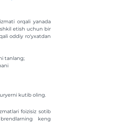
zmati orqali yanada
ashkil etish uchun bir
qali oddiy ro'yxatdan
i tanlang;
mani
uryerni kutib oling.
matlari foizisiz sotib
 brendlarning keng