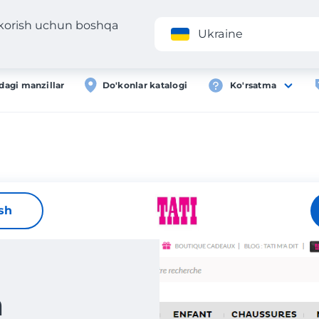
 korish uchun boshqa
Ilova
Roʻyxa
Ukraine
dagi manzillar
Do'konlar katalogi
Ko'rsatma
ish
n