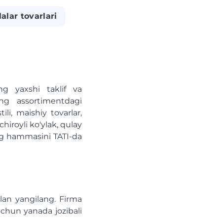
alar tovarlari
g yaxshi taklif va
ng assortimentdagi
ili, maishiy tovarlar,
hiroyli ko'ylak, qulay
ing hammasini TATI-da
ilan yangilang. Firma
 uchun yanada jozibali