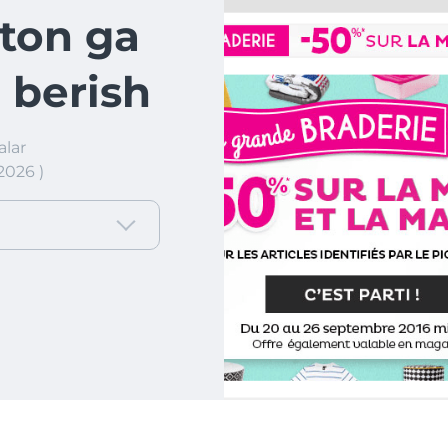
ton ga
 berish
lar
2026 )