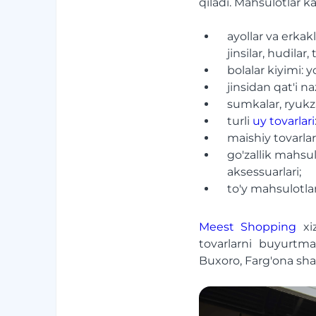
qiladi. Mahsulotlar ka
ayollar va erkakl
jinsilar, hudilar, 
bolalar kiyimi: y
jinsidan qat'i naz
sumkalar, ryukza
turli
uy tovarlari
maishiy tovarlar
go'zallik mahsul
aksessuarlari;
to'y mahsulotlar
Meest Shopping
xiz
tovarlarni buyurtm
Buxoro, Farg'ona shah