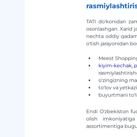
rasmiylashtir
TATI do'konidan za
osonlashgan. Xarid ja
nechta oddiy qadamla
o'tish jarayonidan bo
Meest Shopping 
kiyim-kechak, p
rasmiylashtirish
o'zingizning ma'
to'lov va yetkaz
buyurtmani to'la
Endi O'zbekiston fuqa
olish imkoniyatig
assortimentiga bugu