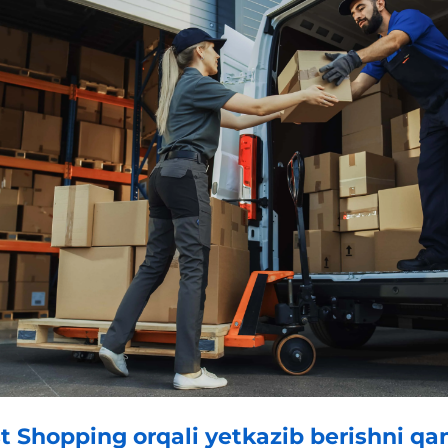
t Shopping orqali yetkazib berishni qa