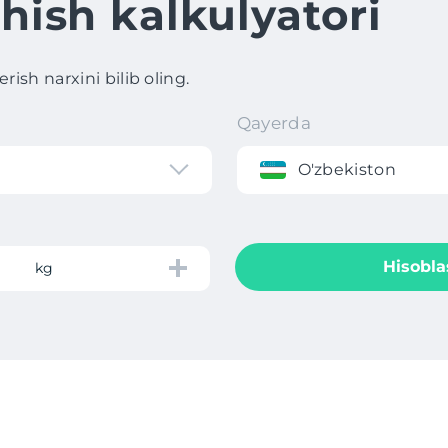
hish kalkulyatori
ish narxini bilib oling.
Qayerda
O'zbekiston
Hisobla
kg