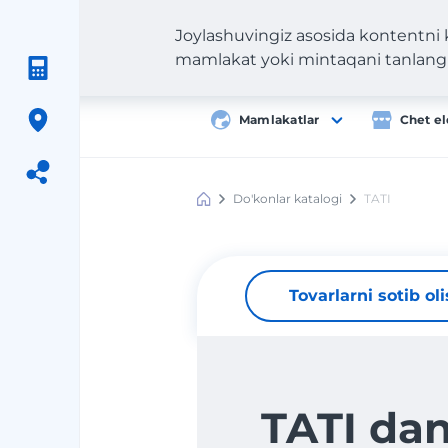
Joylashuvingiz asosida kontentni
mamlakat yoki mintaqani tanlang
Mamlakatlar
Chet el
Do'konlar katalogi
TATI
Meest
Shopping
Tovarlarni sotib ol
TATI da