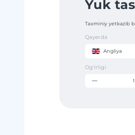
Yuk tas
Taxminiy yetkazib ber
Qayerda
Angliya
Og'irligi