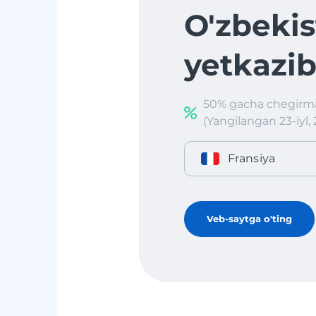
O'zbekis
yetkazib
50% gacha chegirma
(Yangilangan 23-iyl, 
Fransiya
Veb-saytga o'ting