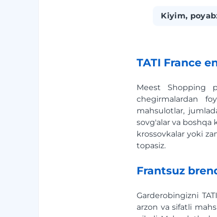
Kiyim, poyab
TATI France e
Meest Shopping pl
chegirmalardan fo
mahsulotlar, jumladan
sovg'alar va boshqa k
krossovkalar yoki za
topasiz.
Frantsuz brend
Garderobingizni TATI
arzon va sifatli mahs