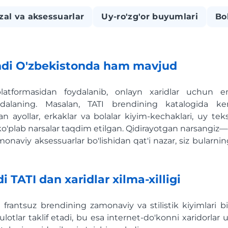
zal va aksessuarlar
Uy-ro'zg'or buyumlari
Bol
ndi O'zbekistonda ham mavjud
atformasidan foydalanib, onlayn xaridlar uchun en
ydalaning. Masalan, TATI brendining katalogida ke
 ayollar, erkaklar va bolalar kiyim-kechaklari, uy tekst
o'plab narsalar taqdim etilgan. Qidirayotgan narsangiz—c
monaviy aksessuarlar bo'lishidan qat'i nazar, siz bularn
i TATI dan xaridlar xilma-xilligi
 frantsuz brendining zamonaviy va stilistik kiyimlari b
ulotlar taklif etadi, bu esa internet-do'konni xaridorlar