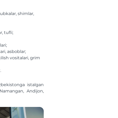
yubkalar, shimlar,
, tufli;
ari;
ri, asboblar;
lish vositalari, grim
.
zbekistonga istalgan
 Namangan, Andijon,