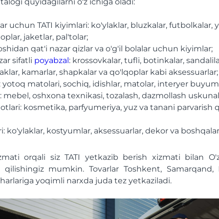
talogi quyidagilarni o'z ichiga oladi:
ar uchun TATI kiyimlari: ko'ylaklar, bluzkalar, futbolkalar, 
toplar, jaketlar, pal'tolar;
oshidan qat'i nazar qizlar va o'g'il bolalar uchun kiyimlar;
ar sifatli
poyabzal
: krossovkalar, tufli, botinkalar, sandalilar
klar, kamarlar, shapkalar va qo'lqoplar kabi aksessuarlar;
: yotoq matolari, sochiq, idishlar, matolar, interyer buyuml
: mebel, oshxona texnikasi, tozalash, dazmollash uskunala
otlari: kosmetika, parfyumeriya, yuz va tanani parvarish qi
i: ko'ylaklar, kostyumlar, aksessuarlar, dekor va boshqalar
mati orqali siz TATI yetkazib berish xizmati bilan O'
a qilishingiz mumkin. Tovarlar Toshkent, Samarqand,
arlariga yoqimli narxda juda tez yetkaziladi.