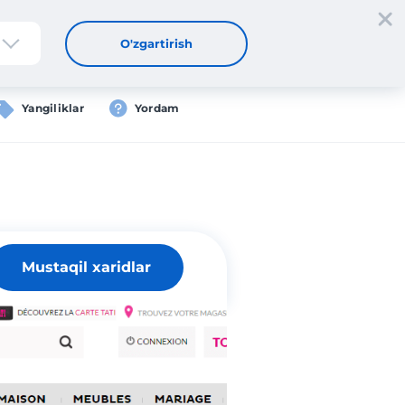
tdan oʻtish
Kirish
UZ
O'zgartirish
Yangiliklar
Yordam
Mustaqil xaridlar