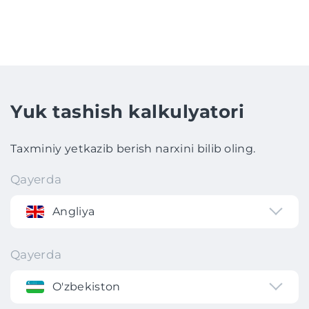
Yuk tashish kalkulyatori
Taxminiy yetkazib berish narxini bilib oling.
Qayerda
Angliya
Qayerda
O'zbekiston