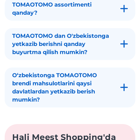
TOMAOTOMO assortimenti
qanday?
TOMAOTOMO dan O'zbekistonga
yetkazib berishni qanday
buyurtma qilish mumkin?
Oʻzbekistonga TOMAOTOMO
brendi mahsulotlarini qaysi
davlatlardan yetkazib berish
mumkin?
Hali Meest Shopping'da