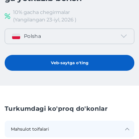
10% gacha chegirmalar
(Yangilangan 23-iyl, 2026 )
Polsha
Veb-saytga o'ting
Turkumdagi ko'proq do'konlar