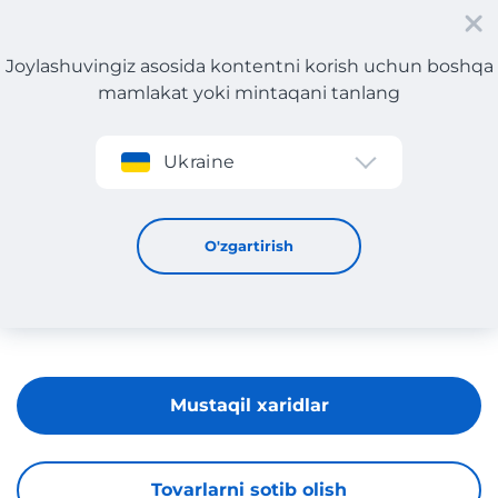
Joylashuvingiz asosida kontentni korish uchun boshqa
mamlakat yoki mintaqani tanlang
Roʻyxatdan oʻtish
Ukraine
TOMAOTOMO
O'zgartirish
Mustaqil xaridlar
Tovarlarni sotib olish