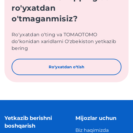
ro'yxatdan
o'tmaganmisiz?
Roʻyxatdan oʻting va TOMAOTOMO
doʻkonidan xaridlarni O'zbekiston yetkazib
bering
Roʻyxatdan oʻtish
Yetkazib berishni
Mijozlar uchun
boshqarish
Biz haqimizda