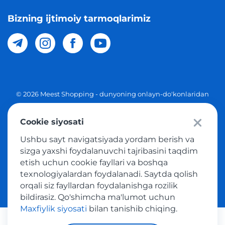
Bizning ijtimoiy tarmoqlarimiz
© 2026 Meest Shopping - dunyoning onlayn-do'konlaridan
O'zbekistonga xaridlarni yetkazib berish. Barcha huquqlar
Cookie siyosati
Maxfiylik siyosati
Ushbu sayt navigatsiyada yordam berish va
Ommaviy taklif
sizga yaxshi foydalanuvchi tajribasini taqdim
etish uchun cookie fayllari va boshqa
Tovar sotib olish xizmatidan foydalanish shartlari
texnologiyalardan foydalanadi. Saytda qolish
orqali siz fayllardan foydalanishga rozilik
bildirasiz. Qo'shimcha ma'lumot uchun
Maxfiylik siyosati
bilan tanishib chiqing.