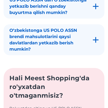
US POLO ASSN dan O'zbekistonga
yetkazib berishni qanday
buyurtma qilish mumkin?
Oʻzbekistonga US POLO ASSN
brendi mahsulotlarini qaysi
davlatlardan yetkazib berish
mumkin?
Hali Meest Shopping'da
ro'yxatdan
o'tmaganmisiz?