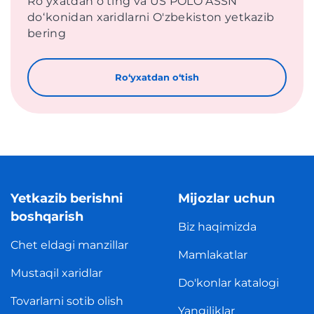
Roʻyxatdan oʻting va US POLO ASSN
doʻkonidan xaridlarni O'zbekiston yetkazib
bering
Roʻyxatdan oʻtish
Yetkazib berishni
Mijozlar uchun
boshqarish
Biz haqimizda
Chet eldagi manzillar
Mamlakatlar
Mustaqil xaridlar
Do'konlar katalogi
Tovarlarni sotib olish
Yangiliklar