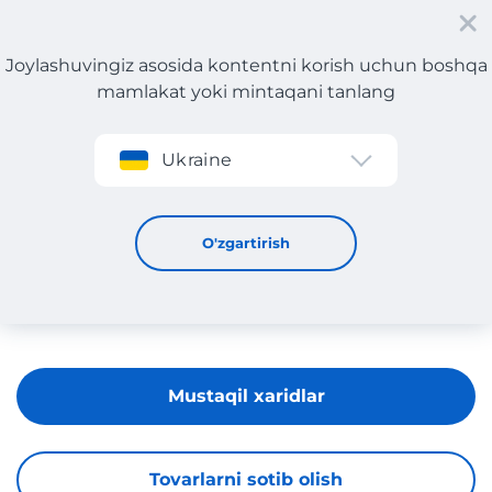
Joylashuvingiz asosida kontentni korish uchun boshqa
mamlakat yoki mintaqani tanlang
Roʻyxatdan oʻtish
Ukraine
US POLO ASSN
O'zgartirish
Mustaqil xaridlar
Tovarlarni sotib olish