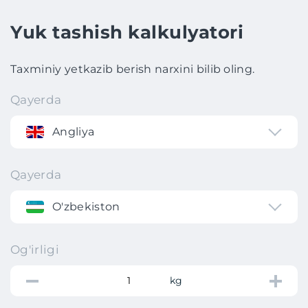
Yuk tashish kalkulyatori
Taxminiy yetkazib berish narxini bilib oling.
Qayerda
Angliya
Qayerda
O'zbekiston
Og'irligi
kg