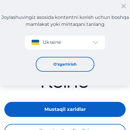
Joylashuvingiz asosida kontentni korish uchun boshqa
mamlakat yoki mintaqani tanlang
Roʻyxatdan oʻtish
Ukraine
Heine
O'zgartirish
Mustaqil xaridlar