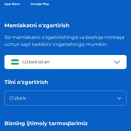
App Store
Google Play
Mamlakatni o'zgartirish
Siz mamlakatni o'zgartirishingiz va boshqa mintaqa
uchun sayt tarkibini o'rganishingiz mumkin.
Uzbekistan
Tilni o'zgartirish
O'zbek
Bizning ijtimoiy tarmoqlarimiz