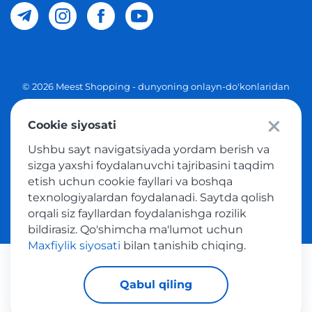
© 2026 Meest Shopping - dunyoning onlayn-do'konlaridan
O'zbekistonga xaridlarni yetkazib berish. Barcha huquqlar
Cookie siyosati
Maxfiylik siyosati
Ushbu sayt navigatsiyada yordam berish va
Ommaviy taklif
sizga yaxshi foydalanuvchi tajribasini taqdim
etish uchun cookie fayllari va boshqa
Tovar sotib olish xizmatidan foydalanish shartlari
texnologiyalardan foydalanadi. Saytda qolish
orqali siz fayllardan foydalanishga rozilik
bildirasiz. Qo'shimcha ma'lumot uchun
Maxfiylik siyosati
bilan tanishib chiqing.
Platijni tizimlar
Qabul qiling