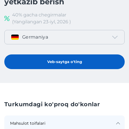
yetkazib berish
40% gacha chegirmalar
(Yangilangan 23-iyl, 2026 )
Germaniya
Veb-saytga o'ting
Turkumdagi ko'proq do'konlar