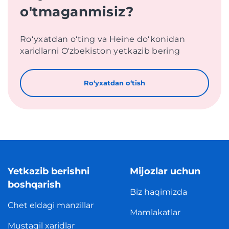
o'tmaganmisiz?
Roʻyxatdan oʻting va Heine doʻkonidan
xaridlarni O'zbekiston yetkazib bering
Roʻyxatdan oʻtish
Yetkazib berishni
Mijozlar uchun
boshqarish
Biz haqimizda
Chet eldagi manzillar
Mamlakatlar
Mustaqil xaridlar