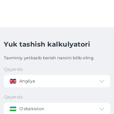
Yuk tashish kalkulyatori
Taxminiy yetkazib berish narxini bilib oling.
Qayerda
Angliya
Qayerda
O'zbekiston