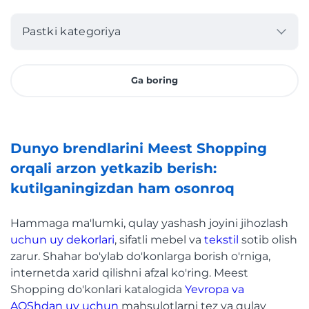
Pastki kategoriya
Ga boring
Dunyo brendlarini Meest Shopping
orqali arzon yetkazib berish:
kutilganingizdan ham osonroq
Hammaga ma'lumki, qulay yashash joyini jihozlash
uchun uy dekorlari
, sifatli mebel va
tekstil
sotib olish
zarur. Shahar bo'ylab do'konlarga borish o'rniga,
internetda xarid qilishni afzal ko'ring. Meest
Shopping do'konlari katalogida
Yevropa va
AQShdan uy uchun
mahsulotlarni tez va qulay