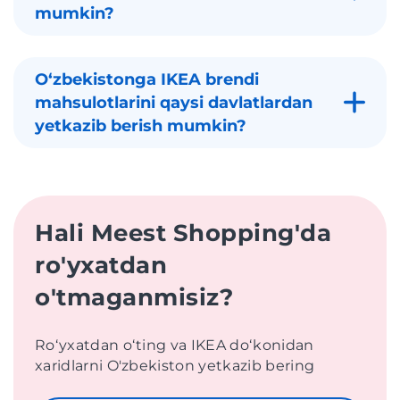
mumkin?
Oʻzbekistonga IKEA brendi
mahsulotlarini qaysi davlatlardan
yetkazib berish mumkin?
Hali Meest Shopping'da
ro'yxatdan
o'tmaganmisiz?
Roʻyxatdan oʻting va IKEA doʻkonidan
xaridlarni O'zbekiston yetkazib bering