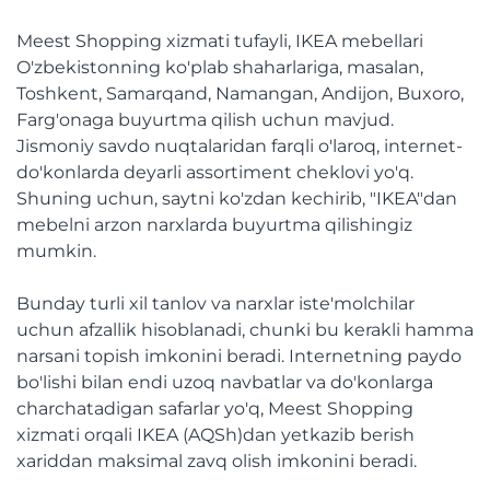
Meest Shopping xizmati tufayli, IKEA mebellari
O'zbekistonning ko'plab shaharlariga, masalan,
Toshkent, Samarqand, Namangan, Andijon, Buxoro,
Farg'onaga buyurtma qilish uchun mavjud.
Jismoniy savdo nuqtalaridan farqli o'laroq, internet-
do'konlarda deyarli assortiment cheklovi yo'q.
Shuning uchun, saytni ko'zdan kechirib, "IKEA"dan
mebelni arzon narxlarda buyurtma qilishingiz
mumkin.
Bunday turli xil tanlov va narxlar iste'molchilar
uchun afzallik hisoblanadi, chunki bu kerakli hamma
narsani topish imkonini beradi. Internetning paydo
bo'lishi bilan endi uzoq navbatlar va do'konlarga
charchatadigan safarlar yo'q, Meest Shopping
xizmati orqali IKEA (AQSh)dan yetkazib berish
xariddan maksimal zavq olish imkonini beradi.