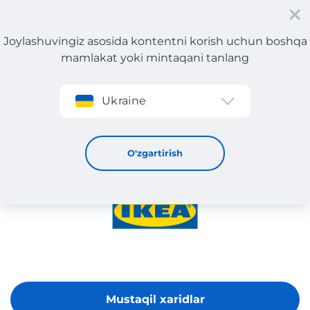
Joylashuvingiz asosida kontentni korish uchun boshqa
mamlakat yoki mintaqani tanlang
Roʻyxatdan oʻtish
Ukraine
IKEA
O'zgartirish
Mustaqil xaridlar