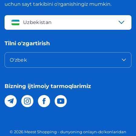
uchun sayt tarkibini o'rganishingiz mumkin.
Uzbekistan
Tilni o'zgartirish
O'zbek
Bizning ijtimoiy tarmoqlarimiz
© 2026 Meest Shopping - dunyoning onlayn-do'konlaridan