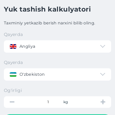
Yuk tashish kalkulyatori
Taxminiy yetkazib berish narxini bilib oling.
Qayerda
Angliya
Qayerda
O'zbekiston
Og'irligi
kg