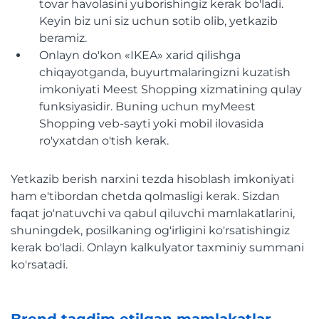
tovar havolasini yuborishingiz kerak bo'ladi.
Keyin biz uni siz uchun sotib olib, yetkazib
beramiz.
Onlayn do'kon «IKEA» xarid qilishga
chiqayotganda, buyurtmalaringizni kuzatish
imkoniyati Meest Shopping xizmatining qulay
funksiyasidir. Buning uchun myMeest
Shopping veb-sayti yoki mobil ilovasida
ro'yxatdan o'tish kerak.
Yetkazib berish narxini tezda hisoblash imkoniyati
ham e'tibordan chetda qolmasligi kerak. Sizdan
faqat jo'natuvchi va qabul qiluvchi mamlakatlarini,
shuningdek, posilkaning og'irligini ko'rsatishingiz
kerak bo'ladi. Onlayn kalkulyator taxminiy summani
ko'rsatadi.
Brend taqdim etilgan mamlakatlar