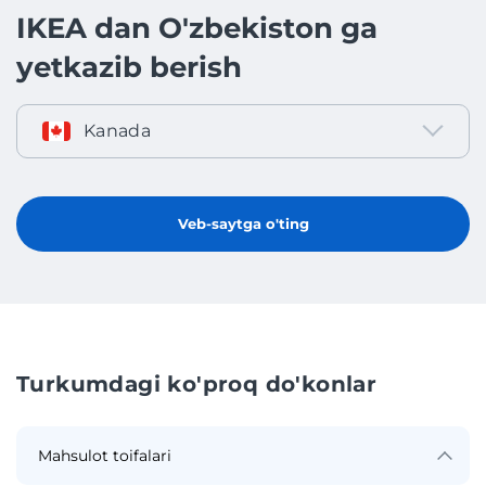
IKEA dan O'zbekiston ga
yetkazib berish
Kanada
Veb-saytga o'ting
Turkumdagi ko'proq do'konlar