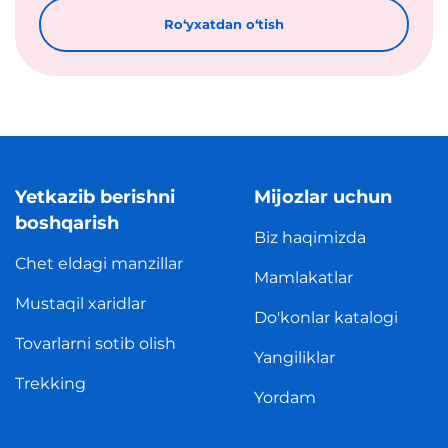
Roʻyxatdan oʻtish
Yetkazib berishni
Mijozlar uchun
boshqarish
Biz haqimizda
Chet eldagi manzillar
Mamlakatlar
Mustaqil xaridlar
Do'konlar katalogi
Tovarlarni sotib olish
Yangiliklar
Trekking
Yordam