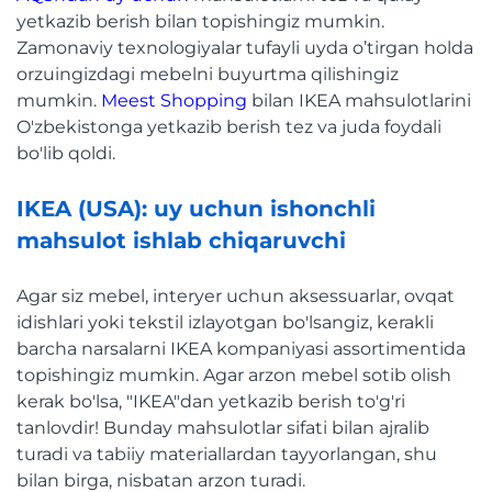
yetkazib berish bilan topishingiz mumkin.
Zamonaviy texnologiyalar tufayli uyda o’tirgan holda
orzuingizdagi mebelni buyurtma qilishingiz
mumkin.
Meest Shopping
bilan IKEA mahsulotlarini
O'zbekistonga yetkazib berish tez va juda foydali
bo'lib qoldi.
IKEA (USA): uy uchun ishonchli
mahsulot ishlab chiqaruvchi
Agar siz mebel, interyer uchun aksessuarlar, ovqat
idishlari yoki tekstil izlayotgan bo'lsangiz, kerakli
barcha narsalarni IKEA kompaniyasi assortimentida
topishingiz mumkin. Agar arzon mebel sotib olish
kerak bo'lsa, "IKEA"dan yetkazib berish to'g'ri
tanlovdir! Bunday mahsulotlar sifati bilan ajralib
turadi va tabiiy materiallardan tayyorlangan, shu
bilan birga, nisbatan arzon turadi.