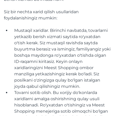
Siz bir nechta xarid qilish usullaridan
foydalanishingiz mumkin:
Mustaqil xaridlar. Birinchi navbatda, tovarlarni
yetkazib berish xizmati saytida ro'yxatdan
o'tish kerak. Siz mustaqil ravishda saytda
buyurtma berasiz va ismingiz, familiyangiz yoki
boshqa maydonga ro'yxatdan o'tishda olgan
ID-raqamni kiritasiz. Keyin onlayn
xaridlaringizni Meest Shopping ombor
manziliga yetkazishingiz kerak bo'ladi. Siz
posilkani o'zingizga qulay bo'lgan istalgan
joyda qabul qilishingiz mumkin.
Tovarni sotib olish. Bu xorijiy do'konlarda
xaridlarni amalga oshirishning qulay usuli
hisoblanadi. Ro'yxatdan o'tishingiz va Meest
Shopping menejeriga sotib olmoqchi bo'lgan