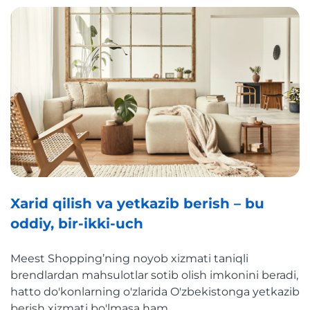
Xarid qilish va yetkazib berish – bu
oddiy, bir-ikki-uch
Meest Shopping’ning noyob xizmati taniqli
brendlardan mahsulotlar sotib olish imkonini beradi,
hatto do'konlarning o'zlarida O'zbekistonga yetkazib
berish xizmati bo'lmasa ham.