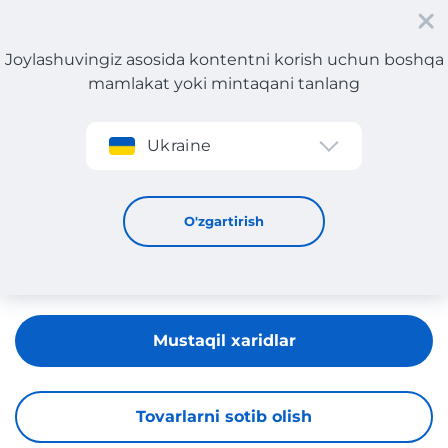
Joylashuvingiz asosida kontentni korish uchun boshqa
mamlakat yoki mintaqani tanlang
Roʻyxatdan oʻtish
Ukraine
Lookfantastic
O'zgartirish
Mustaqil xaridlar
Tovarlarni sotib olish