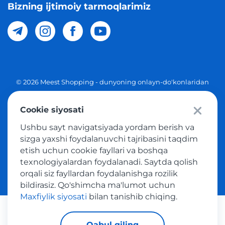
Bizning ijtimoiy tarmoqlarimiz
© 2026 Meest Shopping - dunyoning onlayn-do'konlaridan
O'zbekistonga xaridlarni yetkazib berish. Barcha huquqlar
Cookie siyosati
Maxfiylik siyosati
Ushbu sayt navigatsiyada yordam berish va
Ommaviy taklif
sizga yaxshi foydalanuvchi tajribasini taqdim
etish uchun cookie fayllari va boshqa
Tovar sotib olish xizmatidan foydalanish shartlari
texnologiyalardan foydalanadi. Saytda qolish
orqali siz fayllardan foydalanishga rozilik
bildirasiz. Qo'shimcha ma'lumot uchun
Maxfiylik siyosati
bilan tanishib chiqing.
Platijni tizimlar
Qabul qiling