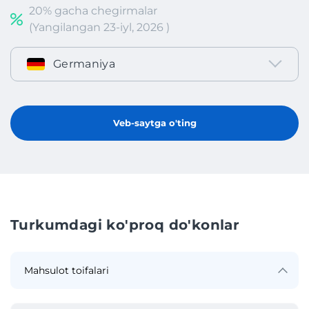
20% gacha chegirmalar
(Yangilangan 23-iyl, 2026 )
Germaniya
Veb-saytga o'ting
Turkumdagi ko'proq do'konlar