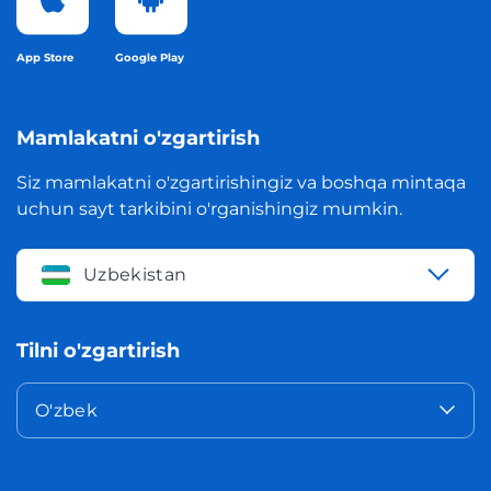
App Store
Google Play
Mamlakatni o'zgartirish
Siz mamlakatni o'zgartirishingiz va boshqa mintaqa
uchun sayt tarkibini o'rganishingiz mumkin.
Uzbekistan
Tilni o'zgartirish
O'zbek