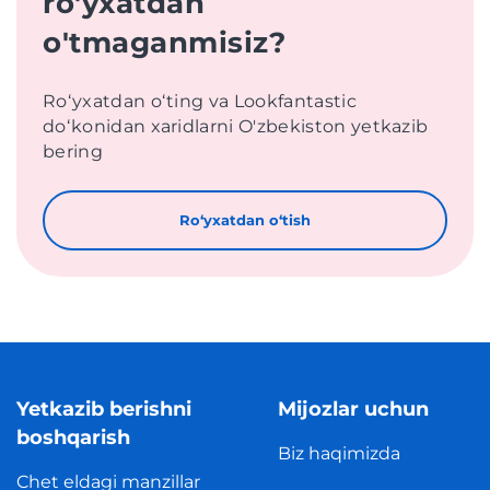
ro'yxatdan
o'tmaganmisiz?
Roʻyxatdan oʻting va Lookfantastic
doʻkonidan xaridlarni O'zbekiston yetkazib
bering
Roʻyxatdan oʻtish
Yetkazib berishni
Mijozlar uchun
boshqarish
Biz haqimizda
Chet eldagi manzillar