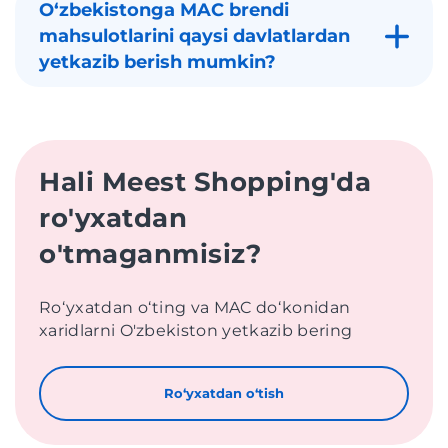
Oʻzbekistonga MAC brendi
mahsulotlarini qaysi davlatlardan
yetkazib berish mumkin?
Hali Meest Shopping'da
ro'yxatdan
o'tmaganmisiz?
Roʻyxatdan oʻting va MAC doʻkonidan
xaridlarni O'zbekiston yetkazib bering
Roʻyxatdan oʻtish