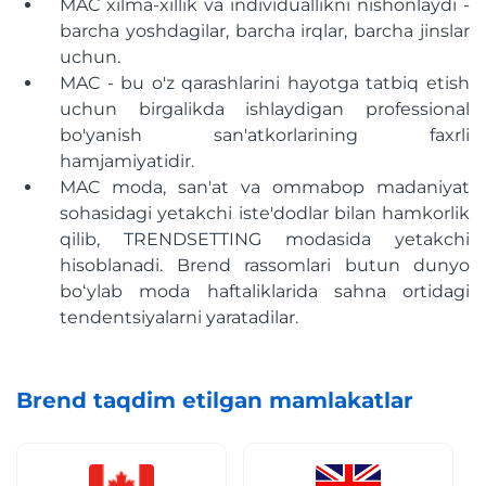
MAC xilma-xillik va individuallikni nishonlaydi -
barcha yoshdagilar, barcha irqlar, barcha jinslar
uchun.
MAC - bu o'z qarashlarini hayotga tatbiq etish
uchun birgalikda ishlaydigan professional
bo'yanish san'atkorlarining faxrli
hamjamiyatidir.
MAC moda, san'at va ommabop madaniyat
sohasidagi yetakchi iste'dodlar bilan hamkorlik
qilib, TRENDSETTING modasida yetakchi
hisoblanadi. Brend rassomlari butun dunyo
boʻylab moda haftaliklarida sahna ortidagi
tendentsiyalarni yaratadilar.
Brend taqdim etilgan mamlakatlar