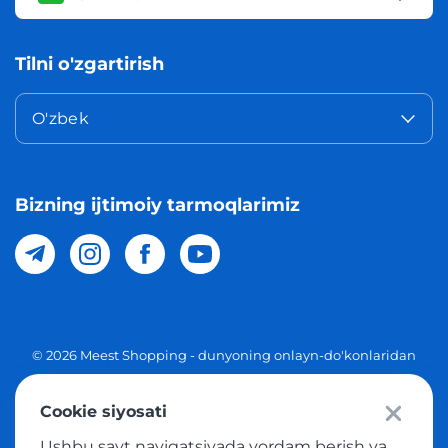
Tilni o'zgartirish
O'zbek
Bizning ijtimoiy tarmoqlarimiz
© 2026 Meest Shopping - dunyoning onlayn-do'konlaridan
O'zbekistonga xaridlarni yetkazib berish. Barcha huquqlar
Cookie siyosati
Maxfiylik siyosati
Ushbu sayt navigatsiyada yordam berish va