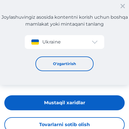
Joylashuvingiz asosida kontentni korish uchun boshqa
mamlakat yoki mintaqani tanlang
Roʻyxatdan oʻtish
Ukraine
MAC
O'zgartirish
Mustaqil xaridlar
Tovarlarni sotib olish