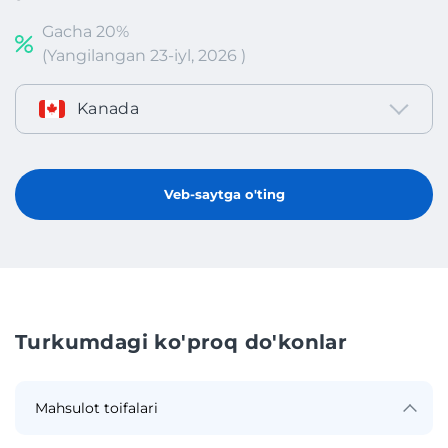
Gacha 20%
(Yangilangan 23-iyl, 2026 )
Kanada
Veb-saytga o'ting
Turkumdagi ko'proq do'konlar