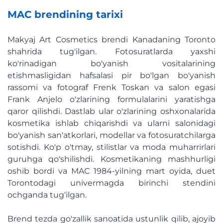
MAC brendining tarixi
Makyaj Art Cosmetics brendi Kanadaning Toronto
shahrida tug'ilgan. Fotosuratlarda yaxshi
ko'rinadigan bo'yanish vositalarining
etishmasligidan hafsalasi pir bo'lgan bo'yanish
rassomi va fotograf Frenk Toskan va salon egasi
Frank Anjelo o'zlarining formulalarini yaratishga
qaror qilishdi. Dastlab ular o'zlarining oshxonalarida
kosmetika ishlab chiqarishdi va ularni salonidagi
bo'yanish san'atkorlari, modellar va fotosuratchilarga
sotishdi. Ko'p o'tmay, stilistlar va moda muharrirlari
guruhga qo'shilishdi. Kosmetikaning mashhurligi
oshib bordi va MAC 1984-yilning mart oyida, duet
Torontodagi univermagda birinchi stendini
ochganda tug‘ilgan.
Brend tezda go'zallik sanoatida ustunlik qilib, ajoyib