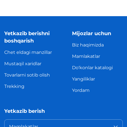
Yetkazib berishni
Mijozlar uchun
boshqarish
Biz haqimizda
Chet eldagi manzillar
Mamlakatlar
Mustaqil xaridlar
Do'konlar katalogi
Tovarlarni sotib olish
Yangiliklar
Trekking
Yordam
Yetkazib berish
Mamlakatlar