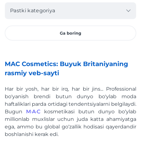
Pastki kategoriya
Ga boring
MAC Cosmetics: Buyuk Britaniyaning
rasmiy veb-sayti
Har bir yosh, har bir irq, har bir jins... Professional
bo'yanish brendi butun dunyo bo'ylab moda
haftaliklari parda ortidagi tendentsiyalarni belgilaydi.
Bugun
M·A·C
kosmetikasi butun dunyo bo‘ylab
millionlab muxlislar uchun juda katta ahamiyatga
ega, ammo bu global go‘zallik hodisasi qayerdandir
boshlanishi kerak edi.