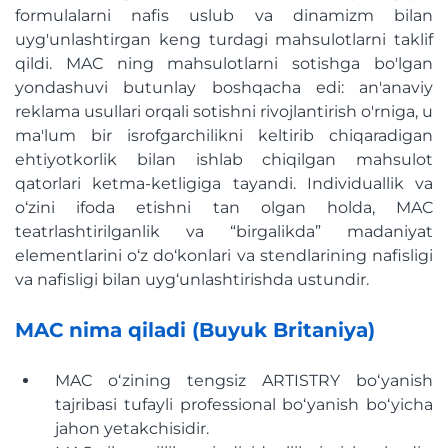
formulalarni nafis uslub va dinamizm bilan
uyg'unlashtirgan keng turdagi mahsulotlarni taklif
qildi. MAC ning mahsulotlarni sotishga bo'lgan
yondashuvi butunlay boshqacha edi: an'anaviy
reklama usullari orqali sotishni rivojlantirish o'rniga, u
ma'lum bir isrofgarchilikni keltirib chiqaradigan
ehtiyotkorlik bilan ishlab chiqilgan mahsulot
qatorlari ketma-ketligiga tayandi. Individuallik va
o‘zini ifoda etishni tan olgan holda, MAC
teatrlashtirilganlik va “birgalikda” madaniyat
elementlarini o‘z do‘konlari va stendlarining nafisligi
va nafisligi bilan uyg‘unlashtirishda ustundir.
MAC nima qiladi (Buyuk Britaniya)
MAC oʻzining tengsiz ARTISTRY boʻyanish
tajribasi tufayli professional boʻyanish boʻyicha
jahon yetakchisidir.