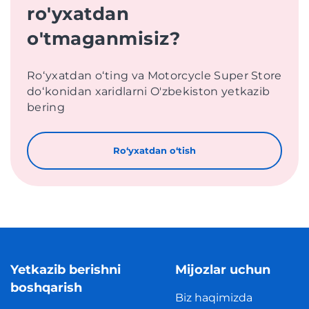
ro'yxatdan
o'tmaganmisiz?
Roʻyxatdan oʻting va Motorcycle Super Store
doʻkonidan xaridlarni O'zbekiston yetkazib
bering
Roʻyxatdan oʻtish
Yetkazib berishni
Mijozlar uchun
boshqarish
Biz haqimizda