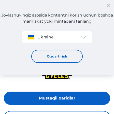
Joylashuvingiz asosida kontentni korish uchun boshqa
mamlakat yoki mintaqani tanlang
Roʻyxatdan oʻtish
Ukraine
Motorcycle Super Store
O'zgartirish
Mustaqil xaridlar