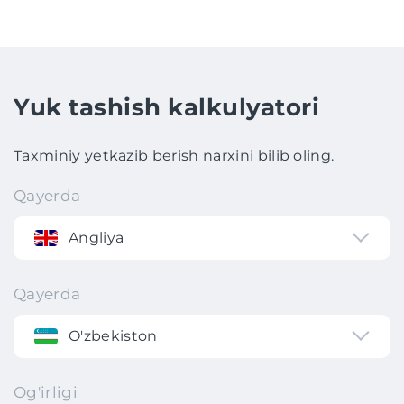
Yuk tashish kalkulyatori
Taxminiy yetkazib berish narxini bilib oling.
Qayerda
Angliya
Qayerda
O'zbekiston
Og'irligi