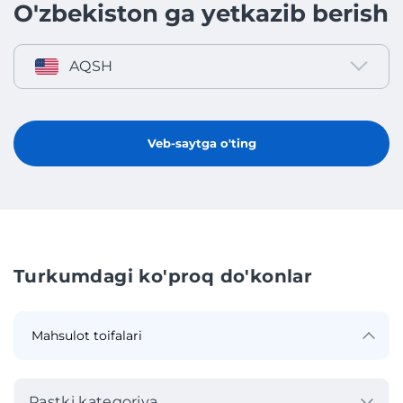
O'zbekiston ga yetkazib berish
AQSH
Veb-saytga o'ting
Turkumdagi ko'proq do'konlar
Pastki kategoriya