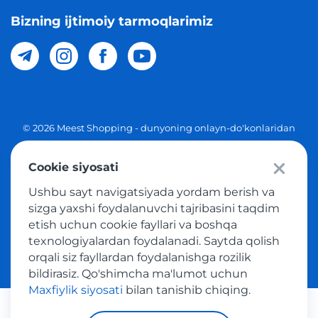
Bizning ijtimoiy tarmoqlarimiz
© 2026 Meest Shopping - dunyoning onlayn-do'konlaridan
O'zbekistonga xaridlarni yetkazib berish. Barcha huquqlar
Cookie siyosati
Maxfiylik siyosati
Ushbu sayt navigatsiyada yordam berish va
Ommaviy taklif
sizga yaxshi foydalanuvchi tajribasini taqdim
etish uchun cookie fayllari va boshqa
Tovar sotib olish xizmatidan foydalanish shartlari
texnologiyalardan foydalanadi. Saytda qolish
orqali siz fayllardan foydalanishga rozilik
bildirasiz. Qo'shimcha ma'lumot uchun
Maxfiylik siyosati
bilan tanishib chiqing.
Platijni tizimlar