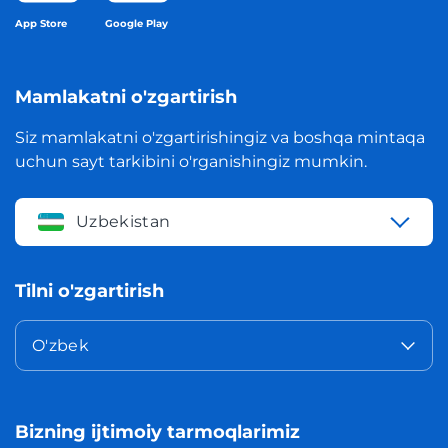
App Store
Google Play
Mamlakatni o'zgartirish
Siz mamlakatni o'zgartirishingiz va boshqa mintaqa
uchun sayt tarkibini o'rganishingiz mumkin.
Uzbekistan
Tilni o'zgartirish
O'zbek
Bizning ijtimoiy tarmoqlarimiz