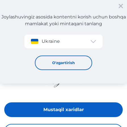
Joylashuvingiz asosida kontentni korish uchun boshqa
mamlakat yoki mintaqani tanlang
Roʻyxatdan oʻtish
Ukraine
Regalinas
O'zgartirish
Mustaqil xaridlar