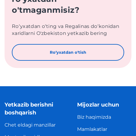
o'tmaganmisiz?
Roʻyxatdan oʻting va Regalinas doʻkonidan
xaridlarni O'zbekiston yetkazib bering
Roʻyxatdan oʻtish
Yetkazib berishni
Mijozlar uchun
boshqarish
Biz haqimizda
Chet eldagi manzillar
Mamlakatlar