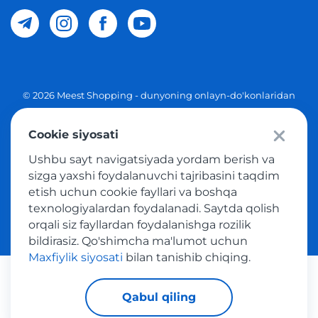
© 2026 Meest Shopping - dunyoning onlayn-do'konlaridan
O'zbekistonga xaridlarni yetkazib berish. Barcha huquqlar
Cookie siyosati
Maxfiylik siyosati
Ushbu sayt navigatsiyada yordam berish va
Ommaviy taklif
sizga yaxshi foydalanuvchi tajribasini taqdim
etish uchun cookie fayllari va boshqa
Tovar sotib olish xizmatidan foydalanish shartlari
texnologiyalardan foydalanadi. Saytda qolish
orqali siz fayllardan foydalanishga rozilik
bildirasiz. Qo'shimcha ma'lumot uchun
Maxfiylik siyosati
bilan tanishib chiqing.
Platijni tizimlar
Qabul qiling