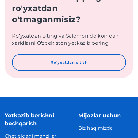
ro'yxatdan
o'tmaganmisiz?
Roʻyxatdan oʻting va Salomon doʻkonidan
xaridlarni O'zbekiston yetkazib bering
Roʻyxatdan oʻtish
Yetkazib berishni
Mijozlar uchun
boshqarish
Biz haqimizda
Chet eldagi manzillar