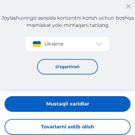
Joylashuvingiz asosida kontentni korish uchun boshqa
mamlakat yoki mintaqani tanlang
Roʻyxatdan oʻtish
Ukraine
Salomon
O'zgartirish
Mustaqil xaridlar
Tovarlarni sotib olish