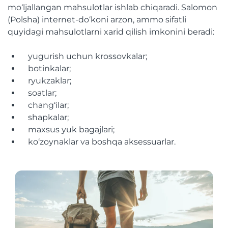
mo‘ljallangan mahsulotlar ishlab chiqaradi. Salomon
(Polsha) internet-do‘koni arzon, ammo sifatli
quyidagi mahsulotlarni xarid qilish imkonini beradi:
yugurish uchun krossovkalar;
botinkalar;
ryukzaklar;
soatlar;
chang‘ilar;
shapkalar;
maxsus yuk bagajlari;
ko‘zoynaklar va boshqa aksessuarlar.