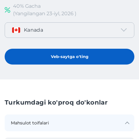
40% Gacha
(Yangilangan 23-iyl, 2026 )
Kanada
Veb-saytga o'ting
Turkumdagi ko'proq do'konlar