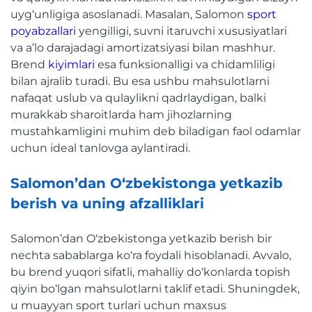
uyg‘unligiga asoslanadi. Masalan, Salomon
sport
poyabzallari
yengilligi, suvni itaruvchi xususiyatlari
va a’lo darajadagi amortizatsiyasi bilan mashhur.
Brend
kiyimlari
esa funksionalligi va chidamliligi
bilan ajralib turadi. Bu esa ushbu mahsulotlarni
nafaqat uslub va qulaylikni qadrlaydigan, balki
murakkab sharoitlarda ham jihozlarning
mustahkamligini muhim deb biladigan faol odamlar
uchun ideal tanlovga aylantiradi.
Salomon’dan O‘zbekistonga yetkazib
berish va uning afzalliklari
Salomon’dan O‘zbekistonga yetkazib berish bir
nechta sabablarga ko‘ra foydali hisoblanadi. Avvalo,
bu brend yuqori sifatli, mahalliy do‘konlarda topish
qiyin bo‘lgan mahsulotlarni taklif etadi. Shuningdek,
u muayyan sport turlari uchun maxsus