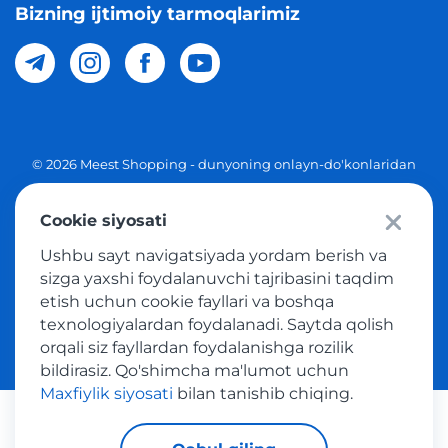
Bizning ijtimoiy tarmoqlarimiz
© 2026 Meest Shopping - dunyoning onlayn-do'konlaridan
O'zbekistonga xaridlarni yetkazib berish. Barcha huquqlar
Cookie siyosati
Maxfiylik siyosati
Ushbu sayt navigatsiyada yordam berish va
Ommaviy taklif
sizga yaxshi foydalanuvchi tajribasini taqdim
etish uchun cookie fayllari va boshqa
Tovar sotib olish xizmatidan foydalanish shartlari
texnologiyalardan foydalanadi. Saytda qolish
orqali siz fayllardan foydalanishga rozilik
bildirasiz. Qo'shimcha ma'lumot uchun
Maxfiylik siyosati
bilan tanishib chiqing.
Platijni tizimlar