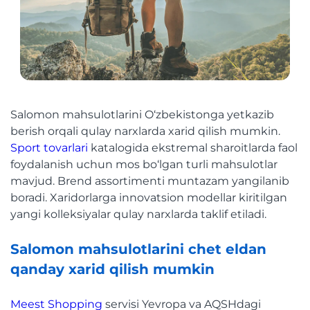
Salomon mahsulotlarini O‘zbekistonga yetkazib
berish orqali qulay narxlarda xarid qilish mumkin.
Sport tovarlari
katalogida ekstremal sharoitlarda faol
foydalanish uchun mos bo‘lgan turli mahsulotlar
mavjud. Brend assortimenti muntazam yangilanib
boradi. Xaridorlarga innovatsion modellar kiritilgan
yangi kolleksiyalar qulay narxlarda taklif etiladi.
Salomon mahsulotlarini chet eldan
qanday xarid qilish mumkin
Meest Shopping
servisi Yevropa va AQSHdagi