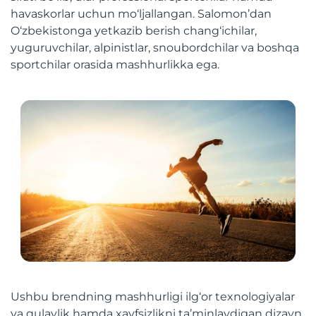
havaskorlar uchun mo‘ljallangan. Salomon’dan
O‘zbekistonga yetkazib berish chang‘ichilar,
yuguruvchilar, alpinistlar, snoubordchilar va boshqa
sportchilar orasida mashhurlikka ega.
Ushbu brendning mashhurligi ilg‘or texnologiyalar
va qulaylik hamda xavfsizlikni ta’minlaydigan dizayn