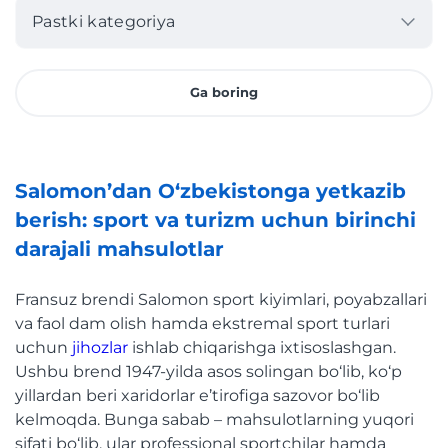
Pastki kategoriya
Ga boring
Salomon’dan O‘zbekistonga yetkazib
berish: sport va turizm uchun birinchi
darajali mahsulotlar
Fransuz brendi Salomon sport kiyimlari, poyabzallari
va faol dam olish hamda ekstremal sport turlari
uchun
jihozlar
ishlab chiqarishga ixtisoslashgan.
Ushbu brend 1947-yilda asos solingan bo‘lib, ko‘p
yillardan beri xaridorlar e’tirofiga sazovor bo‘lib
kelmoqda. Bunga sabab – mahsulotlarning yuqori
sifati bo‘lib, ular professional sportchilar hamda