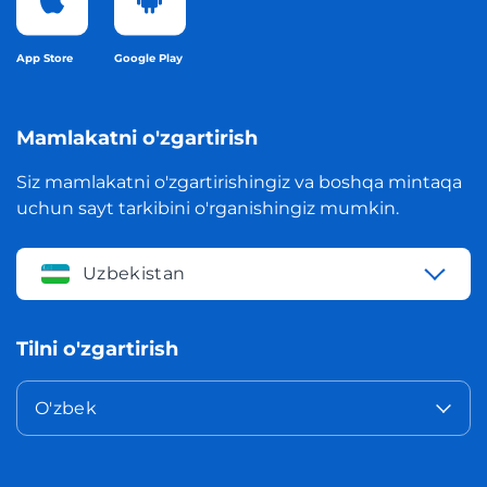
App Store
Google Play
Mamlakatni o'zgartirish
Siz mamlakatni o'zgartirishingiz va boshqa mintaqa
uchun sayt tarkibini o'rganishingiz mumkin.
Uzbekistan
Tilni o'zgartirish
O'zbek