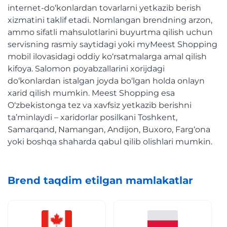
internet-do‘konlardan tovarlarni yetkazib berish
xizmatini taklif etadi. Nomlangan brendning arzon,
ammo sifatli mahsulotlarini buyurtma qilish uchun
servisning rasmiy saytidagi yoki myMeest Shopping
mobil ilovasidagi oddiy ko‘rsatmalarga amal qilish
kifoya. Salomon poyabzallarini xorijdagi
do‘konlardan istalgan joyda bo‘lgan holda onlayn
xarid qilish mumkin. Meest Shopping esa
O‘zbekistonga tez va xavfsiz yetkazib berishni
ta’minlaydi – xaridorlar posilkani Toshkent,
Samarqand, Namangan, Andijon, Buxoro, Farg‘ona
yoki boshqa shaharda qabul qilib olishlari mumkin.
Brend taqdim etilgan mamlakatlar