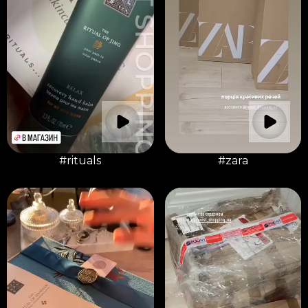
#rituals
#zara