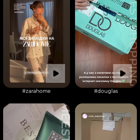
#zarahome
#douglas